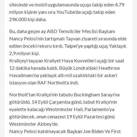
sitesinde ve mobil uygulamasında uçuşu takip eden 4.79
milyon kişinin yanı sıra YouTube’da uçağı takip eden
296.000 kişi daha.
Bu, daha geçen ay ABD Temsilciler Meclisi Başkanı
Nancy Pelosi’nin tartışmalı Tayvan ziyareti sırasında elde
edilen önceki rekoru kırdı.
Taipei’ye yaptığı uçuş
Yaklaşık
2,9 milyon kişi.
Kraliçeyi taşıyan Kraliyet Hava Kuvvetleri uçağı bir saat
12 dakika havada kaldı. Büyük Londra’daki Heathrow
Havalimanı’na yaklaşık altı mil uzaklıktaki bir askeri
istasyon olan RAF Northolt’a indi.
Northolt’tan Kraliçe’nin tabutu Buckingham Sarayı’na
götürüldü. 14 Eylül Çarşamba günü, tabut Kraliçe’nin
eyalette kalacağı Westminster Hall, Parlamento’ya
götürülecek.
onun cenazesi
19 Eylül Pazartesi günü
Westminster Abbey’de.
Nancy Pelosi katılmayacak
Başkan Joe Biden
Ve First