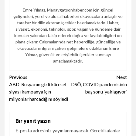
Emre Yılmaz, Manavgatsonhaber.com için güncel
gelişmeleri, yerel ve ulusal haberleri okuyuculara anlaşılır ve
tarafsız bir dille aktaran içerikler hazırlamaktadır. Haber,
siyaset, ekonomi, teknoloji, spor, yaşam ve gündeme dair
konuları yakından takip ederek doğru ve faydalı bilgileri ön
plana çıkarır. Çalışmalarında net haberciliğe, güncelliğe ve
okuyucuların ilgisini çeken gelişmelere odaklanan Emre
Yılmaz, güvenilir ve erişilebilir içerikler sunmayı
amaçlamaktadır.
Continue
Previous
Next
ABD, Rusya’nın gizli küresel
DSÖ, COVID pandemisinin
Reading
siyasi kampanya için
baş sonu ‘yaklaşıyor’
milyonlar harcadığını söyledi
Bir yanıt yazın
E-posta adresiniz yayınlanmayacak.
Gerekli alanlar