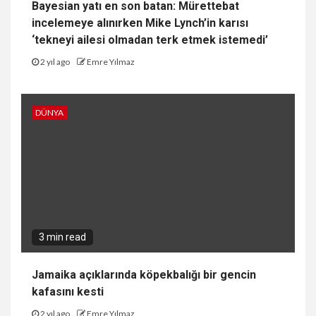
Bayesian yatı en son batan: Mürettebat
incelemeye alınırken Mike Lynch’in karısı
‘tekneyi ailesi olmadan terk etmek istemedi’
2 yıl ago
Emre Yılmaz
DÜNYA
3 min read
Jamaika açıklarında köpekbalığı bir gencin
kafasını kesti
2 yıl ago
Emre Yılmaz