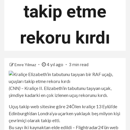
takip etme
rekoru kırdı
4 yıl ago
Emre Yılmaz
3 min read
(CNN) –
Kraliçe II. Elizabeth’in tabutunu taşıyan uçak,
şimdiye kadarki en çok izlenen uçuş rekorunu kırdı.
Uçuş takip web sitesine göre
24
Ölen kraliçe 13 Eylül’de
Edinburgh’dan Londra’ya uçarken yaklaşık beş milyon kişi
çevrimiçi olarak takip etti.
Bu sayı iki kaynaktan elde edildi – Flightradar24’ün web