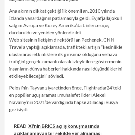
Ana akımın dikkat çektiği ilk önemli an, 2010 yılında
İzlanda yanardağının patlamasıyla geldi.
Eyjafjallajokull
salgını
Avrupa ve Kuzey Amerika’da binlerce uçuş
durduruldu ve yeniden yönlendirildi.
Web sitesinin iletişim direktörü Ian Pechenek, CNN
Travel’a yaptığı açıklamada, trafikteki artışın “kesinlikle
uluslararası etkinliklere ilk girişimiz olduğunu ve hava
trafiğini gerçek zamanlı olarak izleyicilere göstermenin
insanların dünya haberleri hakkında nasıl düşündüklerini
etkileyebileceğini” söyledi.
Pelosi’nin Tayvan ziyaretinden önce, Flightradar24’teki
en popüler uçuş araması, muhalefet lideri Alexei
Navalny’nin 2021’de vardığında hapse atılacağı Rusya
gezisiydi.
READ
Xi'nin BRICS açılış konuşmasında
açıklanamayan bir şekilde yer almaması