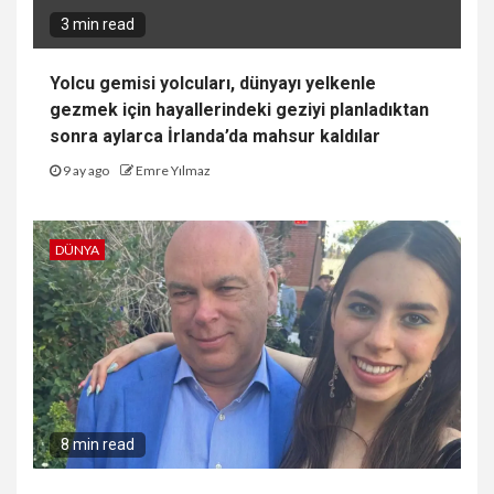
3 min read
Yolcu gemisi yolcuları, dünyayı yelkenle
gezmek için hayallerindeki geziyi planladıktan
sonra aylarca İrlanda’da mahsur kaldılar
9 ay ago
Emre Yılmaz
DÜNYA
8 min read