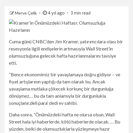
4 yıl ago
Merve Çelik
3 min read
Cuma günü CNBC’den Jim Kramer, yatırımcılara olası bir
resesyonla ilgili endişelerin artmasıyla Wall Street’in
olumsuzluğuna gelecek hafta hazırlanmalarını tavsiye
etti.
“Bence ekonomimiz bir yavaşlamaya doğru gidiyor – ve
fiyat artışlarının yaptığı da tam olarak bu. Ancak
yavaşlama mutlaka çökecek korkunç bir durgunluğa
dönüşmez… bu da tam anlamıyla bir durgunlukla
sonuçlanır,
deli para
‘ dedi ev sahibi.
Daha sonra, “Önümüzdeki hafta ne olursa olsun, Wall
Street hala iyi haberlerde, kötü haberlerde olacak. … Bu
yüzden, belki de olumsuzluklarla yüzleşmeye hazır