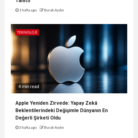
Tanıttı
1 hafta ago
Burak Aydın
TEKNOLOJI
4 min read
Apple Yeniden Zirvede: Yapay Zekâ
Beklentilerindeki Değişimle Dünyanın En
Değerli Şirketi Oldu
3 hafta ago
Burak Aydın