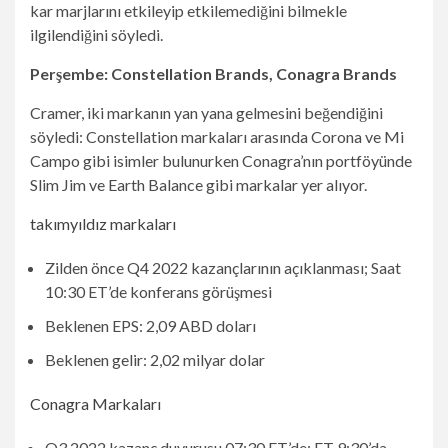
kar marjlarını etkileyip etkilemediğini bilmekle
ilgilendiğini söyledi.
Perşembe: Constellation Brands, Conagra Brands
Cramer, iki markanın yan yana gelmesini beğendiğini
söyledi: Constellation markaları arasında Corona ve Mi
Campo gibi isimler bulunurken Conagra’nın portföyünde
Slim Jim ve Earth Balance gibi markalar yer alıyor.
takımyıldız markaları
Zilden önce Q4 2022 kazançlarının açıklanması; Saat
10:30 ET’de konferans görüşmesi
Beklenen EPS: 2,09 ABD doları
Beklenen gelir: 2,02 milyar dolar
Conagra Markaları
Q3 2022 kazanç duyurusu 07:30 ET’de; ET 9:30’da