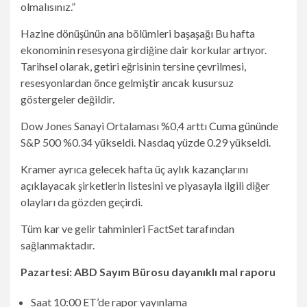
olmalısınız.”
Hazine dönüşünün ana bölümleri
başaşağı
Bu hafta
ekonominin resesyona girdiğine dair korkular artıyor.
Tarihsel olarak, getiri eğrisinin tersine çevrilmesi,
resesyonlardan önce gelmiştir ancak kusursuz
göstergeler değildir.
Dow Jones Sanayi Ortalaması %0,4 arttı
Cuma gününde
S&P 500 %0.34 yükseldi. Nasdaq yüzde 0.29 yükseldi.
Kramer ayrıca gelecek hafta üç aylık kazançlarını
açıklayacak şirketlerin listesini ve piyasayla ilgili diğer
olayları da gözden geçirdi.
Tüm kar ve gelir tahminleri FactSet tarafından
sağlanmaktadır.
Pazartesi: ABD Sayım Bürosu dayanıklı mal raporu
Saat 10:00 ET’de rapor yayınlama