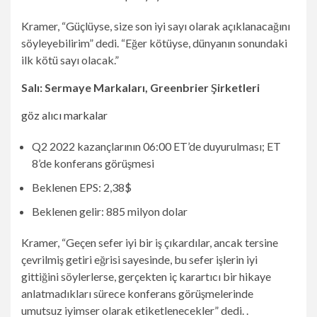
Kramer, “Güçlüyse, size son iyi sayı olarak açıklanacağını
söyleyebilirim” dedi. “Eğer kötüyse, dünyanın sonundaki
ilk kötü sayı olacak.”
Salı: Sermaye Markaları, Greenbrier Şirketleri
göz alıcı markalar
Q2 2022 kazançlarının 06:00 ET’de duyurulması; ET
8’de konferans görüşmesi
Beklenen EPS: 2,38$
Beklenen gelir: 885 milyon dolar
Kramer, “Geçen sefer iyi bir iş çıkardılar, ancak tersine
çevrilmiş getiri eğrisi sayesinde, bu sefer işlerin iyi
gittiğini söylerlerse, gerçekten iç karartıcı bir hikaye
anlatmadıkları sürece konferans görüşmelerinde
umutsuz iyimser olarak etiketlenecekler” dedi. .