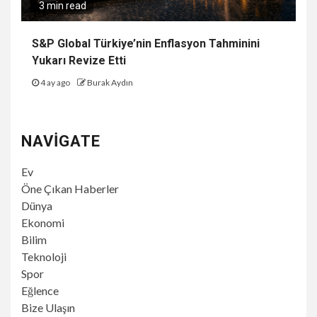
3 min read
S&P Global Türkiye’nin Enflasyon Tahminini
Yukarı Revize Etti
4 ay ago
Burak Aydın
NAVIGATE
Ev
Öne Çıkan Haberler
Dünya
Ekonomi
Bilim
Teknoloji
Spor
Eğlence
Bize Ulaşın