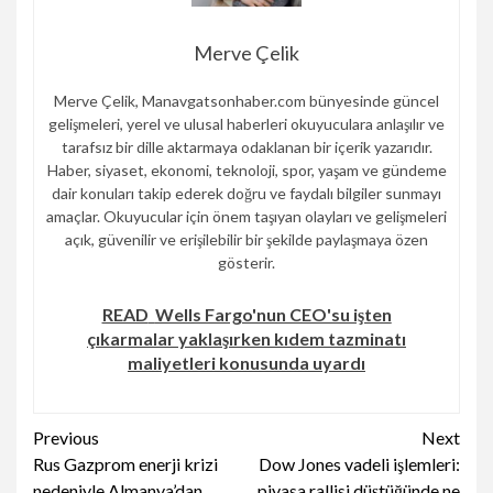
Merve Çelik
Merve Çelik, Manavgatsonhaber.com bünyesinde güncel
gelişmeleri, yerel ve ulusal haberleri okuyuculara anlaşılır ve
tarafsız bir dille aktarmaya odaklanan bir içerik yazarıdır.
Haber, siyaset, ekonomi, teknoloji, spor, yaşam ve gündeme
dair konuları takip ederek doğru ve faydalı bilgiler sunmayı
amaçlar. Okuyucular için önem taşıyan olayları ve gelişmeleri
açık, güvenilir ve erişilebilir bir şekilde paylaşmaya özen
gösterir.
READ
Wells Fargo'nun CEO'su işten
çıkarmalar yaklaşırken kıdem tazminatı
maliyetleri konusunda uyardı
Continue
Previous
Next
Rus Gazprom enerji krizi
Dow Jones vadeli işlemleri:
Reading
nedeniyle Almanya’dan
piyasa rallisi düştüğünde ne