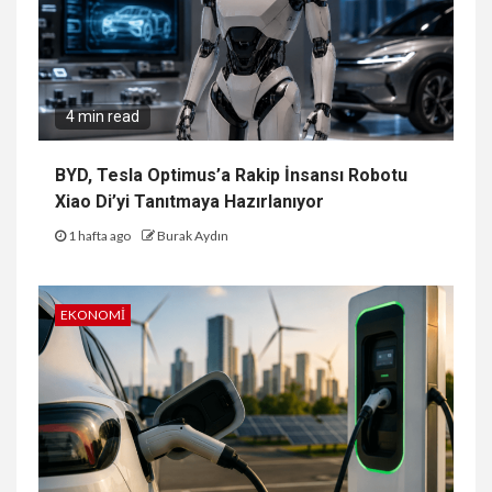
4 min read
BYD, Tesla Optimus’a Rakip İnsansı Robotu
Xiao Di’yi Tanıtmaya Hazırlanıyor
1 hafta ago
Burak Aydın
EKONOMI