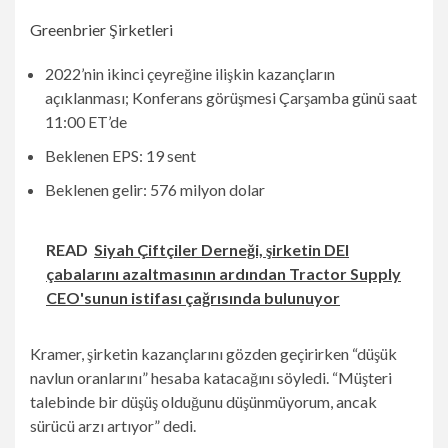
Greenbrier Şirketleri
2022’nin ikinci çeyreğine ilişkin kazançların
açıklanması; Konferans görüşmesi Çarşamba günü saat
11:00 ET’de
Beklenen EPS: 19 sent
Beklenen gelir: 576 milyon dolar
READ
Siyah Çiftçiler Derneği, şirketin DEI
çabalarını azaltmasının ardından Tractor Supply
CEO'sunun istifası çağrısında bulunuyor
Kramer, şirketin kazançlarını gözden geçirirken “düşük
navlun oranlarını” hesaba katacağını söyledi. “Müşteri
talebinde bir düşüş olduğunu düşünmüyorum, ancak
sürücü arzı artıyor” dedi.