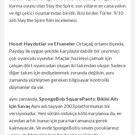
kurma oyunu olan Slay the Spire, son yılların en cana yakın
ve ilgi çekici oyunlarından biridir.
İkisi birden
Türler. 9/10
aldı
Slay the Spire film incelemesi
.
Hood: Haydutlar ve Efsaneler
Ortaçağ ortamı dışında,
Payday ile uygun şekilde karşılaştırılabilir bir çevrimiçi
çok oyunculu oyundur. Maçlar, hazineyi çalmak için
çalışan dört oyuncudan oluşan iki takımdan oluşur. Sadece
diğer takım için endişelenmek zorunda değilsin, aynı
zamanda yüzleşmen gereken bilgisayar kontrollü
düşmanlar da var.
aynı zamanda,
SpongeBob SquarePants: Bikini Altı
için Savaş
Aynı adı taşıyan 2003 platformunun bir
versiyonudur. Yeni sürüm oldukça kötü karşılansa da, en
azından artık bunun için para harcamanıza gerek
kalmayacak. Ve evde SpongeBob’u seven çocuklarınız
varsa, muhtemelen bundan hoşlanacaklardır.