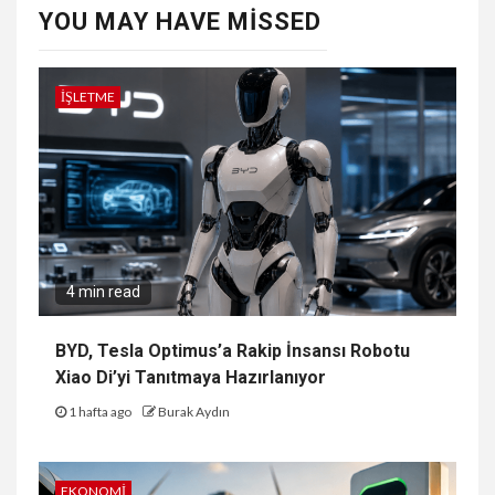
YOU MAY HAVE MISSED
İŞLETME
4 min read
BYD, Tesla Optimus’a Rakip İnsansı Robotu
Xiao Di’yi Tanıtmaya Hazırlanıyor
1 hafta ago
Burak Aydın
EKONOMI