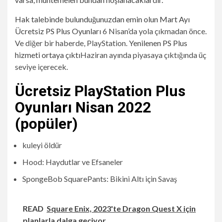
Hak talebinde bulunduğunuzdan emin olun
Mart Ayı
Ücretsiz PS Plus Oyunları
6 Nisan’da yola çıkmadan önce.
Ve diğer bir haberde, PlayStation.
Yenilenen PS Plus
hizmeti ortaya çıktı
Haziran ayında piyasaya çıktığında üç
seviye içerecek.
Ücretsiz PlayStation Plus
Oyunları Nisan 2022
(popüler)
kuleyi öldür
Hood: Haydutlar ve Efsaneler
SpongeBob SquarePants: Bikini Altı için Savaş
READ
Square Enix, 2023'te Dragon Quest X için
planlarla dalga geçiyor