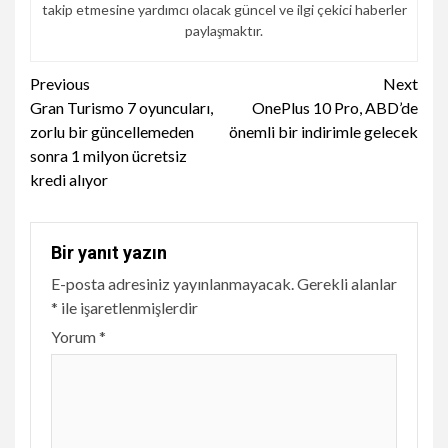
takip etmesine yardımcı olacak güncel ve ilgi çekici haberler
paylaşmaktır.
Continue
Previous
Next
Gran Turismo 7 oyuncuları,
OnePlus 10 Pro, ABD’de
Reading
zorlu bir güncellemeden
önemli bir indirimle gelecek
sonra 1 milyon ücretsiz
kredi alıyor
Bir yanıt yazın
E-posta adresiniz yayınlanmayacak.
Gerekli alanlar
*
ile işaretlenmişlerdir
Yorum
*