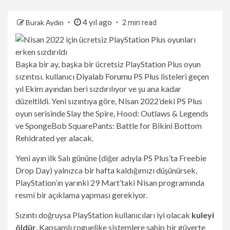
4 yıl ago
Burak Aydın
2 min read
Başka bir ay, başka bir ücretsiz PlayStation Plus oyun
sızıntısı. kullanıcı
Diyalab Forumu
PS Plus listeleri geçen
yıl Ekim ayından beri sızdırılıyor ve şu ana kadar
düzeltildi. Yeni sızıntıya göre, Nisan 2022’deki PS Plus
oyun serisinde Slay the Spire, Hood: Outlaws & Legends
ve SpongeBob SquarePants: Battle for Bikini Bottom
Rehidrated yer alacak.
Yeni ayın ilk Salı gününe (diğer adıyla PS Plus’ta Freebie
Drop Day) yalnızca bir hafta kaldığımızı düşünürsek,
PlayStation’ın yarınki 29 Mart’taki Nisan programında
resmi bir açıklama yapması gerekiyor.
Sızıntı doğruysa PlayStation kullanıcıları iyi olacak
kuleyi
öldür
. Kapsamlı roguelike sistemlere sahip bir güverte