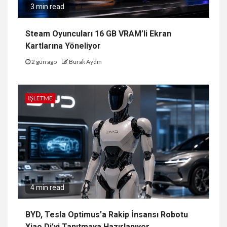
3 min read
Steam Oyuncuları 16 GB VRAM’li Ekran
Kartlarına Yöneliyor
2 gün ago
Burak Aydın
İŞLETME
4 min read
BYD, Tesla Optimus’a Rakip İnsansı Robotu
Xiao Di’yi Tanıtmaya Hazırlanıyor