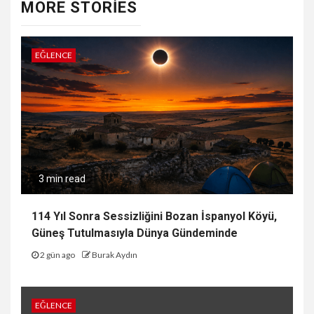
MORE STORIES
EĞLENCE
3 min read
114 Yıl Sonra Sessizliğini Bozan İspanyol Köyü,
Güneş Tutulmasıyla Dünya Gündeminde
2 gün ago
Burak Aydın
EĞLENCE