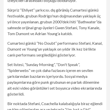
izleyicileri arasındaki boşluğu dolduruyor.
Sürpriz “Ehliyet” şarkıcısı.
dış görünüş
Cumartesi günkü
festivalde, grubun Rodrigo'nun doğmasından yaklaşık üç
yıl önce yayınlanan, grubun 2000'deki hiti “Bathwater”da
sahnede orijinal grup üyeleri Gwen Stefani, Tony Kanale,
Tom Dumont ve Adrian Young'a katıldı.
Cumartesi günkü “No Doubt” performansı Stefani, Kanal,
Dumont ve Young'un yaklaşık on yıldır ilk kez birlikte
canlı performans sergilediğini gösteriyor.
Set listesi, “Sunday Morning”, “Don't Speak”,
“Spiderwebs” ve çok daha fazlasını içeren en sevilen
şarkılarından bazılarını içeriyordu. Sosyal medya
paylaşımlarına göre punk grubunun en parlak dönemine
ait eski video görüntüleri set boyunca video ekranlarında
gösterildi.
Bir noktada Stefani, Coachella kalabalığıyla biraz eğlendi
ve tüm oğlanlardan ara ve tekrarla “I'm Just a Girl”