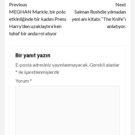
Continue
Previous
Next
MEGHAN Markle, bir polo
Salman Rushdie yılmadan
Reading
etkinliğinde bir kadını Prens
yeni anı kitabı “The Knife”ı
Harry'den uzaklaştırırken
anlatıyor.
tuhaf bir anda rol alıyor
Bir yanıt yazın
E-posta adresiniz yayınlanmayacak.
Gerekli alanlar
*
ile işaretlenmişlerdir
Yorum
*