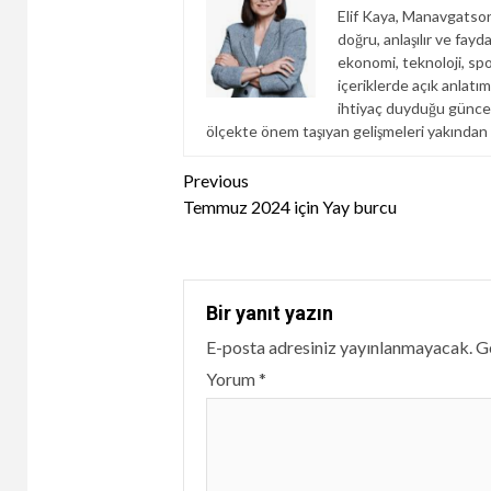
Elif Kaya, Manavgatson
doğru, anlaşılır ve fay
ekonomi, teknoloji, spo
içeriklerde açık anlatım
ihtiyaç duyduğu güncel b
ölçekte önem taşıyan gelişmeleri yakından
Continue
Previous
Temmuz 2024 için Yay burcu
Reading
Bir yanıt yazın
E-posta adresiniz yayınlanmayacak.
Ge
Yorum
*