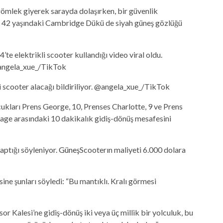
gömlek giyerek sarayda dolaşırken, bir güvenlik
r. 42 yaşındaki Cambridge Dükü de siyah güneş gözlüğü
te elektrikli scooter kullandığı video viral oldu.
ngela_xue_/TikTok
 scooter alacağı bildiriliyor.
@angela_xue_/TikTok
cukları Prens George, 10, Prenses Charlotte, 9 ve Prens
ttage arasındaki 10 dakikalık gidiş-dönüş mesafesini
aptığı söyleniyor.
Güneş
Scooterın maliyeti 6.000 dolara
ine şunları söyledi: “Bu mantıklı. Kralı görmesi
r Kalesi’ne gidiş-dönüş iki veya üç millik bir yolculuk, bu