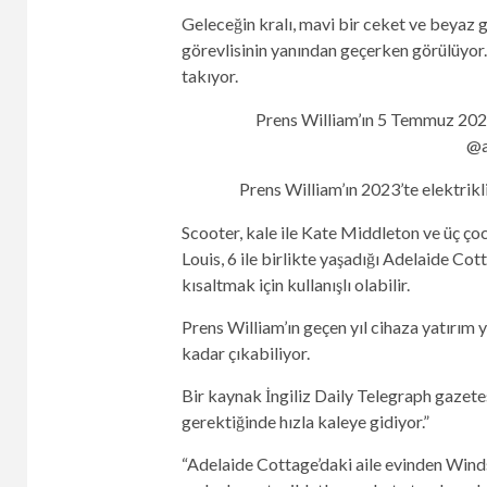
Geleceğin kralı, mavi bir ceket ve beyaz 
görevlisinin yanından geçerken görülüyo
takıyor.
Prens William’ın 5 Temmuz 2024’
@a
Prens William’ın 2023’te elektrikli
Scooter, kale ile Kate Middleton ve üç ço
Louis, 6 ile birlikte yaşadığı Adelaide Co
kısaltmak için kullanışlı olabilir.
Prens William’ın geçen yıl cihaza yatırım y
kadar çıkabiliyor.
Bir kaynak İngiliz Daily Telegraph gazetes
gerektiğinde hızla kaleye gidiyor.”
“Adelaide Cottage’daki aile evinden Windso