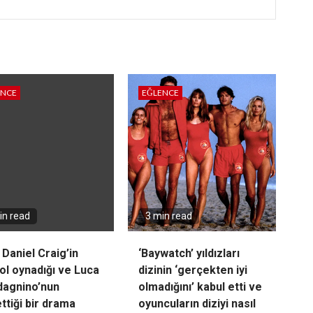
ENCE
EĞLENCE
in read
3 min read
 Daniel Craig’in
‘Baywatch’ yıldızları
ol oynadığı ve Luca
dizinin ‘gerçekten iyi
agnino’nun
olmadığını’ kabul etti ve
ttiği bir drama
oyuncuların diziyi nasıl