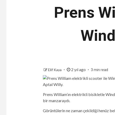
Prens Wil
Wind
2 yıl ago
Elif Kaya
3 min read
Aptal Willy.
Prens William’ın elektrikli bisikletle Win
bir manzaraydı.
Görüntülerin ne zaman çekildiği henüz belli