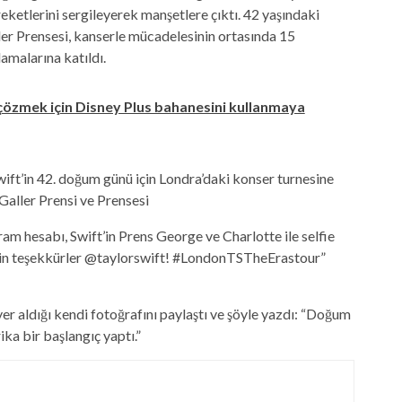
reketlerini sergileyerek manşetlere çıktı. 42 yaşındaki
er Prensesi, kanserle mücadelesinin ortasında 15
amalarına katıldı.
 çözmek için Disney Plus bahanesini kullanmaya
ift’in 42. doğum günü için Londra’daki konser turnesine
Galler Prensi ve Prensesi
ram hesabı, Swift’in Prens George ve Charlotte ile selfie
için teşekkürler @taylorswift! #LondonTSTheErastour”
yer aldığı kendi fotoğrafını paylaştı ve şöyle yazdı: “Doğum
a bir başlangıç ​​yaptı.”