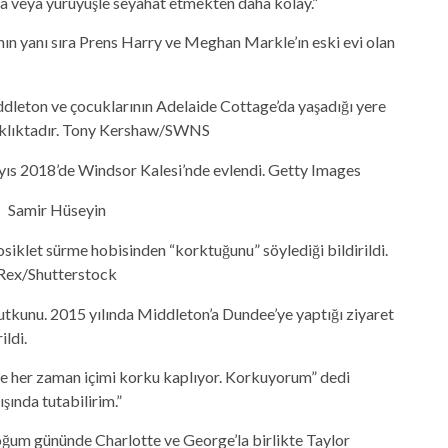
a veya yürüyüşle seyahat etmekten daha kolay.”
ın yanı sıra Prens Harry ve Meghan Markle’ın eski evi olan
dleton ve çocuklarının Adelaide Cottage’da yaşadığı yere
klıktadır.
Tony Kershaw/SWNS
s 2018’de Windsor Kalesi’nde evlendi.
Getty Images
Samir Hüseyin
iklet sürme hobisinden “korktuğunu” söylediği bildirildi.
Rex/Shutterstock
tkunu. 2015 yılında Middleton’a Dundee’ye yaptığı ziyaret
ildi.
e her zaman içimi korku kaplıyor. Korkuyorum” dedi
şında tutabilirim.”
oğum gününde Charlotte ve George’la birlikte Taylor