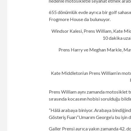
nedenle motosikletle seyahat etmek arab
655 dönümlük evde ayrıca bir golf sahasın
Frogmore House da bulunuyor.
Windsor Kalesi, Prens William, Kate Mid
10 dakika uza
Prens Harry ve Meghan Markle, Mayı
Kate Middleton’un Prens William’ın motos
Prens William aynı zamanda motosiklet tu
sırasında kocasının hobisi sorulduğu bildir
“Hâlâ arabaya biniyor. Arabaya bindiğind
Gösteriş Fuarı
“Umarım George’u bu işin dı
Galler Prensi ayrıca yakın zamanda 42. d