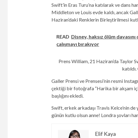
Swift’in Eras Turu’na katılarak ve dans ha
Middleton ve Louis evde kaldı, ancak Gall
Haziran’daki Renklerin Birleştirilmesi kutl
READ
Disney, haksız ölüm davasını
çalışmayı bırakıyor
Prens William, 21 Haziran’da Taylor Sw
katıldı.
Galler Prensi ve Prensesi’nin resmi Instag
çektiği bir fotoğrafa “Harika bir akşam 
başlığını ekledi.
Swift, erkek arkadaşı Travis Kelce’nin de 
günün kutlu olsun anne! Londra şovları harik
Elif Kaya