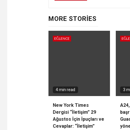
MORE STORIES
EĞLENCE
EĞL
4 min read
3 m
New York Times
A24,
Dergisi “İletişim” 29
başr
Ağustos İçin İpuçları ve
Guad
Cevaplar: “İletişim”
yöne