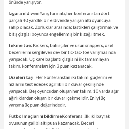
önünde yarışıyor.
Izgara eldiveni
Yarış formatı, her konferanstan dört
parçalı 40 yardlık bir eldivende yarışan altı oyuncuya
sahip olacak. Zorluklar arasında: lastikleri çalıştırmak ve
bitiş çizgisi boyunca engellenmiş bir kızağı itmek.
tekme toe
: Kickers, bahisçiler ve uzun snappers, özel
becerilerini sergileyen dev bir tic-tac-toe yarışmasında
yarışacak. Üç kare bağlantı çizgisini ilk tamamlayan
takım, konferansları için 3 puan kazanacak.
Dizeleri taşı
: Her konferanstan iki takım, güçlerini ve
hızlarını test edecek ağırlıklı bir duvar çekilişinde
yarışacak. Beş oyuncudan oluşan her takım, 10 yarda ağır
ağırlıklardan oluşan bir duvarı çekmelidir. En iyi üç
yarışma üç puan değerindedir.
Futbol maçlarını bildirme
Konferans: İlk iki bayrak
oyununun galibi altı puan kazanacak. Beceri