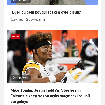
“Eğer bu beni kovduracaksa öyle olsun.”
2 yıl ago
Zeynep Şahin
SPOR
2 min read
Mike Tomlin, Justin Fields’ın Steelers’ın
Falcons’a karşı sezon açılış maçındaki rolünü
sorguluyor