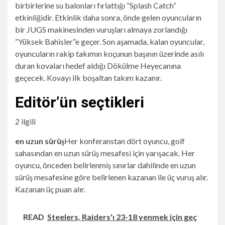
birbirlerine su balonları fırlattığı “Splash Catch”
etkinliğidir. Etkinlik daha sonra, önde gelen oyuncuların
bir JUGS makinesinden vuruşları almaya zorlandığı
“Yüksek Bahisler”e geçer. Son aşamada, kalan oyuncular,
oyuncuların rakip takımın koçunun başının üzerinde asılı
duran kovaları hedef aldığı Dökülme Heyecanına
geçecek. Kovayı ilk boşaltan takım kazanır.
Editör’ün seçtikleri
2 ilgili
en uzun sürüş
Her konferanstan dört oyuncu, golf
sahasından en uzun sürüş mesafesi için yarışacak. Her
oyuncu, önceden belirlenmiş sınırlar dahilinde en uzun
sürüş mesafesine göre belirlenen kazanan ile üç vuruş alır.
Kazanan üç puan alır.
READ
Steelers, Raiders'ı 23-18 yenmek için geç