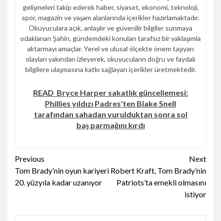
gelişmeleri takip ederek haber, siyaset, ekonomi, teknoloji,
spor, magazin ve yaşam alanlarında içerikler hazırlamaktadır.
Okuyuculara açık, anlaşılır ve güvenilir bilgiler sunmaya
odaklanan Şahin, gündemdeki konuları tarafsız bir yaklaşımla
aktarmayı amaçlar. Yerel ve ulusal ölçekte önem taşıyan
olayları yakından izleyerek, okuyucuların doğru ve faydalı
bilgilere ulaşmasına katkı sağlayan içerikler üretmektedir.
READ
Bryce Harper sakatlık güncellemesi:
Phillies yıldızı Padres'ten Blake Snell
tarafından sahadan vurulduktan sonra sol
baş parmağını kırdı
Continue
Previous
Next
Tom Brady’nin oyun kariyeri
Robert Kraft, Tom Brady’nin
Reading
20. yüzyıla kadar uzanıyor
Patriots’ta emekli olmasını
istiyor