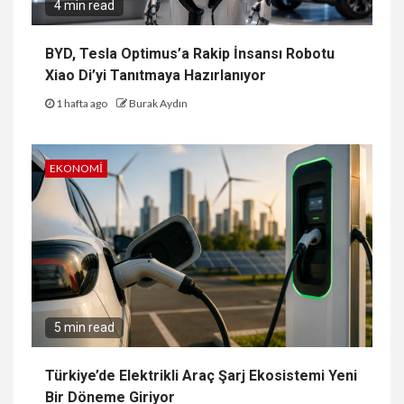
4 min read
BYD, Tesla Optimus’a Rakip İnsansı Robotu
Xiao Di’yi Tanıtmaya Hazırlanıyor
1 hafta ago
Burak Aydın
EKONOMI
5 min read
Türkiye’de Elektrikli Araç Şarj Ekosistemi Yeni
Bir Döneme Giriyor