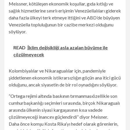
Meissner, kötüleşen ekonomik koşullar, gıda kıtlığı ve
sağlık hizmetlerine sınırlı erişimin Venezüellalıları giderek
daha fazla ülkeyi terk etmeye ittiğini ve ABD’de büyüyen
Venezüella topluluğunun bir cazibe merkezi olduğunu
söylüyor.
READ
İklim değişikliği asla azalan büyüme ile
çözülmeyecek
Kolombiyalılar ve Nikaragualılar için, pandemiyle
şiddetlenen ekonomik istikrarsızlığın göçün ana itici gücü
olduğunu, ancak siyasetin de bir rol oynadığını söylüyor.
“
Ortega rejimi altında baskının tırmanması
özellikle son
cumhurbaşkanlığı seçimleri sırasında, birçok Nikaragualı
arasında ülkenin siyasi kargaşasının kısa vadede
çözülmeyeceği inancını güçlendirdi” diyor Meisner.
Daha önce komşu Kosta Rika’yı hedef olarak görenlerin,