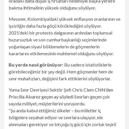
oradaki daha düşük iş fırsatları nedeniyle başka yerlere
bakma ihtimalinin yüksek olduğunu söylüyor.
Messner, Kolombiya’daki yüksek enflasyon oranlarının ve
işsizliğin daha fazla göçü körüklediğini söylüyor.
2021’deki bir protesto dalgasının ardından toplumsal
huzursuzluk ve son cumhurbaşkanlığı seçimlerinde
yoğunlaşan siyasi bölünmelerin de göçmenlerin
kararlarını etkilemesinin muhtemel olduğunu söylüyor.
Bu yerde nasıl görünüyor:
Bu sadece istatistiklerle
görebileceğimiz bir şey değil. Hem göçmenler hem de
sınır muhafızları, değişimi fark ettiklerini söylüyorlar.
Yuma Sınır Devriyesi Sektör Şefi Chris Clem
CNN’den
Priscilla Alvarez geçen ay söyledi
Sınırları geçen çok
sayıda milliyet, müşterilerini yoruyordu.
“Şu anda kabul ettiğimiz ülkeler – bu milletler iç
bölgelere seyahat ediyor ve sınırlara ulaşıyor, ele
alınmaları gerekiyor ve birçoğu iş gücü için zorluk teşkil