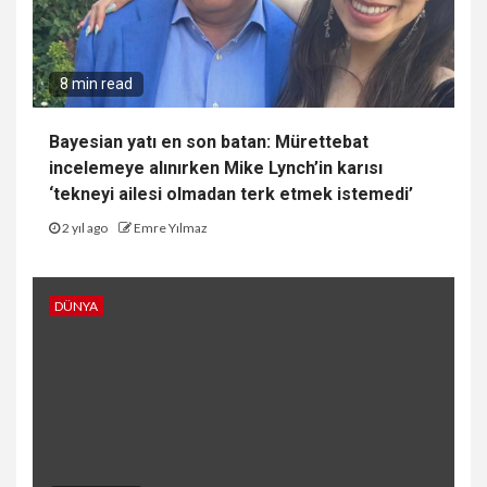
8 min read
Bayesian yatı en son batan: Mürettebat
incelemeye alınırken Mike Lynch’in karısı
‘tekneyi ailesi olmadan terk etmek istemedi’
2 yıl ago
Emre Yılmaz
DÜNYA