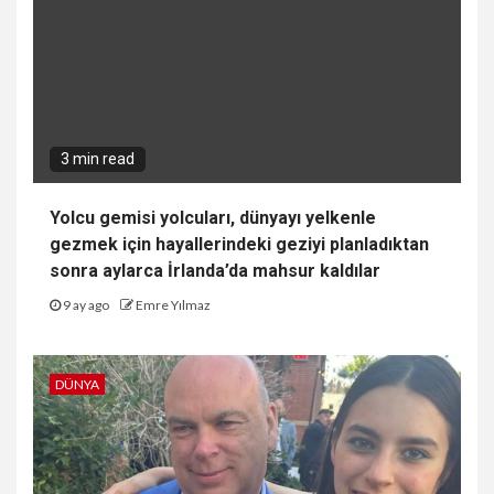
3 min read
Yolcu gemisi yolcuları, dünyayı yelkenle
gezmek için hayallerindeki geziyi planladıktan
sonra aylarca İrlanda’da mahsur kaldılar
9 ay ago
Emre Yılmaz
DÜNYA