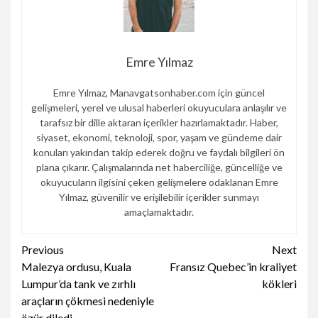
Emre Yılmaz
Emre Yılmaz, Manavgatsonhaber.com için güncel
gelişmeleri, yerel ve ulusal haberleri okuyuculara anlaşılır ve
tarafsız bir dille aktaran içerikler hazırlamaktadır. Haber,
siyaset, ekonomi, teknoloji, spor, yaşam ve gündeme dair
konuları yakından takip ederek doğru ve faydalı bilgileri ön
plana çıkarır. Çalışmalarında net haberciliğe, güncelliğe ve
okuyucuların ilgisini çeken gelişmelere odaklanan Emre
Yılmaz, güvenilir ve erişilebilir içerikler sunmayı
amaçlamaktadır.
Continue
Previous
Next
Malezya ordusu, Kuala
Fransız Quebec’in kraliyet
Reading
Lumpur’da tank ve zırhlı
kökleri
araçların çökmesi nedeniyle
özür diledi