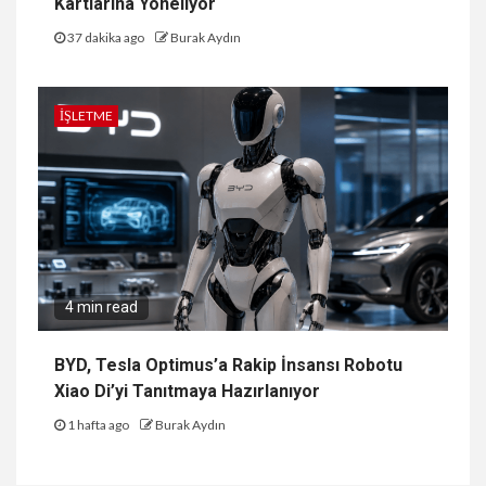
Kartlarına Yöneliyor
37 dakika ago
Burak Aydın
İŞLETME
4 min read
BYD, Tesla Optimus’a Rakip İnsansı Robotu
Xiao Di’yi Tanıtmaya Hazırlanıyor
1 hafta ago
Burak Aydın