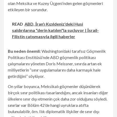
olan Meksika ve Kuzey Üçgeni’nden gelen göçmenleri
etkileyen bir sorundur.
READ
ABD, İran'ı Kızıldeniz'deki Husi
saldırılarına "derin katılım"la suçluyor | İsrail-
Filistin çatışmasıyla ilgili haberler
Bu neden önemli:
Washington’daki tarafsız Göçmenlik
Politikası Enstitüsü’nde ABD göçmenlik politikası
çalışmalarını yöneten Doris Meissner, sınırda artan ek
milliyetlerin “sınır uygulamalarını daha karmaşık hale
getirdiğini” söylüyor.
On yıllar boyunca, Meksikalı göçmenler düşünülerek
birçok sınır politikası tasarlandığını, ancak insanları diğer
ülkelere sınır dışı etmenin çok daha zor olduğunu söyledi.
sınırlar var
Bölüm 42’de hangi uyruklara atıfta
bulunulabilir, örn. Ilık diplomatik ilişkiler de sınır dışı