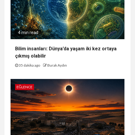
4 min read
Bilim insanları: Dünya’da yaşam iki kez ortaya
çıkmış olabilir
35 dakika ago
Burak Aydın
EĞLENCE