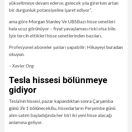
yükseltmeye devam ederse, gelecek yıla girerken artan
bir durgunluk potansiyeline işaret ediyor”.
ama göre
Morgan Stanley
Ve
UBS
Bazı hisse senetleri
hala ucuz görünüyor – fiyat yavaşlaması riski olsa bile.
İşte tercih ettikleri hisse senetlerinden bazıları.
Profesyonel aboneler şunları yapabilir:
Hikayeyi buradan
okuyun
.
– Xavier Ong
Tesla hissesi bölünmeye
gidiyor
Tesla’nın hissesi, pazar kapandıktan sonra Çarşamba
günü 3’e 1 bölünecek
Bu, hissedarların Perşembe günü
alım satım başladığında her biri iki yeni hisse alacağı
anlamına geliyor.