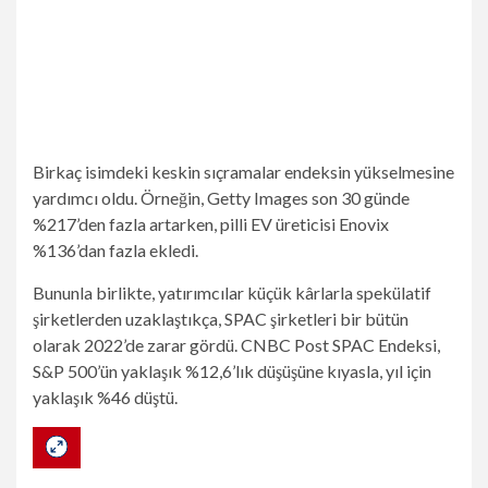
Birkaç isimdeki keskin sıçramalar endeksin yükselmesine
yardımcı oldu. Örneğin, Getty Images son 30 günde
%217’den fazla artarken, pilli EV üreticisi Enovix
%136’dan fazla ekledi.
Bununla birlikte, yatırımcılar küçük kârlarla spekülatif
şirketlerden uzaklaştıkça, SPAC şirketleri bir bütün
olarak 2022’de zarar gördü. CNBC Post SPAC Endeksi,
S&P 500’ün yaklaşık %12,6’lık düşüşüne kıyasla, yıl için
yaklaşık %46 düştü.