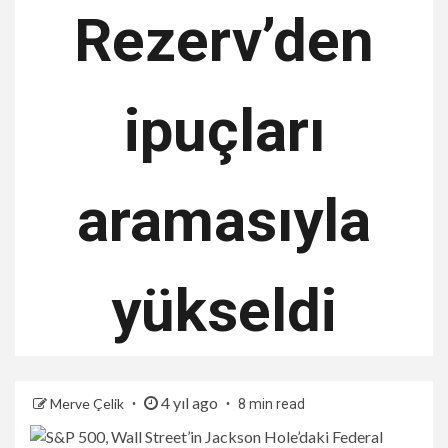
Rezerv’den
ipuçları
aramasıyla
yükseldi
4 yıl ago
Merve Çelik
8 min read