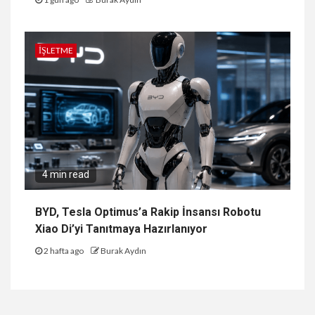
İŞLETME
4 min read
BYD, Tesla Optimus’a Rakip İnsansı Robotu
Xiao Di’yi Tanıtmaya Hazırlanıyor
2 hafta ago
Burak Aydın