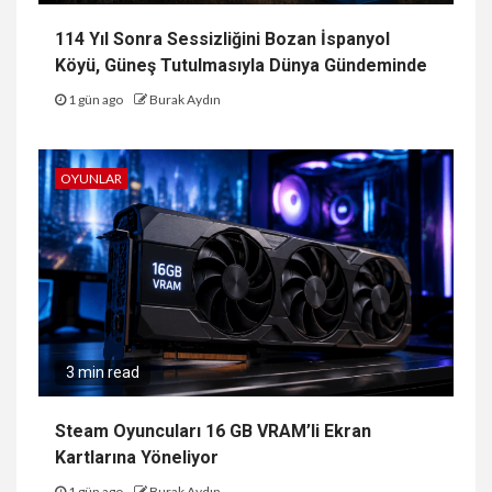
114 Yıl Sonra Sessizliğini Bozan İspanyol
Köyü, Güneş Tutulmasıyla Dünya Gündeminde
1 gün ago
Burak Aydın
OYUNLAR
3 min read
Steam Oyuncuları 16 GB VRAM’li Ekran
Kartlarına Yöneliyor
1 gün ago
Burak Aydın