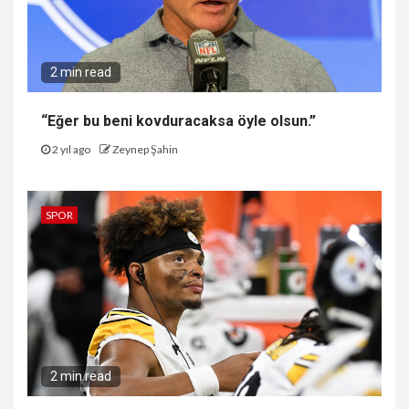
2 min read
“Eğer bu beni kovduracaksa öyle olsun.”
2 yıl ago
Zeynep Şahin
SPOR
2 min read