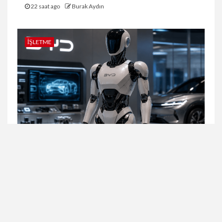
22 saat ago
Burak Aydın
İŞLETME
4 min read
BYD, Tesla Optimus’a Rakip İnsansı Robotu
Xiao Di’yi Tanıtmaya Hazırlanıyor
2 hafta ago
Burak Aydın