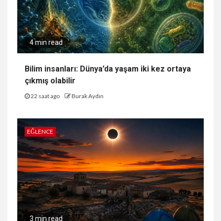
4 min read
Bilim insanları: Dünya’da yaşam iki kez ortaya
çıkmış olabilir
22 saat ago
Burak Aydın
EĞLENCE
3 min read