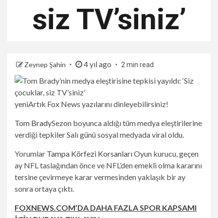
siz TV’siniz’
4 yıl ago
Zeynep Şahin
2 min read
yeni
Artık Fox News yazılarını dinleyebilirsiniz!
Tom Brady
Sezon boyunca aldığı tüm medya eleştirilerine
verdiği tepkiler Salı günü sosyal medyada viral oldu.
Yorumlar
Tampa Körfezi Korsanları
Oyun kurucu, geçen
ay NFL taslağından önce ve NFL’den emekli olma kararını
tersine çevirmeye karar vermesinden yaklaşık bir ay
sonra ortaya çıktı.
FOXNEWS.COM’DA DAHA FAZLA SPOR KAPSAMI