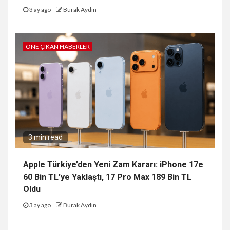
3 ay ago
Burak Aydın
ÖNE ÇIKAN HABERLER
3 min read
Apple Türkiye’den Yeni Zam Kararı: iPhone 17e
60 Bin TL’ye Yaklaştı, 17 Pro Max 189 Bin TL
Oldu
3 ay ago
Burak Aydın