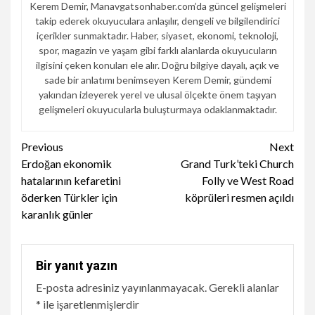
Kerem Demir, Manavgatsonhaber.com’da güncel gelişmeleri
takip ederek okuyuculara anlaşılır, dengeli ve bilgilendirici
içerikler sunmaktadır. Haber, siyaset, ekonomi, teknoloji,
spor, magazin ve yaşam gibi farklı alanlarda okuyucuların
ilgisini çeken konuları ele alır. Doğru bilgiye dayalı, açık ve
sade bir anlatımı benimseyen Kerem Demir, gündemi
yakından izleyerek yerel ve ulusal ölçekte önem taşıyan
gelişmeleri okuyucularla buluşturmaya odaklanmaktadır.
Continue
Previous
Next
Erdoğan ekonomik
Grand Turk’teki Church
Reading
hatalarının kefaretini
Folly ve West Road
öderken Türkler için
köprüleri resmen açıldı
karanlık günler
Bir yanıt yazın
E-posta adresiniz yayınlanmayacak.
Gerekli alanlar
*
ile işaretlenmişlerdir