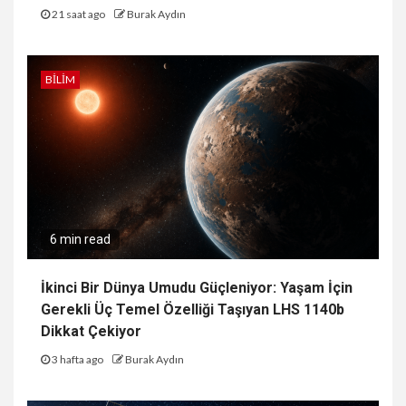
21 saat ago
Burak Aydın
BILIM
6 min read
İkinci Bir Dünya Umudu Güçleniyor: Yaşam İçin
Gerekli Üç Temel Özelliği Taşıyan LHS 1140b
Dikkat Çekiyor
3 hafta ago
Burak Aydın