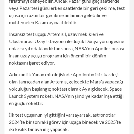
fırlatmayı deneyebilir. Ancak Pazar günü geç saatlerde
veya Pazartesi günü erken saatlerde bir geri çekilme, test
uçuşu için uzun bir gecikme anlamına gelebilir ve
muhtemelen Kasım ayına itilebilir.
İnsansız test uçuşu Artemis I, uzay mekikleri ve
Uluslararası Uzay İstasyonu ile düşük Dünya yörüngesine
onlarca yıl odaklandıktan sonra, NASA’nın Apollo sonrası
insan uzay uçuşu programı için önemli bir dönüm
noktasını işaret ediyor.
Adını antik Yunan mitolojisinde Apollon’un ikiz kardeşi
olan tanrıçadan alan Artemis, gelecekte Mars’a yapacağı
yolculuğun başlangıç ​​noktası olarak Ay’a gidecek. Space
Launch System roketi, NASA’nın şimdiye kadar inşa ettiği
en güçlü rokettir.
İlk test uçuşunun iyi gittiğini varsayarsak, astronotlar
2024’te bir sonraki görev için uçağa binecek ve 2025’te
iki kişilik bir aya iniş yapacak.