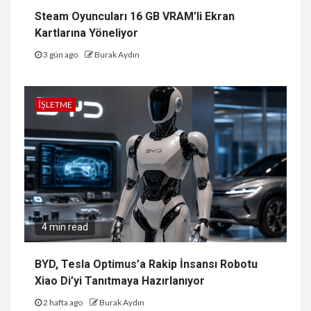
Steam Oyuncuları 16 GB VRAM’li Ekran
Kartlarına Yöneliyor
3 gün ago
Burak Aydın
İŞLETME
4 min read
BYD, Tesla Optimus’a Rakip İnsansı Robotu
Xiao Di’yi Tanıtmaya Hazırlanıyor
2 hafta ago
Burak Aydın