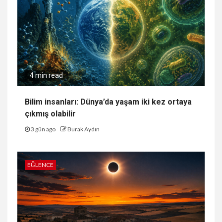
4 min read
Bilim insanları: Dünya’da yaşam iki kez ortaya
çıkmış olabilir
3 gün ago
Burak Aydın
EĞLENCE