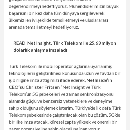
değerlendirmeyi hedefliyoruz. Mühendislerimizin büyük
başarısını bir kez daha tüm dünyaya sergileyerek
ülkemizi en iyi şekilde temsil etmeyi ve uluslararası
arenada temsil etmeyi hedefliyoruz.
READ
Net Insight, Türk Telekom ile 25.63 milyon
dolarlık anlaşma imzaladı
Türk Telekom ile mobil operatör ağlarına uyarlanmış
teknolojilerin geliştirilmesi konusunda uzun ve faydalı bir
iş birliğine imza attığımızı ifade ederek,
NetInside’ın
CEO’su
Christer Fritsen
“Net Insight ve Türk
Telekom’un 5G şebekeleri ve zaman senkronizasyonu
alanında güçlü ve benzersiz yeteneklere ve deneyime
sahip olduğunu söylemek isterim. Türkiye’de ilk defa Türk
Telekom şebekesinde çalıştırılacak olan bu çözüm, 5G’de
bir ilke imza atacak, küresel çapta yüksek ve önemli bir
pazar potansiyeline sahip olacağına inanıyoruz.