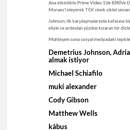
Ana etkinlikte
Prime Video 1’de BİRİ
Ve
D
Moraes’i eleyerek TEK sinek siklet unvanın
Johnson, ilk karşılaşmalarında kafasına b
eliyle ve ardından yüzüne kızaran bir diz
Muhteşem sona sosyal medyadaki tepkileri
Demetrius Johnson, Adria
almak istiyor
Michael Schiafilo
muki alexander
Cody Gibson
Matthew Wells
kâbus