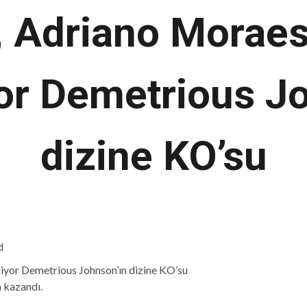
, Adriano Moraes
or Demetrious J
dizine KO’su
d
a kazandı.