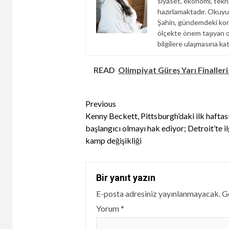
siyaset, ekonomi, tekno
hazırlamaktadır. Okuyuc
Şahin, gündemdeki konul
ölçekte önem taşıyan ol
bilgilere ulaşmasına ka
READ
Olimpiyat Güreş Yarı Finalleri 
Continue
Previous
Kenny Beckett, Pittsburgh’daki ilk haftas
Reading
başlangıcı olmayı hak ediyor; Detroit’te il
kamp değişikliği
Bir yanıt yazın
E-posta adresiniz yayınlanmayacak.
Ge
Yorum
*