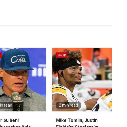
R
SPOR
in read
2 min read
r bu beni
Mike Tomlin, Justin