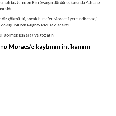
emetrius Johnson
Bir rövanşın dördüncü turunda Adriano
ı aldı.
ir diz çökmüştü, ancak bu sefer Moraes’i yere indiren sağ
le dövüşü bitiren Mighty Mouse olacaktı.
 görmek için aşağıya göz atın.
no Moraes’e kaybının intikamını