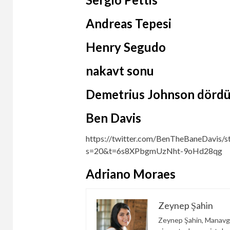
Andreas Tepesi
Henry Segudo
nakavt sonu
Demetrius Johnson dördü
Ben Davis
https://twitter.com/BenTheBaneDavis
s=20&t=6s8XPbgmUzNht-9oHd28qg
Adriano Moraes
Zeynep Şahin
Zeynep Şahin, Manavga