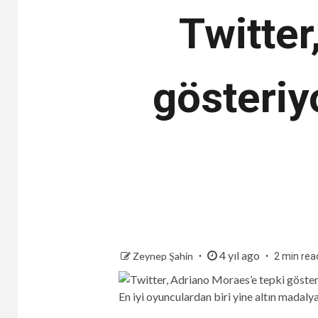
Twitter
gösteriy
4 yıl ago
Zeynep Şahin
2 min rea
En iyi oyunculardan biri yine altın madaly