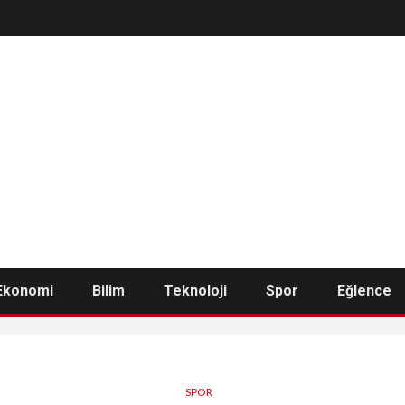
Ekonomi
Bilim
Teknoloji
Spor
Eğlence
SPOR