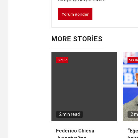
MORE STORIES
SPOR
SPO
2 min read
2 m
Federico Chiesa
“Eğe