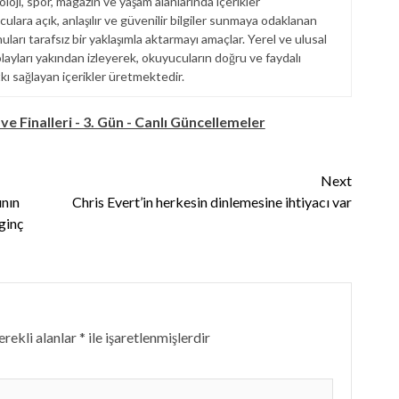
loji, spor, magazin ve yaşam alanlarında içerikler
ulara açık, anlaşılır ve güvenilir bilgiler sunmaya odaklanan
arı tarafsız bir yaklaşımla aktarmayı amaçlar. Yerel ve ulusal
ayları yakından izleyerek, okuyucuların doğru ve faydalı
tkı sağlayan içerikler üretmektedir.
ve Finalleri - 3. Gün - Canlı Güncellemeler
Next
ının
Chris Evert’in herkesin dinlemesine ihtiyacı var
ginç
rekli alanlar
*
ile işaretlenmişlerdir