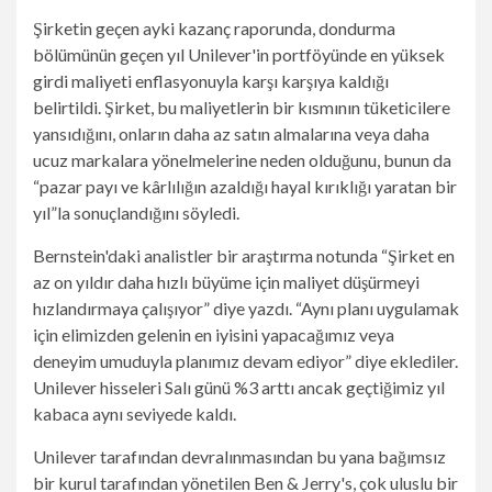
Şirketin geçen ayki kazanç raporunda, dondurma
bölümünün geçen yıl Unilever'in portföyünde en yüksek
girdi maliyeti enflasyonuyla karşı karşıya kaldığı
belirtildi. Şirket, bu maliyetlerin bir kısmının tüketicilere
yansıdığını, onların daha az satın almalarına veya daha
ucuz markalara yönelmelerine neden olduğunu, bunun da
“pazar payı ve kârlılığın azaldığı hayal kırıklığı yaratan bir
yıl”la sonuçlandığını söyledi.
Bernstein'daki analistler bir araştırma notunda “Şirket en
az on yıldır daha hızlı büyüme için maliyet düşürmeyi
hızlandırmaya çalışıyor” diye yazdı. “Aynı planı uygulamak
için elimizden gelenin en iyisini yapacağımız veya
deneyim umuduyla planımız devam ediyor” diye eklediler.
Unilever hisseleri Salı günü %3 arttı ancak geçtiğimiz yıl
kabaca aynı seviyede kaldı.
Unilever tarafından devralınmasından bu yana bağımsız
bir kurul tarafından yönetilen Ben & Jerry's, çok uluslu bir