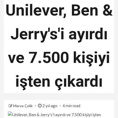
Unilever, Ben &
Jerry's'i ayırdı
ve 7.500 kişiyi
işten çıkardı
2 yıl ago
Merve Çelik
4 min read