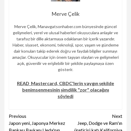
Merve Çelik
Merve Çelik, Manavgatsonhaber.com bünyesinde güncel
gelişmeleri, yerel ve ulusal haberleri okuyuculara anlaşılır ve
tarafsız bir dille aktarmaya odaklanan bir içerik yazarıdır.
Haber, siyaset, ekonomi, teknoloji, spor, yaşam ve gündeme
dair konuları takip ederek doğru ve faydalı bilgiler sunmayı
amaçlar. Okuyucular için önem taşıyan olayları ve gelişmeleri
açık, güvenilir ve erişilebilir bir şekilde paylaşmaya özen
gösterir.
READ
Mastercard, CBDC'lerin yaygın şekilde
benimsenmesinin şimdilik "zor" olacağını
söyledi
Continue
Previous
Next
Japon yeni, Japonya Merkez
Jeep, Dodge ve Ram'ın
Reading
Bankası Başkanı Ueda'nın
üreticisi katı Kaliforniya