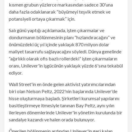
kısmen grubun yüzlerce markasından sadece 30'una
daha fazla odaklanarak “büyümeyi teşvik etmek ve
potansiyeli ortaya çıkarmak” için.
Salı günü yaptığı açıklamada, işten çıkarmalar ve
dondurmanın bölünmesinin planı “hızlandıracağını” ve
önümüzdeki üç yıl içinde yaklaşık 870 milyon dolar
maliyet tasarrufu sağlayacağını söyledi. Dünya genelinde
“ağırlıklı olarak ofis bazlı rollerdeki” işten çıkarmaların
oranı, Unilever'in işgücünün yaklaşık yüzde 6'sına tekabül
ediyor.
Wall Street'in en önde gelen aktivist yatırımcılarından
biri olan Nelson Peltz, 2022'nin başlarında Unilever'de
hisse oluşturmaya başladı. Şirketleri kurumsal yapılarını
basitleştirmeye itmesiyle tanınan Bay Peltz, aynı yılın
ilerleyen dönemlerinde Unilever'in yönetim kurulunda bir
sandalye kazandı ve halen orada bulunuyor.
Önerilen bölünmenin ardından Unilever'in geri kalan