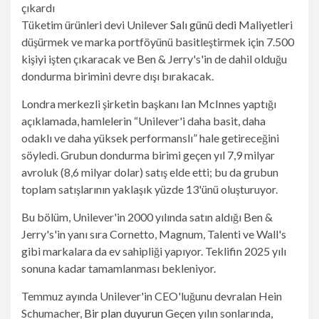
Tüketim ürünleri devi Unilever
Salı günü dedi
Maliyetleri
düşürmek ve marka portföyünü basitleştirmek için 7.500
kişiyi işten çıkaracak ve Ben & Jerry's'in de dahil olduğu
dondurma birimini devre dışı bırakacak.
Londra merkezli şirketin başkanı Ian McInnes yaptığı
açıklamada, hamlelerin “Unilever'i daha basit, daha
odaklı ve daha yüksek performanslı” hale getireceğini
söyledi. Grubun dondurma birimi geçen yıl 7,9 milyar
avroluk (8,6 milyar dolar) satış elde etti; bu da grubun
toplam satışlarının yaklaşık yüzde 13'ünü oluşturuyor.
Bu bölüm, Unilever'in 2000 yılında satın aldığı Ben &
Jerry's'in yanı sıra Cornetto, Magnum, Talenti ve Wall's
gibi markalara da ev sahipliği yapıyor. Teklifin 2025 yılı
sonuna kadar tamamlanması bekleniyor.
Temmuz ayında Unilever'in CEO'luğunu devralan Hein
Schumacher,
Bir plan duyurun
Geçen yılın sonlarında,