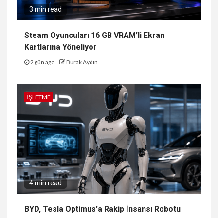
3 min read
Steam Oyuncuları 16 GB VRAM’li Ekran
Kartlarına Yöneliyor
2 gün ago
Burak Aydın
İŞLETME
4 min read
BYD, Tesla Optimus’a Rakip İnsansı Robotu