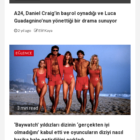
A24, Daniel Craig’in başrol oynadığı ve Luca
Guadagnino’nun yönettiği bir drama sunuyor
2 yıl ago
Elif Kaya
EĞLENCE
3 min read
‘Baywatch’ yıldızları dizinin ‘gerçekten iyi
olmadığını’ kabul etti ve oyuncuların diziyi nasıl
harika hale getirdiğini açıkladı