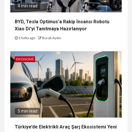
4 min read
BYD, Tesla Optimus’a Rakip İnsansı Robotu
Xiao Di’yi Tanıtmaya Hazırlanıyor
1 hafta ago
Burak Aydın
EKONOMI
5 min read
Türkiye’de Elektrikli Araç Şarj Ekosistemi Yeni