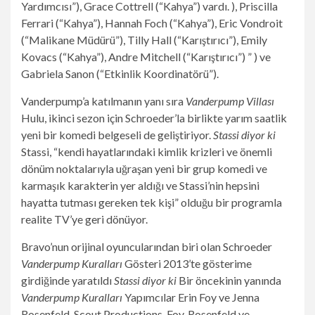
Yardımcısı”), Grace Cottrell (“Kahya”) vardı. ), Priscilla
Ferrari (“Kahya”), Hannah Foch (“Kahya”), Eric Vondroit
(“Malikane Müdürü”), Tilly Hall (“Karıştırıcı”), Emily
Kovacs (“Kahya”), Andre Mitchell (“Karıştırıcı”) ” ) ve
Gabriela Sanon (“Etkinlik Koordinatörü”).
Vanderpump’a katılmanın yanı sıra
Vanderpump Villası
Hulu, ikinci sezon için Schroeder’la birlikte yarım saatlik
yeni bir komedi belgeseli de geliştiriyor.
Stassi diyor ki
Stassi, “kendi hayatlarındaki kimlik krizleri ve önemli
dönüm noktalarıyla uğraşan yeni bir grup komedi ve
karmaşık karakterin yer aldığı ve Stassi’nin hepsini
hayatta tutması gereken tek kişi” olduğu bir programla
realite TV’ye geri dönüyor.
Bravo’nun orijinal oyuncularından biri olan Schroeder
Vanderpump Kuralları
Gösteri 2013’te gösterime
girdiğinde yaratıldı
Stassi diyor ki
Bir öncekinin yanında
Vanderpump Kuralları
Yapımcılar Erin Foy ve Jenna
Rosenfeld. Scout Productions, Foy, Rosenfeld ve