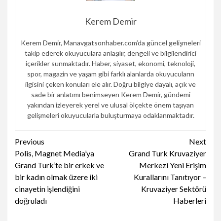
Kerem Demir
Kerem Demir, Manavgatsonhaber.com’da güncel gelişmeleri
takip ederek okuyuculara anlaşılır, dengeli ve bilgilendirici
içerikler sunmaktadır. Haber, siyaset, ekonomi, teknoloji,
spor, magazin ve yaşam gibi farklı alanlarda okuyucuların
ilgisini çeken konuları ele alır. Doğru bilgiye dayalı, açık ve
sade bir anlatımı benimseyen Kerem Demir, gündemi
yakından izleyerek yerel ve ulusal ölçekte önem taşıyan
gelişmeleri okuyucularla buluşturmaya odaklanmaktadır.
Continue
Previous
Next
Polis, Magnet Media’ya
Grand Turk Kruvaziyer
Reading
Grand Turk’te bir erkek ve
Merkezi Yeni Erişim
bir kadın olmak üzere iki
Kurallarını Tanıtıyor –
cinayetin işlendiğini
Kruvaziyer Sektörü
doğruladı
Haberleri