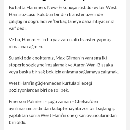
Bu hafta Hammers News’e konuşan üst düzey bir West
Ham sözcüsü, kulübün bir dizi transfer üzerinde
çalıştığını doğruladı ve ‘birkaç taneye daha ihtiyacımız
var’ dedi.
Ve bu, Hammers’ın bu yaz zaten altı transfer yapmış
olmasına rağmen.
Şu anki odak noktamız, Max Gilman’ın yanı sıra iki
stoperle sözleşme imzalamak ve Aaron Wan-Bissaka
veya başka bir sağ bek için anlaşma sağlamaya çalışmak.
West Ham’in güçlenmeden kurtulabileceği
pozisyonlardan biri de sol bek.
Emerson Palmieri – çoğu zaman – Chelsea’den
ayrılmasının ardından kulüpte hayata zor bir başlangıç ​​
yaptıktan sonra West Ham’ın öne çıkan oyuncularından
biri oldu.