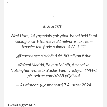
🔥🔥🔥ÖZEL:
West Ham, 24 yaşındaki çok yönlü kanat beki Ferdi
Kadıoğlu için F.Bahçe’ye 32 milyon £’luk resmi
transfer teklifinde bulundu.
#WHUFC
💰Fenerbahçe’nin değeri 45-50 milyon €’dur.
👓Real Madrid, Bayern Münih, Arsenal ve
Nottingham Forest kulüpleri Ferdi’yi istiyor.
#NFFC
pic.twitter.com/V6NLpQdK44
— As Marcatr (@asmarcatr)
7 Ağustos 2024
Tweete göz atın