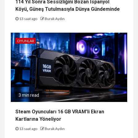
114 Yıl Sonra Sessizliğini Bozan İspanyol
Köyü, Güneş Tutulmasıyla Dünya Gündeminde
13 saat ago
Burak Aydın
OYUNLAR
3 min read
Steam Oyuncuları 16 GB VRAM’li Ekran
Kartlarına Yöneliyor
13 saat ago
Burak Aydın