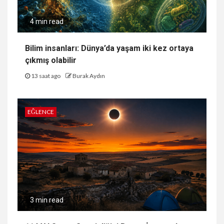
4 min read
Bilim insanları: Dünya’da yaşam iki kez ortaya
çıkmış olabilir
13 saat ago
Burak Aydın
EĞLENCE
3 min read