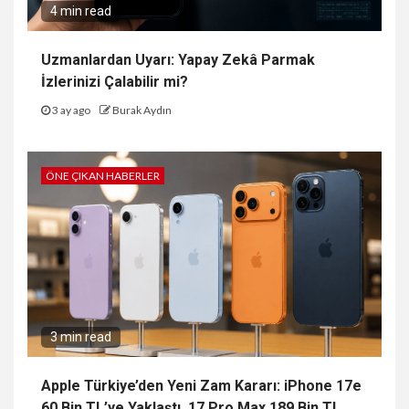
4 min read
Uzmanlardan Uyarı: Yapay Zekâ Parmak
İzlerinizi Çalabilir mi?
3 ay ago
Burak Aydın
ÖNE ÇIKAN HABERLER
3 min read
Apple Türkiye’den Yeni Zam Kararı: iPhone 17e
60 Bin TL’ye Yaklaştı, 17 Pro Max 189 Bin TL