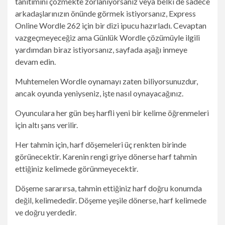
tanıtımını çözmekte zorlanıyorsanız veya belki de sadece
arkadaşlarınızın önünde görmek istiyorsanız, Express
Online Wordle 262 için bir dizi ipucu hazırladı. Cevaptan
vazgeçmeyeceğiz ama Günlük Wordle çözümüyle ilgili
yardımdan biraz istiyorsanız, sayfada aşağı inmeye
devam edin.
Muhtemelen Wordle oynamayı zaten biliyorsunuzdur,
ancak oyunda yeniyseniz, işte nasıl oynayacağınız.
Oyunculara her gün beş harfli yeni bir kelime öğrenmeleri
için altı şans verilir.
Her tahmin için, harf döşemeleri üç renkten birinde
görünecektir. Karenin rengi griye dönerse harf tahmin
ettiğiniz kelimede görünmeyecektir.
Döşeme sararırsa, tahmin ettiğiniz harf doğru konumda
değil, kelimededir. Döşeme yeşile dönerse, harf kelimede
ve doğru yerdedir.