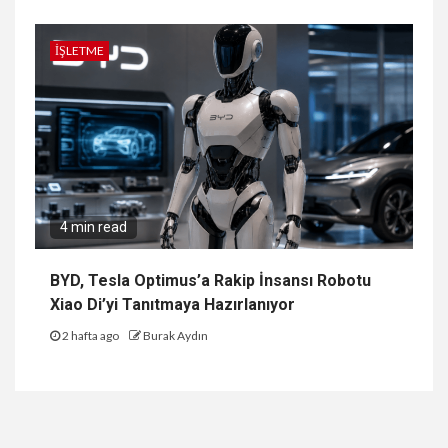
İŞLETME
4 min read
BYD, Tesla Optimus’a Rakip İnsansı Robotu
Xiao Di’yi Tanıtmaya Hazırlanıyor
2 hafta ago
Burak Aydın