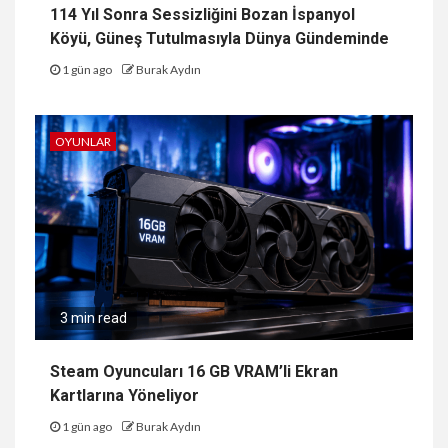
114 Yıl Sonra Sessizliğini Bozan İspanyol
Köyü, Güneş Tutulmasıyla Dünya Gündeminde
1 gün ago
Burak Aydın
OYUNLAR
3 min read
Steam Oyuncuları 16 GB VRAM’li Ekran
Kartlarına Yöneliyor
1 gün ago
Burak Aydın