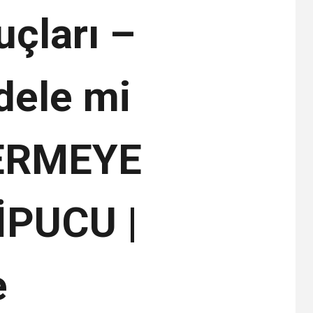
çları –
dele mi
VERMEYE
İPUCU |
e