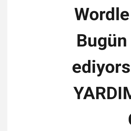
Wordle
Bugün 
ediyor
YARDIM