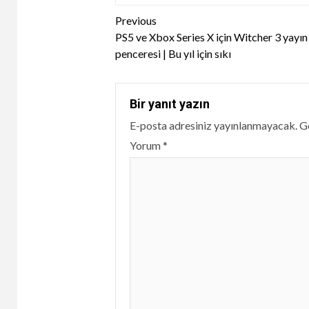
Continue
Previous
PS5 ve Xbox Series X için Witcher 3 yayın
Reading
penceresi | Bu yıl için sıkı
Bir yanıt yazın
E-posta adresiniz yayınlanmayacak.
Ge
Yorum
*