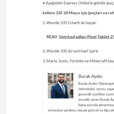
• Aşağıdaki Express Online’ın günlük ipuç
kelime 335
20 Mayıs için ipuçları ve r
1. Wordle 335 G harfi ile başlar.
READ
Yeni kod adları Pixel Tablet 
2. Wordle 335 iki sesli harf içerir.
3. Mario, Sonic, Fortnite ve Minecraft hay
Burak Aydın
Burak Aydın, Manavgats
teknolojiyi, sporu, yaş
güvenilir içerikler sunm
öncelik veren Burak Ayd
bakış açısıyla aktarma
etmesine yardımcı olacak güncel ve ilgi çek