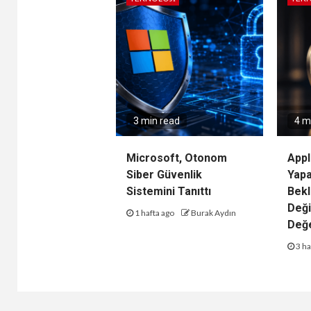
3 min read
4 m
Microsoft, Otonom
Appl
Siber Güvenlik
Yap
Sistemini Tanıttı
Bekl
Deği
1 hafta ago
Burak Aydın
Değe
3 ha