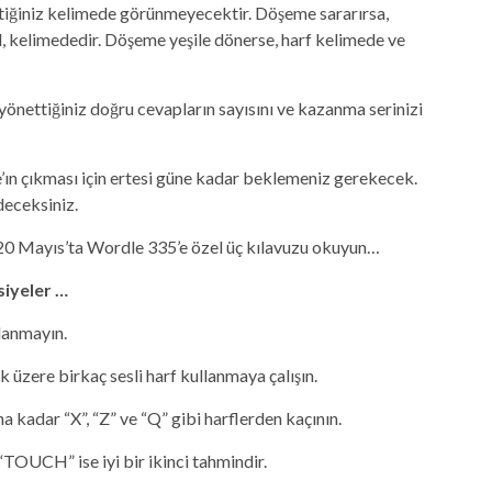
ttiğiniz kelimede görünmeyecektir. Döşeme sararırsa,
, kelimededir. Döşeme yeşile dönerse, harf kelimede ve
 yönettiğiniz doğru cevapların sayısını ve kazanma serinizi
ın çıkması için ertesi güne kadar beklemeniz gerekecek.
deceksiniz.
 20 Mayıs’ta Wordle 335’e özel üç kılavuzu okuyun…
siyeler …
llanmayın.
ak üzere birkaç sesli harf kullanmaya çalışın.
a kadar “X”, “Z” ve “Q” gibi harflerden kaçının.
 “TOUCH” ise iyi bir ikinci tahmindir.