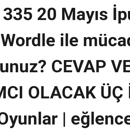
 335 20 Mayıs İpu
Wordle ile müca
sunuz? CEVAP 
CI OLACAK ÜÇ 
Oyunlar | eğlenc