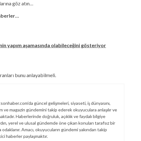
larına göz atın…
ehberler…
2'nin yapım aşamasında olabileceğini gösteriyor
ranları bunu anlayabilmeli.
onhaber.com’da güncel gelişmeleri, siyaseti, iş dünyasını,
am ve magazin gündemini takip ederek okuyuculara anlaşılır ve
aktadır. Haberlerinde doğruluk, açıklık ve faydalı bilgiye
ın, yerel ve ulusal gündemde öne çıkan konuları tarafsız bir
ya odaklanır. Amacı, okuyucuların gündemi yakından takip
ici haberler paylaşmaktır.