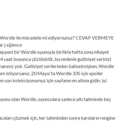
yepyeni bir Wordle oyunuyla birlikte hafta sonu nihayet
 saat boyunca çözülebilir, bu nedenle galibiyet serinizi
anınız yok. Galibiyet serilerinden bahsetmişken, Wordle
m istiyorsanız, 20 Mayıs’ta Wordle 335 için spoiler
n son koleksiyonumuz için sayfanın en altına gidin. iyi
oyunu olan Wordle, oyunculara sadece altı tahminde beş
aları çözmek için, her tahminden sonra karoların rengine