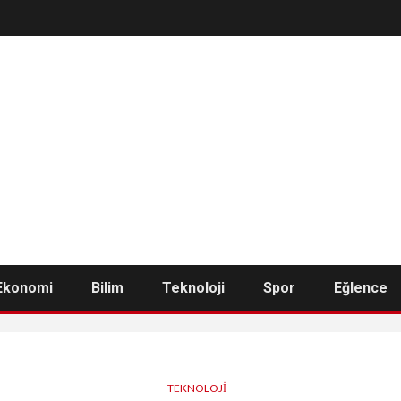
Ekonomi
Bilim
Teknoloji
Spor
Eğlence
TEKNOLOJI