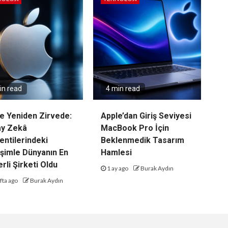
in read
4 min read
e Yeniden Zirvede:
Apple’dan Giriş Seviyesi
ay Zekâ
MacBook Pro İçin
entilerindeki
Beklenmedik Tasarım
şimle Dünyanın En
Hamlesi
rli Şirketi Oldu
1 ay ago
Burak Aydın
fta ago
Burak Aydın