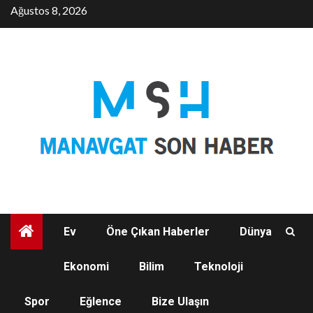
Skip
Ağustos 8, 2026
to
content
Ev
Öne Çıkan Haberler
Dünya
Ekonomi
Bilim
Teknoloji
TEKNOLOJI
Spor
Eğlence
Bize Ulaşın