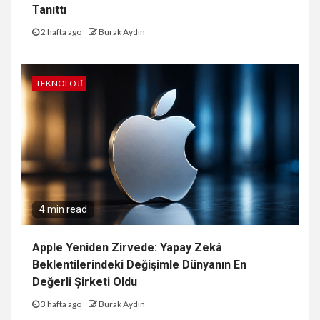
Tanıttı
2 hafta ago
Burak Aydın
TEKNOLOJI
4 min read
Apple Yeniden Zirvede: Yapay Zekâ
Beklentilerindeki Değişimle Dünyanın En
Değerli Şirketi Oldu
3 hafta ago
Burak Aydın