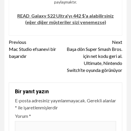
paylaşmaktır.
READ
Galaxy S22 Ultra'yı 442 $'a alabilirsiniz
(eğer diğer müşteriler sizi yenemezse)
Continue
Previous
Next
Mac Studio efsanevi bir
Başa dön Super Smash Bros.
Reading
başarıdır
için net kodu geri al.
Ultimate, Nintendo
Switch’te oyunda görünüyor
Bir yanıt yazın
E-posta adresiniz yayınlanmayacak.
Gerekli alanlar
*
ile işaretlenmişlerdir
Yorum
*