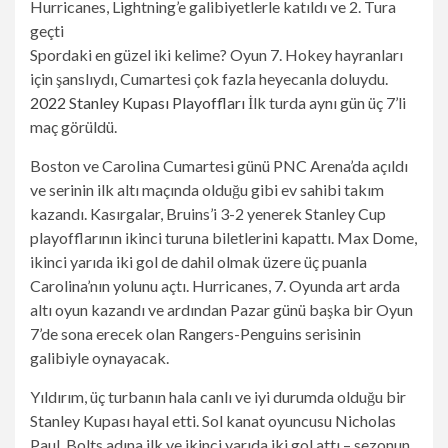
Spordaki en güzel iki kelime? Oyun 7. Hokey hayranları
için şanslıydı, Cumartesi çok fazla heyecanla doluydu.
2022 Stanley Kupası Playoffları
İlk turda aynı gün üç 7’li
maç görüldü.
Boston ve Carolina Cumartesi günü PNC Arena’da açıldı
ve serinin ilk altı maçında olduğu gibi ev sahibi takım
kazandı. Kasırgalar, Bruins’i 3-2 yenerek Stanley Cup
playofflarının ikinci turuna biletlerini kapattı. Max Dome,
ikinci yarıda iki gol de dahil olmak üzere üç puanla
Carolina’nın yolunu açtı. Hurricanes, 7. Oyunda art arda
altı oyun kazandı ve ardından Pazar günü başka bir Oyun
7’de sona erecek olan Rangers-Penguins serisinin
galibiyle oynayacak.
Yıldırım, üç turbanın hala canlı ve iyi durumda olduğu bir
Stanley Kupası hayal etti. Sol kanat oyuncusu Nicholas
Paul, Bolts adına ilk ve ikinci yarıda iki gol attı – sezonun