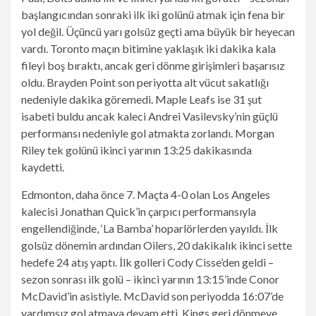
başlangıcından sonraki ilk iki golünü atmak için fena bir
yol değil. Üçüncü yarı golsüz geçti ama büyük bir heyecan
vardı. Toronto maçın bitimine yaklaşık iki dakika kala
fileyi boş bıraktı, ancak geri dönme girişimleri başarısız
oldu. Brayden Point son periyotta alt vücut sakatlığı
nedeniyle dakika göremedi. Maple Leafs ise 31 şut
isabeti buldu ancak kaleci Andrei Vasilevsky’nin güçlü
performansı nedeniyle gol atmakta zorlandı. Morgan
Riley tek golünü ikinci yarının 13:25 dakikasında
kaydetti.
Edmonton, daha önce 7. Maçta 4-0 olan Los Angeles
kalecisi Jonathan Quick’in çarpıcı performansıyla
engellendiğinde, ‘La Bamba’ hoparlörlerden yayıldı. İlk
golsüz dönemin ardından Oilers, 20 dakikalık ikinci sette
hedefe 24 atış yaptı. İlk golleri Cody Cisse’den geldi –
sezon sonrası ilk golü – ikinci yarının 13:15’inde Conor
McDavid’in asistiyle. McDavid son periyodda 16:07’de
yardımsız gol atmaya devam etti. Kings geri dönmeye