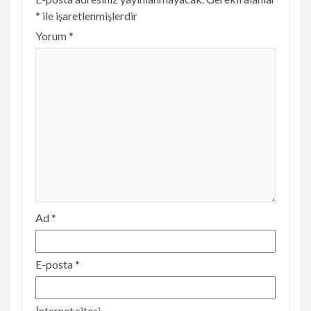
*
ile işaretlenmişlerdir
Yorum
*
Ad
*
E-posta
*
İnternet sitesi