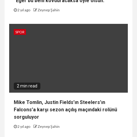
“Eğer bu beni kovduracaksa öyle olsun.”
2 yıl ago
Zeynep Şahin
SPOR
2 min read
Mike Tomlin, Justin Fields’ın Steelers’ın
Falcons’a karşı sezon açılış maçındaki rolünü
sorguluyor
2 yıl ago
Zeynep Şahin