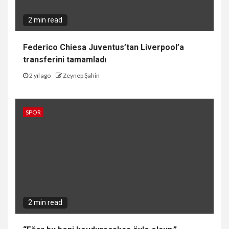
2 min read
Federico Chiesa Juventus’tan Liverpool’a
transferini tamamladı
2 yıl ago
Zeynep Şahin
SPOR
2 min read