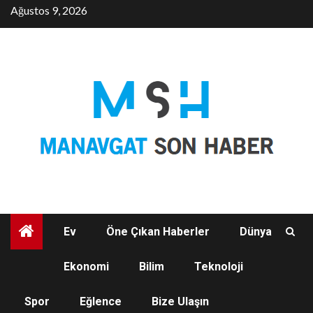
Skip
Ağustos 9, 2026
to
content
Ev
Öne Çıkan Haberler
Dünya
Ekonomi
Bilim
Teknoloji
SPOR
Spor
Eğlence
Bize Ulaşın