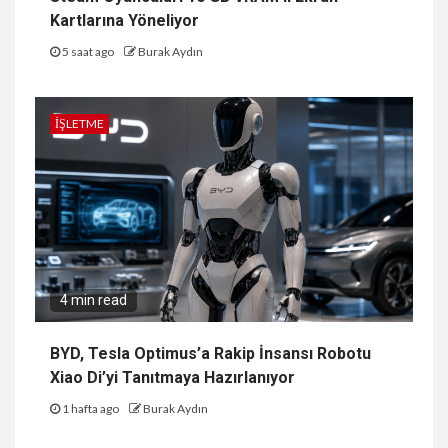
Kartlarına Yöneliyor
5 saat ago
Burak Aydın
İŞLETME
4 min read
BYD, Tesla Optimus’a Rakip İnsansı Robotu
Xiao Di’yi Tanıtmaya Hazırlanıyor
1 hafta ago
Burak Aydın