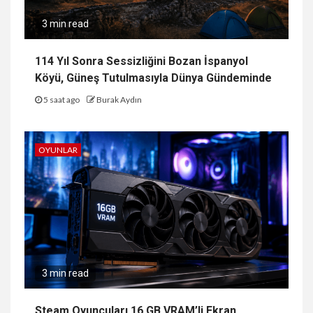
3 min read
114 Yıl Sonra Sessizliğini Bozan İspanyol
Köyü, Güneş Tutulmasıyla Dünya Gündeminde
5 saat ago
Burak Aydın
OYUNLAR
3 min read
Steam Oyuncuları 16 GB VRAM’li Ekran