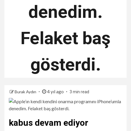
denedim.
Felaket baş
gösterdi.
4 yıl ago
Burak Aydın
3 min read
kabus devam ediyor