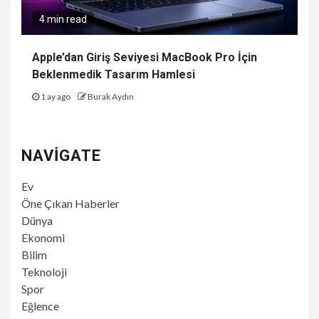
4 min read
Apple’dan Giriş Seviyesi MacBook Pro İçin
Beklenmedik Tasarım Hamlesi
1 ay ago
Burak Aydın
NAVIGATE
Ev
Öne Çıkan Haberler
Dünya
Ekonomi
Bilim
Teknoloji
Spor
Eğlence