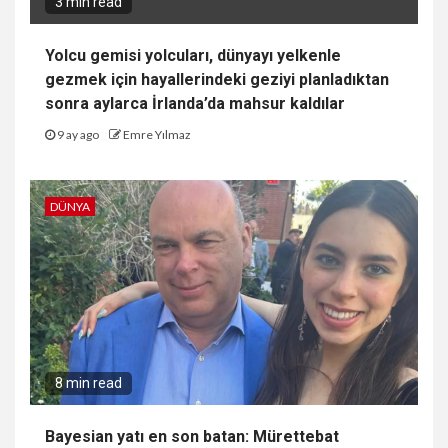
3 min read
Yolcu gemisi yolcuları, dünyayı yelkenle
gezmek için hayallerindeki geziyi planladıktan
sonra aylarca İrlanda’da mahsur kaldılar
9 ay ago
Emre Yılmaz
DÜNYA
8 min read
Bayesian yatı en son batan: Mürettebat