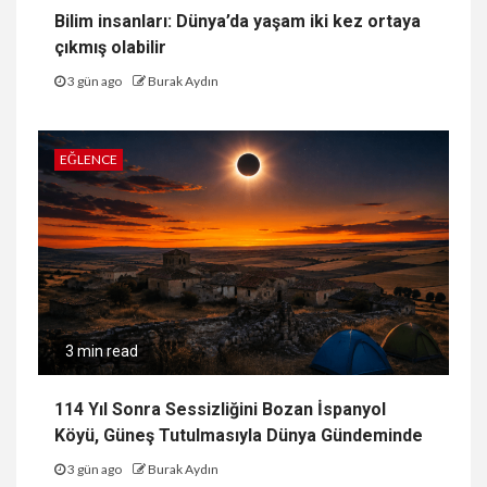
Bilim insanları: Dünya’da yaşam iki kez ortaya
çıkmış olabilir
3 gün ago
Burak Aydın
EĞLENCE
3 min read
114 Yıl Sonra Sessizliğini Bozan İspanyol
Köyü, Güneş Tutulmasıyla Dünya Gündeminde
3 gün ago
Burak Aydın