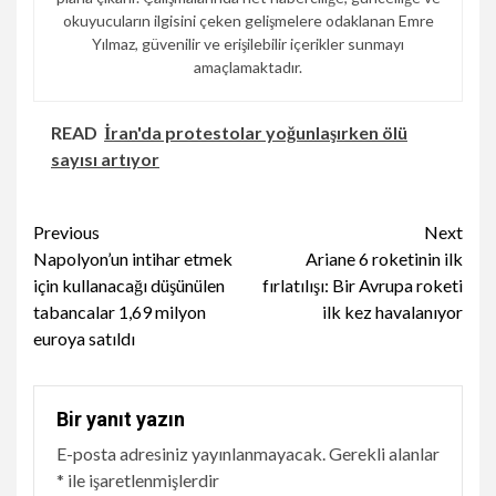
okuyucuların ilgisini çeken gelişmelere odaklanan Emre
Yılmaz, güvenilir ve erişilebilir içerikler sunmayı
amaçlamaktadır.
READ
İran'da protestolar yoğunlaşırken ölü
sayısı artıyor
Continue
Previous
Next
Napolyon’un intihar etmek
Ariane 6 roketinin ilk
Reading
için kullanacağı düşünülen
fırlatılışı: Bir Avrupa roketi
tabancalar 1,69 milyon
ilk kez havalanıyor
euroya satıldı
Bir yanıt yazın
E-posta adresiniz yayınlanmayacak.
Gerekli alanlar
*
ile işaretlenmişlerdir