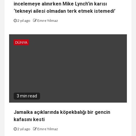
incelemeye alınırken Mike Lynch’in karısı
‘tekneyi ailesi olmadan terk etmek istemedi’
2 yıl ago
Emre Yılmaz
DÜNYA
3 min read
Jamaika açıklarında köpekbalığı bir gencin
kafasını kesti
2 yıl ago
Emre Yılmaz