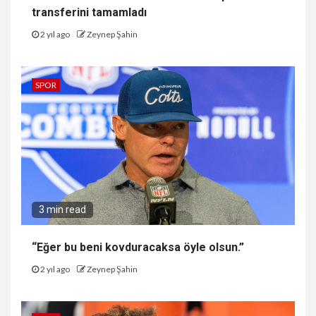
transferini tamamladı
2 yıl ago
Zeynep Şahin
SPOR
3 min read
“Eğer bu beni kovduracaksa öyle olsun.”
2 yıl ago
Zeynep Şahin