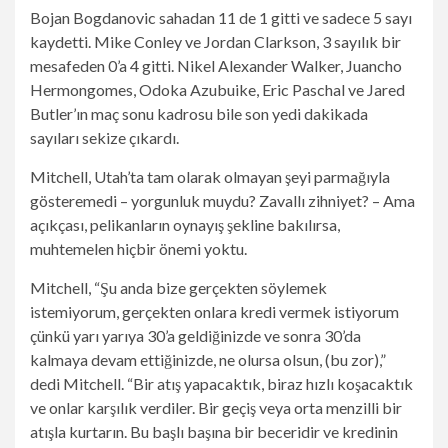
Bojan Bogdanovic sahadan 11 de 1 gitti ve sadece 5 sayı
kaydetti. Mike Conley ve Jordan Clarkson, 3 sayılık bir
mesafeden 0’a 4 gitti. Nikel Alexander Walker, Juancho
Hermongomes, Odoka Azubuike, Eric Paschal ve Jared
Butler’ın maç sonu kadrosu bile son yedi dakikada
sayıları sekize çıkardı.
Mitchell, Utah’ta tam olarak olmayan şeyi parmağıyla
gösteremedi – yorgunluk muydu? Zavallı zihniyet? – Ama
açıkçası, pelikanların oynayış şekline bakılırsa,
muhtemelen hiçbir önemi yoktu.
Mitchell, “Şu anda bize gerçekten söylemek
istemiyorum, gerçekten onlara kredi vermek istiyorum
çünkü yarı yarıya 30’a geldiğinizde ve sonra 30’da
kalmaya devam ettiğinizde, ne olursa olsun, (bu zor),”
dedi Mitchell. “Bir atış yapacaktık, biraz hızlı koşacaktık
ve onlar karşılık verdiler. Bir geçiş veya orta menzilli bir
atışla kurtarın. Bu başlı başına bir beceridir ve kredinin