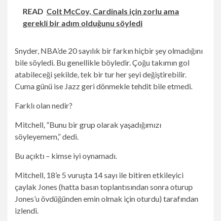
READ
Colt McCoy, Cardinals için zorlu ama
gerekli bir adım olduğunu söyledi
Snyder, NBA’de 20 sayılık bir farkın hiçbir şey olmadığını
bile söyledi. Bu genellikle böyledir. Çoğu takımın gol
atabileceği şekilde, tek bir tur her şeyi değiştirebilir.
Cuma günü ise Jazz geri dönmekle tehdit bile etmedi.
Farklı olan nedir?
Mitchell, “Bunu bir grup olarak yaşadığımızı
söyleyemem,” dedi.
Bu açıktı – kimse iyi oynamadı.
Mitchell, 18’e 5 vuruşta 14 sayı ile bitiren etkileyici
çaylak Jones (hatta basın toplantısından sonra oturup
Jones’u övdüğünden emin olmak için oturdu) tarafından
izlendi.