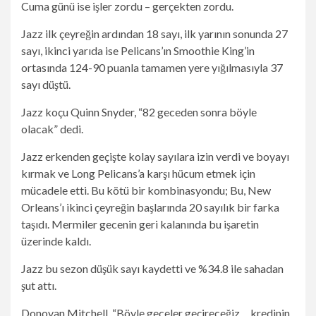
Cuma günü ise işler zordu – gerçekten zordu.
Jazz ilk çeyreğin ardından 18 sayı, ilk yarının sonunda 27
sayı, ikinci yarıda ise Pelicans’ın Smoothie King’in
ortasında 124-90 puanla tamamen yere yığılmasıyla 37
sayı düştü.
Jazz koçu Quinn Snyder, “82 geceden sonra böyle
olacak” dedi.
Jazz erkenden geçişte kolay sayılara izin verdi ve boyayı
kırmak ve Long Pelicans’a karşı hücum etmek için
mücadele etti. Bu kötü bir kombinasyondu; Bu, New
Orleans’ı ikinci çeyreğin başlarında 20 sayılık bir farka
taşıdı. Mermiler gecenin geri kalanında bu işaretin
üzerinde kaldı.
Jazz bu sezon düşük sayı kaydetti ve %34.8 ile sahadan
şut attı.
Donovan Mitchell, “Böyle geceler geçireceğiz… kredinin