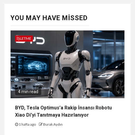
YOU MAY HAVE MISSED
İŞLETME
4 min read
BYD, Tesla Optimus’a Rakip İnsansı Robotu
Xiao Di’yi Tanıtmaya Hazırlanıyor
1 hafta ago
Burak Aydın