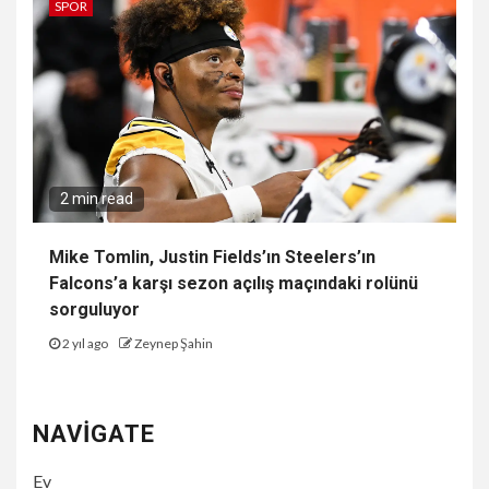
SPOR
2 min read
Mike Tomlin, Justin Fields’ın Steelers’ın
Falcons’a karşı sezon açılış maçındaki rolünü
sorguluyor
2 yıl ago
Zeynep Şahin
NAVIGATE
Ev