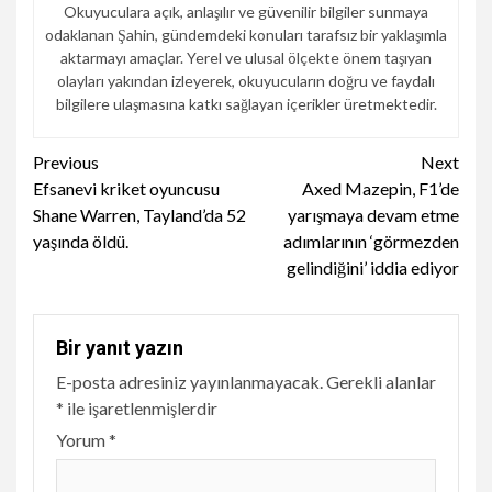
Okuyuculara açık, anlaşılır ve güvenilir bilgiler sunmaya
odaklanan Şahin, gündemdeki konuları tarafsız bir yaklaşımla
aktarmayı amaçlar. Yerel ve ulusal ölçekte önem taşıyan
olayları yakından izleyerek, okuyucuların doğru ve faydalı
bilgilere ulaşmasına katkı sağlayan içerikler üretmektedir.
Continue
Previous
Next
Efsanevi kriket oyuncusu
Axed Mazepin, F1’de
Reading
Shane Warren, Tayland’da 52
yarışmaya devam etme
yaşında öldü.
adımlarının ‘görmezden
gelindiğini’ iddia ediyor
Bir yanıt yazın
E-posta adresiniz yayınlanmayacak.
Gerekli alanlar
*
ile işaretlenmişlerdir
Yorum
*