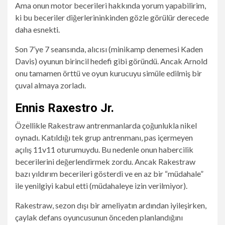
Ama onun motor becerileri hakkında yorum yapabilirim,
ki bu beceriler diğerlerininkinden gözle görülür derecede
daha esnekti.
Son 7’ye 7 seansında, alıcısı (minikamp denemesi Kaden
Davis) oyunun birincil hedefi gibi göründü. Ancak Arnold
onu tamamen örttü ve oyun kurucuyu simüle edilmiş bir
çuval almaya zorladı.
Ennis Raxestro Jr.
Özellikle Rakestraw antrenmanlarda çoğunlukla nikel
oynadı. Katıldığı tek grup antrenmanı, pas içermeyen
açılış 11v11 oturumuydu. Bu nedenle onun habercilik
becerilerini değerlendirmek zordu. Ancak Rakestraw
bazı yıldırım becerileri gösterdi ve en az bir “müdahale”
ile yenilgiyi kabul etti (müdahaleye izin verilmiyor).
Rakestraw, sezon dışı bir ameliyatın ardından iyileşirken,
çaylak defans oyuncusunun önceden planlandığını