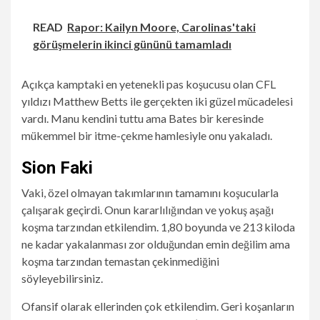
READ
Rapor: Kailyn Moore, Carolinas'taki
görüşmelerin ikinci gününü tamamladı
Açıkça kamptaki en yetenekli pas koşucusu olan CFL
yıldızı Matthew Betts ile gerçekten iki güzel mücadelesi
vardı. Manu kendini tuttu ama Bates bir keresinde
mükemmel bir itme-çekme hamlesiyle onu yakaladı.
Sion Faki
Vaki, özel olmayan takımlarının tamamını koşucularla
çalışarak geçirdi. Onun kararlılığından ve yokuş aşağı
koşma tarzından etkilendim. 1,80 boyunda ve 213 kiloda
ne kadar yakalanması zor olduğundan emin değilim ama
koşma tarzından temastan çekinmediğini
söyleyebilirsiniz.
Ofansif olarak ellerinden çok etkilendim. Geri koşanların