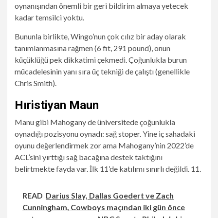
oynanışından önemli bir geri bildirim almaya yetecek
kadar temsilci yoktu.
Bununla birlikte, Wingo’nun çok cılız bir aday olarak
tanımlanmasına rağmen (6 fit, 291 pound), onun
küçüklüğü pek dikkatimi çekmedi. Çoğunlukla burun
mücadelesinin yanı sıra üç tekniği de çalıştı (genellikle
Chris Smith).
Hıristiyan Maun
Manu gibi Mahogany de üniversitede çoğunlukla
oynadığı pozisyonu oynadı: sağ stoper. Yine iç sahadaki
oyunu değerlendirmek zor ama Mahogany’nin 2022’de
ACL’sini yırttığı sağ bacağına destek taktığını
belirtmekte fayda var. İlk 11’de katılımı sınırlı değildi. 11.
READ
Darius Slay, Dallas Goedert ve Zach
Cunningham, Cowboys maçından iki gün önce