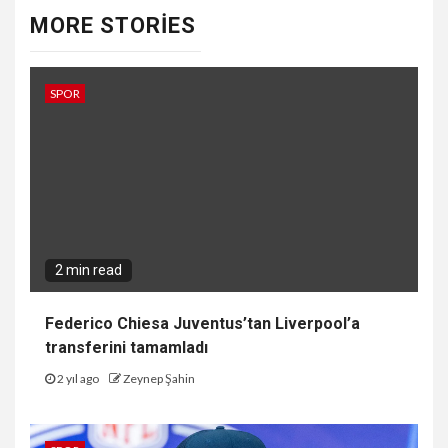
MORE STORIES
SPOR
2 min read
Federico Chiesa Juventus’tan Liverpool’a
transferini tamamladı
2 yıl ago
Zeynep Şahin