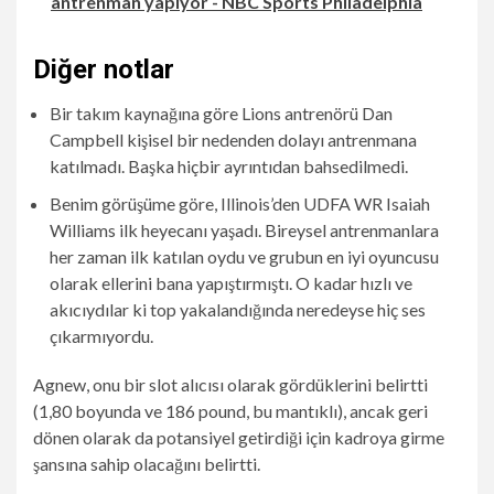
antrenman yapıyor - NBC Sports Philadelphia
Diğer notlar
Bir takım kaynağına göre Lions antrenörü Dan
Campbell kişisel bir nedenden dolayı antrenmana
katılmadı. Başka hiçbir ayrıntıdan bahsedilmedi.
Benim görüşüme göre, Illinois’den UDFA WR Isaiah
Williams ilk heyecanı yaşadı. Bireysel antrenmanlara
her zaman ilk katılan oydu ve grubun en iyi oyuncusu
olarak ellerini bana yapıştırmıştı. O kadar hızlı ve
akıcıydılar ki top yakalandığında neredeyse hiç ses
çıkarmıyordu.
Agnew, onu bir slot alıcısı olarak gördüklerini belirtti
(1,80 boyunda ve 186 pound, bu mantıklı), ancak geri
dönen olarak da potansiyel getirdiği için kadroya girme
şansına sahip olacağını belirtti.