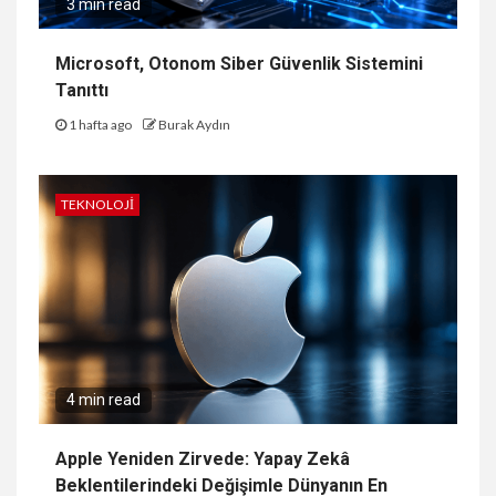
3 min read
Microsoft, Otonom Siber Güvenlik Sistemini
Tanıttı
1 hafta ago
Burak Aydın
TEKNOLOJI
4 min read
Apple Yeniden Zirvede: Yapay Zekâ
Beklentilerindeki Değişimle Dünyanın En