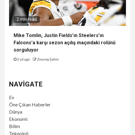
2 min read
Mike Tomlin, Justin Fields’ın Steelers’ın
Falcons’a karşı sezon açılış maçındaki rolünü
sorguluyor
2 yıl ago
Zeynep Şahin
NAVIGATE
Ev
Öne Çıkan Haberler
Dünya
Ekonomi
Bilim
Teknoloji