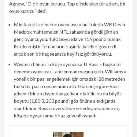
Agnew, “O bir oyun kurucu. Top elinde olan bir adam, bir
oyun kurucu” dedi.
Minikampta deneme oyuncusu olan Toledo WR Devin
Maddox muhtemelen NFL sahasında gördüğüm en
genç oyuncuydu. 1,80 boyunda ve 159 pound olarak
listelenmiştir. İdmanların başında iyi eller gösterdi
ancak son birkaç seansta keyifsiz görünüyordu.
Western Illinois’in köşe oyuncusu JJ Ross – başka bir
deneme oyuncusu – antrenman maçına çıktı. Williams’a
yönelik bir pası engellemek için ortadaki 20 metreden
fazla bir pasın önüne adım attı. Görünüşe göre Ross
güvenli bir pozisyondan geliyor olabilir, bu da büyük
boyutu (1,80 3, 203 pound) göz önüne alındığında
mantıklıdır. Ross üniversitede neredeyse sadece dış
köşede oynadı ama biraz güvenli oynadı.