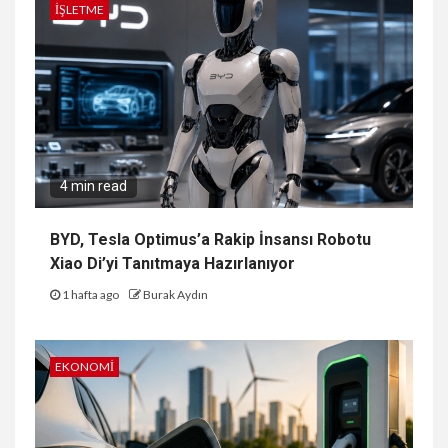
İŞLETME
4 min read
BYD, Tesla Optimus’a Rakip İnsansı Robotu
Xiao Di’yi Tanıtmaya Hazırlanıyor
1 hafta ago
Burak Aydın
EKONOMI