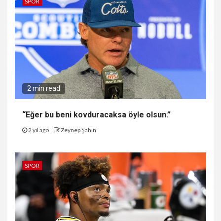
SPOR
2 min read
“Eğer bu beni kovduracaksa öyle olsun.”
2 yıl ago
Zeynep Şahin
SPOR