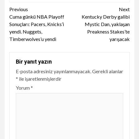
Continue
Previous
Next
Cuma günkü NBA Playoff
Kentucky Derby galibi
Reading
Sonuçları: Pacers, Knicks’i
Mystic Dan, yaklaşan
yendi. Nuggets,
Preakness Stakes’te
Timberwolves’u yendi
yarışacak
Bir yanıt yazın
E-posta adresiniz yayınlanmayacak.
Gerekli alanlar
*
ile işaretlenmişlerdir
Yorum
*