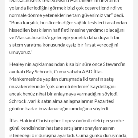
Massachusetts’teki Steward Hastanelerini devralma
yolunda ilerlediğini görmek bizi çok cesaretlendirdi ve
normale dönme yeteneklerine tam güvenimiz var” dedi.
“Buna karşılık, bu sürecin diğer sağlık tesisleri tarafından
hissedilen baskıların hafifletilmesine yardımcı olacağını
ve Massachusetts’e geleceğe yönelik daha duyarlı bir
sistem yaratma konusunda eşsiz bir fırsat vereceğini
umuyoruz.”
Healey’nin açıklamasından kısa bir süre önce Steward’ın
avukatı Ray Schrock, Cuma sabahı ABD İflas
Mahkemesinde yapılan duruşmada iki tarafın satış
müzakerelerinde “çok önemli ilerleme” kaydettiğini
ancak henüz nihai bir anlaşmaya varmadığını söyledi.
Schrock, varlık satın alma anlaşmalarının Pazartesi
gününe kadar imzalanacağını umduğunu söyledi.
İflas Hakimi Christopher Lopez önümüzdeki perşembe
günü kendisinden hastane satışlarını onaylamasının
isteneceği bir duruşma ayarladı. Cuma günkü duruşmada,