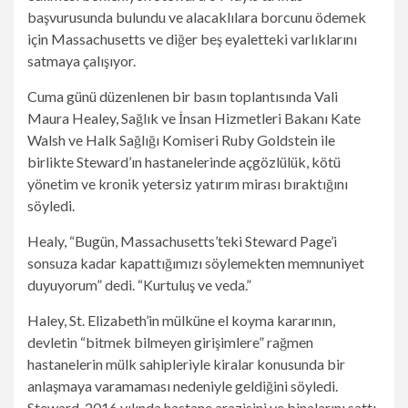
başvurusunda bulundu ve alacaklılara borcunu ödemek
için Massachusetts ve diğer beş eyaletteki varlıklarını
satmaya çalışıyor.
Cuma günü düzenlenen bir basın toplantısında Vali
Maura Healey, Sağlık ve İnsan Hizmetleri Bakanı Kate
Walsh ve Halk Sağlığı Komiseri Ruby Goldstein ile
birlikte Steward’ın hastanelerinde açgözlülük, kötü
yönetim ve kronik yetersiz yatırım mirası bıraktığını
söyledi.
Healy, “Bugün, Massachusetts’teki Steward Page’i
sonsuza kadar kapattığımızı söylemekten memnuniyet
duyuyorum” dedi. “Kurtuluş ve veda.”
Haley, St. Elizabeth’in mülküne el koyma kararının,
devletin “bitmek bilmeyen girişimlere” rağmen
hastanelerin mülk sahipleriyle kiralar konusunda bir
anlaşmaya varamaması nedeniyle geldiğini söyledi.
Steward, 2016 yılında hastane arazisini ve binalarını sattı