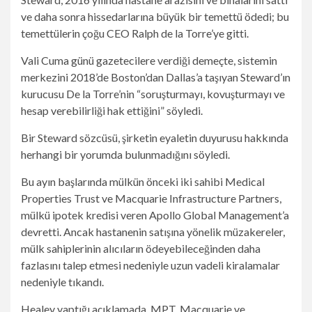
ve daha sonra hissedarlarına büyük bir temettü ödedi; bu
temettülerin çoğu CEO Ralph de la Torre’ye gitti.
Vali Cuma günü gazetecilere verdiği demeçte, sistemin
merkezini 2018’de Boston’dan Dallas’a taşıyan Steward’ın
kurucusu De la Torre’nin “soruşturmayı, kovuşturmayı ve
hesap verebilirliği hak ettiğini” söyledi.
Bir Steward sözcüsü, şirketin eyaletin duyurusu hakkında
herhangi bir yorumda bulunmadığını söyledi.
Bu ayın başlarında mülkün önceki iki sahibi Medical
Properties Trust ve Macquarie Infrastructure Partners,
mülkü ipotek kredisi veren Apollo Global Management’a
devretti. Ancak hastanenin satışına yönelik müzakereler,
mülk sahiplerinin alıcıların ödeyebileceğinden daha
fazlasını talep etmesi nedeniyle uzun vadeli kiralamalar
nedeniyle tıkandı.
Healey yaptığı açıklamada, MPT, Macquarie ve