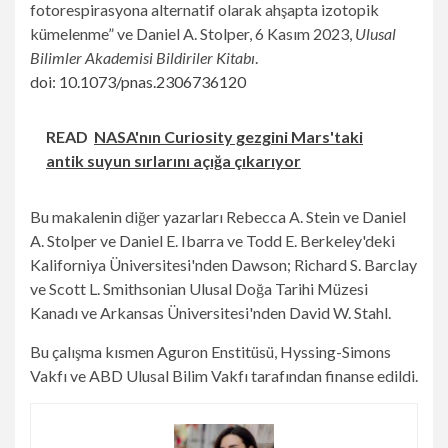
fotorespirasyona alternatif olarak ahşapta izotopik
kümelenme” ve Daniel A. Stolper, 6 Kasım 2023,
Ulusal
Bilimler Akademisi Bildiriler Kitabı
.
doi: 10.1073/pnas.2306736120
READ
NASA'nın Curiosity gezgini Mars'taki
antik suyun sırlarını açığa çıkarıyor
Bu makalenin diğer yazarları Rebecca A. Stein ve Daniel
A. Stolper ve Daniel E. Ibarra ve Todd E. Berkeley'deki
Kaliforniya Üniversitesi'nden Dawson; Richard S. Barclay
ve Scott L. Smithsonian Ulusal Doğa Tarihi Müzesi
Kanadı ve Arkansas Üniversitesi'nden David W. Stahl.
Bu çalışma kısmen Aguron Enstitüsü, Hyssing-Simons
Vakfı ve ABD Ulusal Bilim Vakfı tarafından finanse edildi.