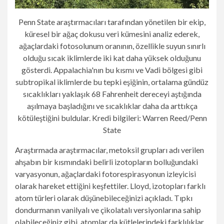
Penn State araştırmacıları tarafından yönetilen bir ekip,
küresel bir ağaç dokusu veri kümesini analiz ederek,
ağaçlardaki fotosolunum oranının, özellikle suyun sınırlı
olduğu sıcak iklimlerde iki kat daha yüksek olduğunu
gösterdi. Appalachia'nın bu kısmı ve Vadi bölgesi gibi
subtropikal iklimlerde bu tepki eşiğinin, ortalama gündüz
sıcaklıkları yaklaşık 68 Fahrenheit dereceyi aştığında
aşılmaya başladığını ve sıcaklıklar daha da arttıkça
kötüleştiğini buldular. Kredi bilgileri: Warren Reed/Penn
State
Araştırmada araştırmacılar, metoksil grupları adı verilen
ahşabın bir kısmındaki belirli izotopların bolluğundaki
varyasyonun, ağaçlardaki fotorespirasyonun izleyicisi
olarak hareket ettiğini keşfettiler. Lloyd, izotopları farklı
atom türleri olarak düşünebileceğinizi açıkladı. Tıpkı
dondurmanın vanilyalı ve çikolatalı versiyonlarına sahip
olabileceğiniz gibi, atomlar da kütlelerindeki farklılıklar