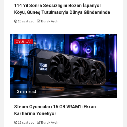
114 Yıl Sonra Sessizliğini Bozan İspanyol
Köyü, Güneş Tutulmasıyla Dünya Gündeminde
13 saat ago
Burak Aydın
OYUNLAR
3 min read
Steam Oyuncuları 16 GB VRAM’li Ekran
Kartlarına Yöneliyor
13 saat ago
Burak Aydın