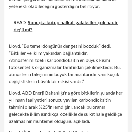
yetenekli olabileceğini gösterdiğini belirtiyor.
READ
Sonuçta kutup halkalı galaksiler çok nadir
değil mi?
Lloyd, “Bu temel döngünün dengesini bozduk” dedi.
“Bitkiler ve iklim yakından bağlantılıdır.
Atmosferimizdeki karbondioksitin en büyük kısmı
fotosentetik organizmalar tarafından çekilmektedir. Bu,
atmosferin bileşiminin büyük bir anahtarıdır, yani küçük
değişikliklerin büyük bir etkisi vardır.”
Lloyd, ABD Enerji Bakanlığı'na göre bitkilerin şu anda her
yıl insan faaliyetleri sonucu yayılan karbondioksitin
tahmini olarak %25'ini emdiğini, ancak bu oranın
gelecekte iklim ısındıkça, özellikle de su kıt hale geldikçe
azalmasının muhtemel olduğunu açıkladı.