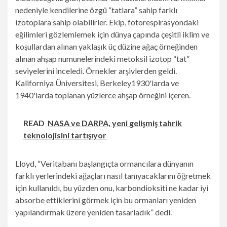
nedeniyle kendilerine özgü “tatlara” sahip farklı
izotoplara sahip olabilirler. Ekip, fotorespirasyondaki
eğilimleri gözlemlemek için dünya çapında çeşitli iklim ve
koşullardan alınan yaklaşık üç düzine ağaç örneğinden
alınan ahşap numunelerindeki metoksil izotop “tat”
seviyelerini inceledi. Örnekler arşivlerden geldi.
Kaliforniya Üniversitesi, Berkeley
1930'larda ve
1940'larda toplanan yüzlerce ahşap örneğini içeren.
READ
NASA ve DARPA, yeni gelişmiş tahrik
teknolojisini tartışıyor
Lloyd, “Veritabanı başlangıçta ormancılara dünyanın
farklı yerlerindeki ağaçları nasıl tanıyacaklarını öğretmek
için kullanıldı, bu yüzden onu, karbondioksiti ne kadar iyi
absorbe ettiklerini görmek için bu ormanları yeniden
yapılandırmak üzere yeniden tasarladık” dedi.