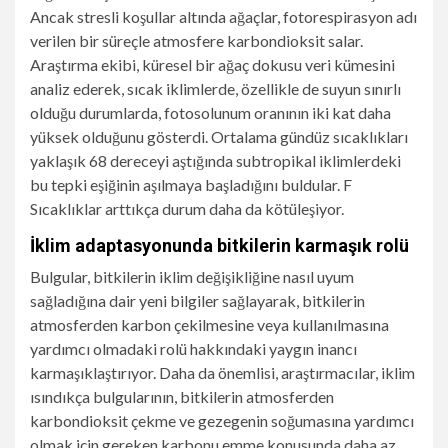
Ancak stresli koşullar altında ağaçlar, fotorespirasyon adı
verilen bir süreçle atmosfere karbondioksit salar.
Araştırma ekibi, küresel bir ağaç dokusu veri kümesini
analiz ederek, sıcak iklimlerde, özellikle de suyun sınırlı
olduğu durumlarda, fotosolunum oranının iki kat daha
yüksek olduğunu gösterdi. Ortalama gündüz sıcaklıkları
yaklaşık 68 dereceyi aştığında subtropikal iklimlerdeki
bu tepki eşiğinin aşılmaya başladığını buldular.
F
Sıcaklıklar arttıkça durum daha da kötüleşiyor.
İklim adaptasyonunda bitkilerin karmaşık rolü
Bulgular, bitkilerin iklim değişikliğine nasıl uyum
sağladığına dair yeni bilgiler sağlayarak, bitkilerin
atmosferden karbon çekilmesine veya kullanılmasına
yardımcı olmadaki rolü hakkındaki yaygın inancı
karmaşıklaştırıyor. Daha da önemlisi, araştırmacılar, iklim
ısındıkça bulgularının, bitkilerin atmosferden
karbondioksit çekme ve gezegenin soğumasına yardımcı
olmak için gereken karbonu emme konusunda daha az