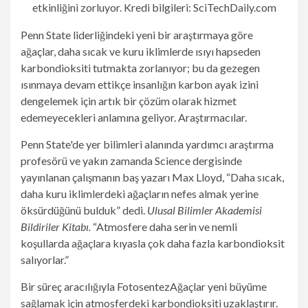
etkinliğini zorluyor. Kredi bilgileri: SciTechDaily.com
Penn State liderliğindeki yeni bir araştırmaya göre
ağaçlar, daha sıcak ve kuru iklimlerde ısıyı hapseden
karbondioksiti tutmakta zorlanıyor; bu da gezegen
ısınmaya devam ettikçe insanlığın karbon ayak izini
dengelemek için artık bir çözüm olarak hizmet
edemeyecekleri anlamına geliyor. Araştırmacılar.
Penn State'de yer bilimleri alanında yardımcı araştırma
profesörü ve yakın zamanda Science dergisinde
yayınlanan çalışmanın baş yazarı Max Lloyd, “Daha sıcak,
daha kuru iklimlerdeki ağaçların nefes almak yerine
öksürdüğünü bulduk” dedi.
Ulusal Bilimler Akademisi
Bildiriler Kitabı.
“Atmosfere daha serin ve nemli
koşullarda ağaçlara kıyasla çok daha fazla karbondioksit
salıyorlar.”
Bir süreç aracılığıyla
Fotosentez
Ağaçlar yeni büyüme
sağlamak için atmosferdeki karbondioksiti uzaklaştırır.