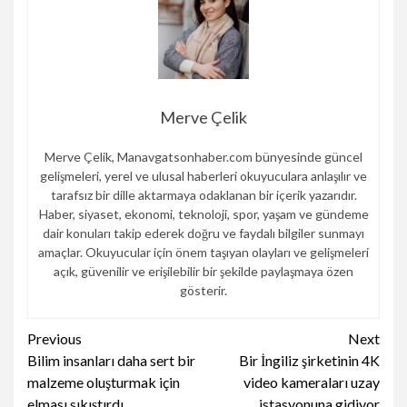
Merve Çelik
Merve Çelik, Manavgatsonhaber.com bünyesinde güncel
gelişmeleri, yerel ve ulusal haberleri okuyuculara anlaşılır ve
tarafsız bir dille aktarmaya odaklanan bir içerik yazarıdır.
Haber, siyaset, ekonomi, teknoloji, spor, yaşam ve gündeme
dair konuları takip ederek doğru ve faydalı bilgiler sunmayı
amaçlar. Okuyucular için önem taşıyan olayları ve gelişmeleri
açık, güvenilir ve erişilebilir bir şekilde paylaşmaya özen
gösterir.
Continue
Previous
Next
Bilim insanları daha sert bir
Bir İngiliz şirketinin 4K
Reading
malzeme oluşturmak için
video kameraları uzay
elması sıkıştırdı
istasyonuna gidiyor