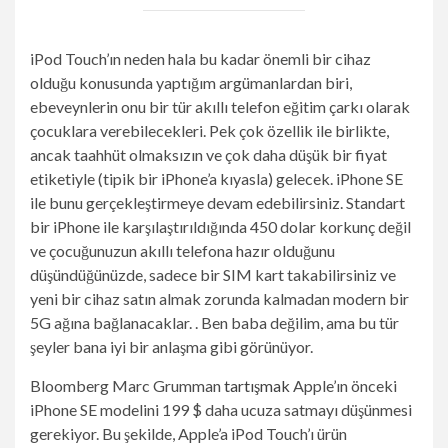
iPod Touch’ın neden hala bu kadar önemli bir cihaz
olduğu konusunda yaptığım argümanlardan biri,
ebeveynlerin onu bir tür akıllı telefon eğitim çarkı olarak
çocuklara verebilecekleri. Pek çok özellik ile birlikte,
ancak taahhüt olmaksızın ve çok daha düşük bir fiyat
etiketiyle (tipik bir iPhone’a kıyasla) gelecek. iPhone SE
ile bunu gerçekleştirmeye devam edebilirsiniz. Standart
bir iPhone ile karşılaştırıldığında 450 dolar korkunç değil
ve çocuğunuzun akıllı telefona hazır olduğunu
düşündüğünüzde, sadece bir SIM kart takabilirsiniz ve
yeni bir cihaz satın almak zorunda kalmadan modern bir
5G ağına bağlanacaklar. . Ben baba değilim, ama bu tür
şeyler bana iyi bir anlaşma gibi görünüyor.
Bloomberg Marc Grumman
tartışmak
Apple’ın önceki
iPhone SE modelini 199 $ daha ucuza satmayı düşünmesi
gerekiyor. Bu şekilde, Apple’a iPod Touch’ı ürün