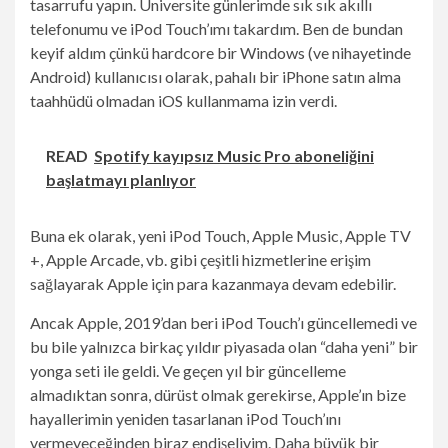
tasarrufu yapın. Üniversite günlerimde sık sık akıllı
telefonumu ve iPod Touch’ımı takardım. Ben de bundan
keyif aldım çünkü hardcore bir Windows (ve nihayetinde
Android) kullanıcısı olarak, pahalı bir iPhone satın alma
taahhüdü olmadan iOS kullanmama izin verdi.
READ
Spotify kayıpsız Music Pro aboneliğini
başlatmayı planlıyor
Buna ek olarak, yeni iPod Touch, Apple Music, Apple TV
+, Apple Arcade, vb. gibi çeşitli hizmetlerine erişim
sağlayarak Apple için para kazanmaya devam edebilir.
Ancak Apple, 2019’dan beri iPod Touch’ı güncellemedi ve
bu bile yalnızca birkaç yıldır piyasada olan “daha yeni” bir
yonga seti ile geldi. Ve geçen yıl bir güncelleme
almadıktan sonra, dürüst olmak gerekirse, Apple’ın bize
hayallerimin yeniden tasarlanan iPod Touch’ını
vermeyeceğinden biraz endişeliyim. Daha büyük bir