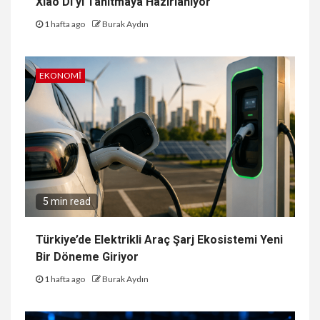
Xiao Di’yi Tanıtmaya Hazırlanıyor
1 hafta ago
Burak Aydın
EKONOMI
5 min read
Türkiye’de Elektrikli Araç Şarj Ekosistemi Yeni
Bir Döneme Giriyor
1 hafta ago
Burak Aydın