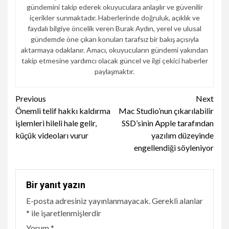
gündemini takip ederek okuyuculara anlaşılır ve güvenilir
içerikler sunmaktadır. Haberlerinde doğruluk, açıklık ve
faydalı bilgiye öncelik veren Burak Aydın, yerel ve ulusal
gündemde öne çıkan konuları tarafsız bir bakış açısıyla
aktarmaya odaklanır. Amacı, okuyucuların gündemi yakından
takip etmesine yardımcı olacak güncel ve ilgi çekici haberler
paylaşmaktır.
Continue
Previous
Next
Önemli telif hakkı kaldırma
Mac Studio’nun çıkarılabilir
Reading
işlemleri hileli hale gelir,
SSD’sinin Apple tarafından
küçük videoları vurur
yazılım düzeyinde
engellendiği söyleniyor
Bir yanıt yazın
E-posta adresiniz yayınlanmayacak.
Gerekli alanlar
*
ile işaretlenmişlerdir
Yorum
*