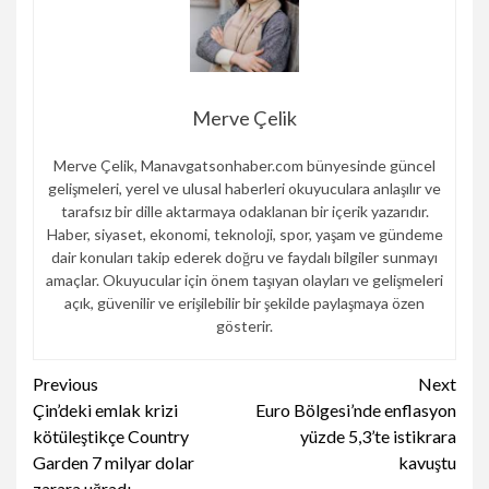
Merve Çelik
Merve Çelik, Manavgatsonhaber.com bünyesinde güncel
gelişmeleri, yerel ve ulusal haberleri okuyuculara anlaşılır ve
tarafsız bir dille aktarmaya odaklanan bir içerik yazarıdır.
Haber, siyaset, ekonomi, teknoloji, spor, yaşam ve gündeme
dair konuları takip ederek doğru ve faydalı bilgiler sunmayı
amaçlar. Okuyucular için önem taşıyan olayları ve gelişmeleri
açık, güvenilir ve erişilebilir bir şekilde paylaşmaya özen
gösterir.
Continue
Previous
Next
Çin’deki emlak krizi
Euro Bölgesi’nde enflasyon
Reading
kötüleştikçe Country
yüzde 5,3’te istikrara
Garden 7 milyar dolar
kavuştu
zarara uğradı