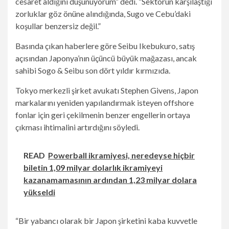
cesaret aldığını düşünüyorum” dedi. “Sektörün karşılaştığı
zorluklar göz önüne alındığında, Sugo ve Cebu’daki
koşullar benzersiz değil.”
Basında çıkan haberlere göre Seibu Ikebukuro, satış
açısından Japonya’nın üçüncü büyük mağazası, ancak
sahibi Sogo & Seibu son dört yıldır kırmızıda.
Tokyo merkezli şirket avukatı Stephen Givens, Japon
markalarını yeniden yapılandırmak isteyen offshore
fonlar için geri çekilmenin benzer engellerin ortaya
çıkması ihtimalini artırdığını söyledi.
READ
Powerball ikramiyesi, neredeyse hiçbir
biletin 1,09 milyar dolarlık ikramiyeyi
kazanamamasının ardından 1,23 milyar dolara
yükseldi
“Bir yabancı olarak bir Japon şirketini kaba kuvvetle