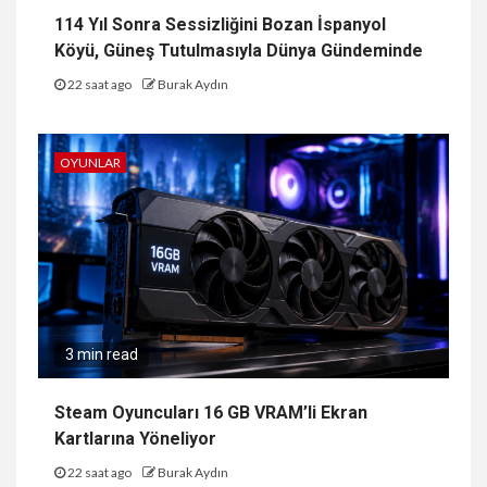
114 Yıl Sonra Sessizliğini Bozan İspanyol
Köyü, Güneş Tutulmasıyla Dünya Gündeminde
22 saat ago
Burak Aydın
OYUNLAR
3 min read
Steam Oyuncuları 16 GB VRAM’li Ekran
Kartlarına Yöneliyor
22 saat ago
Burak Aydın