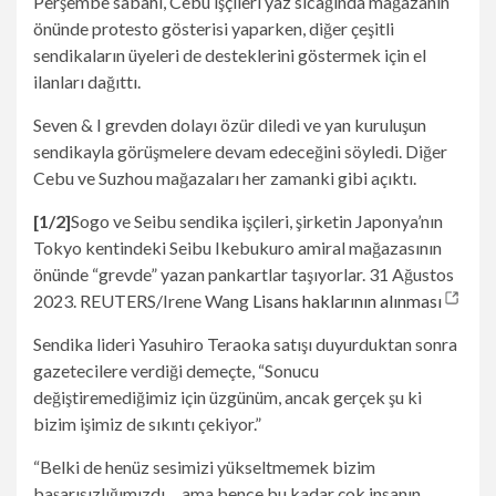
Perşembe sabahı, Cebu işçileri yaz sıcağında mağazanın
önünde protesto gösterisi yaparken, diğer çeşitli
sendikaların üyeleri de desteklerini göstermek için el
ilanları dağıttı.
Seven & I grevden dolayı özür diledi ve yan kuruluşun
sendikayla görüşmelere devam edeceğini söyledi. Diğer
Cebu ve Suzhou mağazaları her zamanki gibi açıktı.
[1/2]
Sogo ve Seibu sendika işçileri, şirketin Japonya’nın
Tokyo kentindeki Seibu Ikebukuro amiral mağazasının
önünde “grevde” yazan pankartlar taşıyorlar. 31 Ağustos
2023. REUTERS/Irene Wang
Lisans haklarının alınması
Sendika lideri Yasuhiro Teraoka satışı duyurduktan sonra
gazetecilere verdiği demeçte, “Sonucu
değiştiremediğimiz için üzgünüm, ancak gerçek şu ki
bizim işimiz de sıkıntı çekiyor.”
“Belki de henüz sesimizi yükseltmemek bizim
başarısızlığımızdı… ama bence bu kadar çok insanın