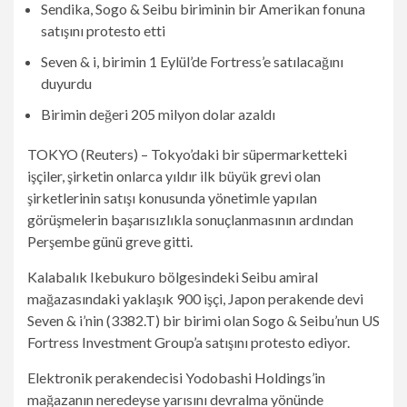
Sendika, Sogo & Seibu biriminin bir Amerikan fonuna
satışını protesto etti
Seven & i, birimin 1 Eylül’de Fortress’e satılacağını
duyurdu
Birimin değeri 205 milyon dolar azaldı
TOKYO (Reuters) – Tokyo’daki bir süpermarketteki
işçiler, şirketin onlarca yıldır ilk büyük grevi olan
şirketlerinin satışı konusunda yönetimle yapılan
görüşmelerin başarısızlıkla sonuçlanmasının ardından
Perşembe günü greve gitti.
Kalabalık Ikebukuro bölgesindeki Seibu amiral
mağazasındaki yaklaşık 900 işçi, Japon perakende devi
Seven & i’nin (3382.T) bir birimi olan Sogo & Seibu’nun US
Fortress Investment Group’a satışını protesto ediyor.
Elektronik perakendecisi Yodobashi Holdings’in
mağazanın neredeyse yarısını devralma yönünde