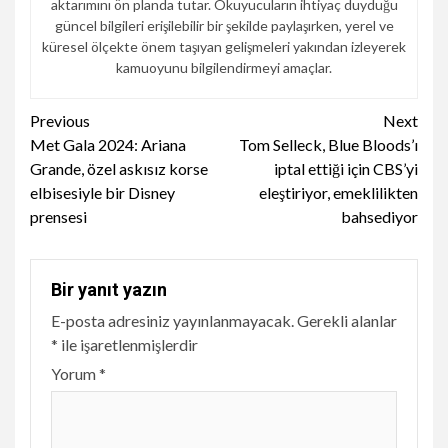
aktarımını ön planda tutar. Okuyucuların ihtiyaç duyduğu
güncel bilgileri erişilebilir bir şekilde paylaşırken, yerel ve
küresel ölçekte önem taşıyan gelişmeleri yakından izleyerek
kamuoyunu bilgilendirmeyi amaçlar.
Continue
Previous
Next
Met Gala 2024: Ariana
Tom Selleck, Blue Bloods’ı
Reading
Grande, özel askısız korse
iptal ettiği için CBS’yi
elbisesiyle bir Disney
eleştiriyor, emeklilikten
prensesi
bahsediyor
Bir yanıt yazın
E-posta adresiniz yayınlanmayacak.
Gerekli alanlar
*
ile işaretlenmişlerdir
Yorum
*