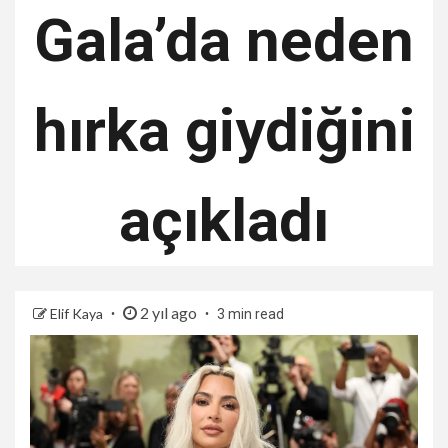
Gala’da neden
hırka giydiğini
açıkladı
2 yıl ago
Elif Kaya
3 min read