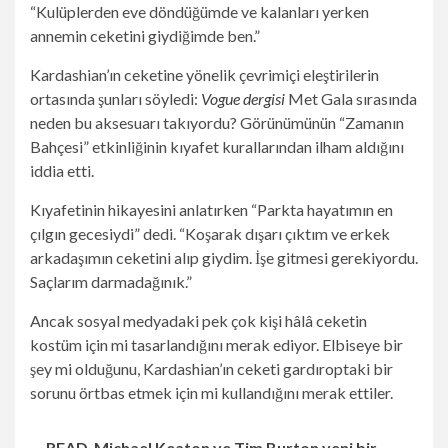
“Kulüplerden eve döndüğümde ve kalanları yerken
annemin ceketini giydiğimde ben.”
Kardashian’ın ceketine yönelik çevrimiçi eleştirilerin
ortasında şunları söyledi:
Vogue dergisi
Met Gala sırasında
neden bu aksesuarı takıyordu? Görünümünün “Zamanın
Bahçesi” etkinliğinin kıyafet kurallarından ilham aldığını
iddia etti.
Kıyafetinin hikayesini anlatırken “Parkta hayatımın en
çılgın gecesiydi” dedi. “Koşarak dışarı çıktım ve erkek
arkadaşımın ceketini alıp giydim. İşe gitmesi gerekiyordu.
Saçlarım darmadağınık.”
Ancak sosyal medyadaki pek çok kişi hâlâ ceketin
kostüm için mi tasarlandığını merak ediyor. Elbiseye bir
şey mi olduğunu, Kardashian’ın ceketi gardıroptaki bir
sorunu örtbas etmek için mi kullandığını merak ettiler.
READ
Michael Keaton ve Tim Burton yeni bir