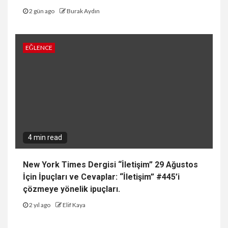
2 gün ago
Burak Aydın
EĞLENCE
4 min read
New York Times Dergisi “İletişim” 29 Ağustos
İçin İpuçları ve Cevaplar: “İletişim” #445’i
çözmeye yönelik ipuçları.
2 yıl ago
Elif Kaya