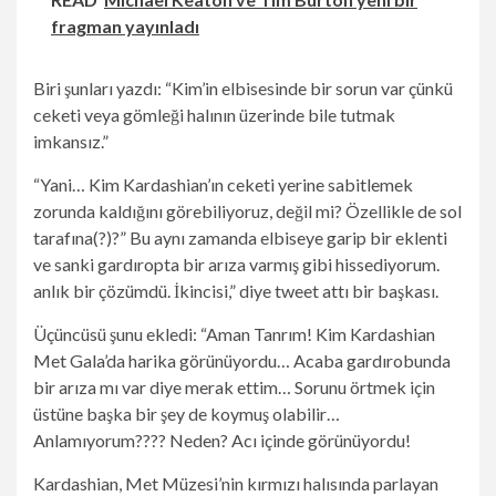
fragman yayınladı
Biri şunları yazdı: “Kim’in elbisesinde bir sorun var çünkü
ceketi veya gömleği halının üzerinde bile tutmak
imkansız.”
“Yani… Kim Kardashian’ın ceketi yerine sabitlemek
zorunda kaldığını görebiliyoruz, değil mi? Özellikle de sol
tarafına(?)?” Bu aynı zamanda elbiseye garip bir eklenti
ve sanki gardıropta bir arıza varmış gibi hissediyorum.
anlık bir çözümdü. İkincisi,” diye tweet attı bir başkası.
Üçüncüsü şunu ekledi: “Aman Tanrım! Kim Kardashian
Met Gala’da harika görünüyordu… Acaba gardırobunda
bir arıza mı var diye merak ettim… Sorunu örtmek için
üstüne başka bir şey de koymuş olabilir…
Anlamıyorum???? Neden? Acı içinde görünüyordu!
Kardashian, Met Müzesi’nin kırmızı halısında parlayan