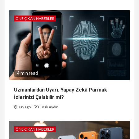
ÖNE ÇIKAN HABERLER
4 min read
Uzmanlardan Uyarı: Yapay Zekâ Parmak
İzlerinizi Çalabilir mi?
3 ay ago
Burak Aydın
ÖNE ÇIKAN HABERLER