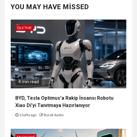
YOU MAY HAVE MISSED
İŞLETME
4 min read
BYD, Tesla Optimus’a Rakip İnsansı Robotu
Xiao Di’yi Tanıtmaya Hazırlanıyor
1 hafta ago
Burak Aydın
EKONOMI