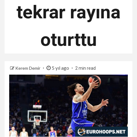
tekrar rayına
oturttu
5 yıl ago
Kerem Demir
2 min read