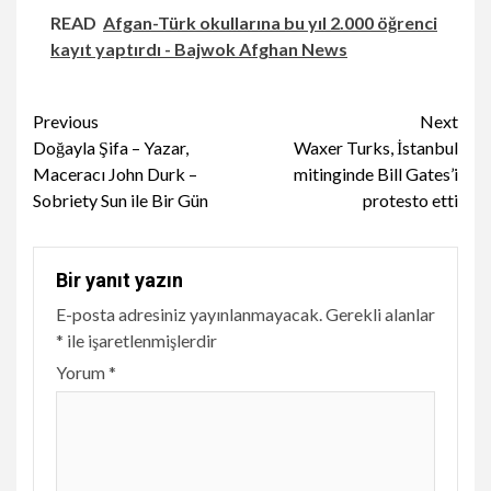
READ
Afgan-Türk okullarına bu yıl 2.000 öğrenci
kayıt yaptırdı - Bajwok Afghan News
Continue
Previous
Next
Doğayla Şifa – Yazar,
Waxer Turks, İstanbul
Reading
Maceracı John Durk –
mitinginde Bill Gates’i
Sobriety Sun ile Bir Gün
protesto etti
Bir yanıt yazın
E-posta adresiniz yayınlanmayacak.
Gerekli alanlar
*
ile işaretlenmişlerdir
Yorum
*