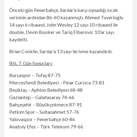
Önceki gün Fenerbahçe, Sarılar’a karşı oynadığı sıcak
serisinin ardından 86-60 kazanmıştı. Ahmed Tuverioglu
14 sayı 6 ribaund, John Wesley 12 sayı 10 ribaund ile
double, Devin Booker ve Tariq Fiberovic 10’ar sayı
kaydetti.
Brian Conklin, Sarılar’a 13 sayı ile ivme kazandırdı.
BSL 7. Gün Sonuçları:
Bursaspor – Tofaş 87-75
Mercesfendi Belediyesi – Pınar Cursica 73-81
Beşiktaş – Aphion Belediyesi 68-48
Gaziantep – Galatasaray 74-66
Bahçeşehir – Büyükçekmece 87-91
Petkim Spor – Sultanahmet 57-76
Yalovaspor – Fenerbahçe 60-86
Anatoly Efes – Türk Telekom 79-66