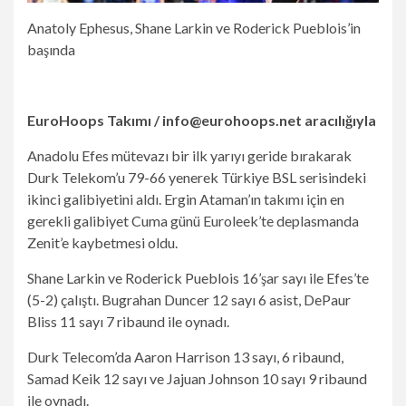
Anatoly Ephesus, Shane Larkin ve Roderick Pueblois’in
başında
EuroHoops Takımı /
info@eurohoops.net
aracılığıyla
Anadolu Efes mütevazı bir ilk yarıyı geride bırakarak
Durk Telekom’u 79-66 yenerek Türkiye BSL serisindeki
ikinci galibiyetini aldı. Ergin Ataman’ın takımı için en
gerekli galibiyet Cuma günü Euroleek’te deplasmanda
Zenit’e kaybetmesi oldu.
Shane Larkin ve Roderick Pueblois 16’şar sayı ile Efes’te
(5-2) çalıştı. Bugrahan Duncer 12 sayı 6 asist, DePaur
Bliss 11 sayı 7 ribaund ile oynadı.
Durk Telecom’da Aaron Harrison 13 sayı, 6 ribaund,
Samad Keik 12 sayı ve Jajuan Johnson 10 sayı 9 ribaund
ile oynadı.