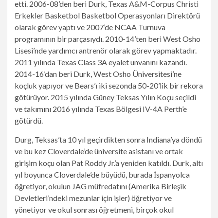
etti. 2006-08’den beri Durk, Texas A&M-Corpus Christi
Erkekler Basketbol Basketbol Operasyonları Direktörü
olarak görev yaptı ve 2007’de NCAA Turnuva
programının bir parçasıydı. 2010-14’ten beri West Osho
Lisesi’nde yardımcı antrenör olarak görev yapmaktadır.
2011 yılında Texas Class 3A eyalet unvanını kazandı.
2014-16’dan beri Durk, West Osho Üniversitesi’ne
koçluk yapıyor ve Bears’ı iki sezonda 50-20’lik bir rekora
götürüyor. 2015 yılında Güney Teksas Yılın Koçu seçildi
ve takımını 2016 yılında Texas Bölgesi IV-4A Perth’e
götürdü.
Durg, Teksas’ta 10 yıl geçirdikten sonra Indiana’ya döndü
ve bu kez Cloverdale’de üniversite asistanı ve ortak
girişim koçu olan Pat Roddy Jr.’a yeniden katıldı. Durk, altı
yıl boyunca Cloverdale’de büyüdü, burada İspanyolca
öğretiyor, okulun JAG müfredatını (Amerika Birleşik
Devletleri’ndeki mezunlar için işler) öğretiyor ve
yönetiyor ve okul sonrası öğretmeni, birçok okul