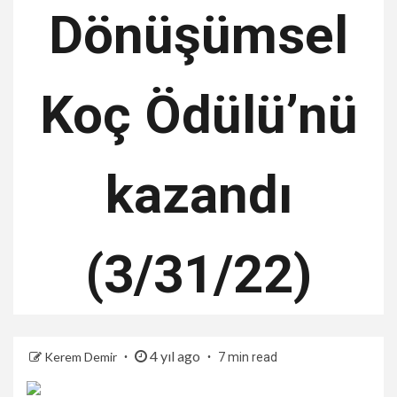
Dönüşümsel
Koç Ödülü’nü
kazandı
(3/31/22)
4 yıl ago
Kerem Demir
7 min read