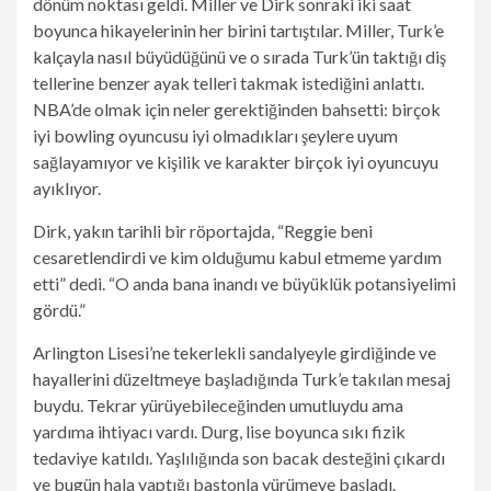
dönüm noktası geldi. Miller ve Dirk sonraki iki saat
boyunca hikayelerinin her birini tartıştılar. Miller, Turk’e
kalçayla nasıl büyüdüğünü ve o sırada Turk’ün taktığı diş
tellerine benzer ayak telleri takmak istediğini anlattı.
NBA’de olmak için neler gerektiğinden bahsetti: birçok
iyi bowling oyuncusu iyi olmadıkları şeylere uyum
sağlayamıyor ve kişilik ve karakter birçok iyi oyuncuyu
ayıklıyor.
Dirk, yakın tarihli bir röportajda, “Reggie beni
cesaretlendirdi ve kim olduğumu kabul etmeme yardım
etti” dedi. “O anda bana inandı ve büyüklük potansiyelimi
gördü.”
Arlington Lisesi’ne tekerlekli sandalyeyle girdiğinde ve
hayallerini düzeltmeye başladığında Turk’e takılan mesaj
buydu. Tekrar yürüyebileceğinden umutluydu ama
yardıma ihtiyacı vardı. Durg, lise boyunca sıkı fizik
tedaviye katıldı. Yaşlılığında son bacak desteğini çıkardı
ve bugün hala yaptığı bastonla yürümeye başladı.