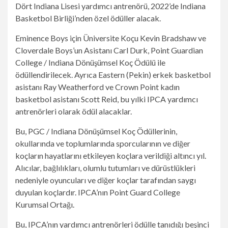
Dört Indiana Lisesi yardımcı antrenörü, 2022’de Indiana
Basketbol Birliği’nden özel ödüller alacak.
Eminence Boys için Üniversite Koçu Kevin Bradshaw ve
Cloverdale Boys’un Asistanı Carl Durk, Point Guardian
College / Indiana Dönüşümsel Koç Ödülü ile
ödüllendirilecek. Ayrıca Eastern (Pekin) erkek basketbol
asistanı Ray Weatherford ve Crown Point kadın
basketbol asistanı Scott Reid, bu yılki IPCA yardımcı
antrenörleri olarak ödül alacaklar.
Bu, PGC / Indiana Dönüşümsel Koç Ödüllerinin,
okullarında ve toplumlarında sporcularının ve diğer
koçların hayatlarını etkileyen koçlara verildiği altıncı yıl.
Alıcılar, bağlılıkları, olumlu tutumları ve dürüstlükleri
nedeniyle oyuncuları ve diğer koçlar tarafından saygı
duyulan koçlardır. IPCA’nın Point Guard College
Kurumsal Ortağı.
Bu, IPCA’nın yardımcı antrenörleri ödülle tanıdığı beşinci