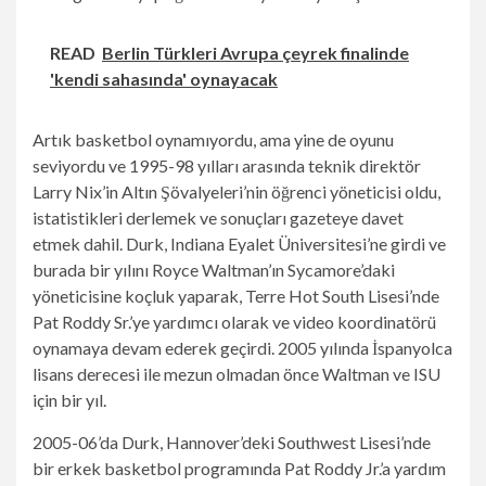
READ
Berlin Türkleri Avrupa çeyrek finalinde
'kendi sahasında' oynayacak
Artık basketbol oynamıyordu, ama yine de oyunu
seviyordu ve 1995-98 yılları arasında teknik direktör
Larry Nix’in Altın Şövalyeleri’nin öğrenci yöneticisi oldu,
istatistikleri derlemek ve sonuçları gazeteye davet
etmek dahil. Durk, Indiana Eyalet Üniversitesi’ne girdi ve
burada bir yılını Royce Waltman’ın Sycamore’daki
yöneticisine koçluk yaparak, Terre Hot South Lisesi’nde
Pat Roddy Sr.’ye yardımcı olarak ve video koordinatörü
oynamaya devam ederek geçirdi. 2005 yılında İspanyolca
lisans derecesi ile mezun olmadan önce Waltman ve ISU
için bir yıl.
2005-06’da Durk, Hannover’deki Southwest Lisesi’nde
bir erkek basketbol programında Pat Roddy Jr.’a yardım