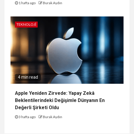
1 hafta ago
Burak Aydın
TEKNOLOJI
4 min read
Apple Yeniden Zirvede: Yapay Zekâ
Beklentilerindeki Değişimle Dünyanın En
Değerli Şirketi Oldu
3 hafta ago
Burak Aydın