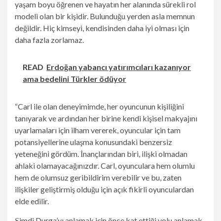
yaşam boyu öğrenen ve hayatın her alanında sürekli rol
modeli olan bir kişidir. Bulunduğu yerden asla memnun
değildir. Hiç kimseyi, kendisinden daha iyi olması için
daha fazla zorlamaz.
READ
Erdoğan yabancı yatırımcıları kazanıyor
ama bedelini Türkler ödüyor
“Carl ile olan deneyimimde, her oyuncunun kişiliğini
tanıyarak ve ardından her birine kendi kişisel makyajını
uyarlamaları için ilham vererek, oyuncular için tam
potansiyellerine ulaşma konusundaki benzersiz
yeteneğini gördüm. İnançlarından biri, ilişki olmadan
ahlaki olamayacağınızdır. Carl, oyunculara hem olumlu
hem de olumsuz geribildirim verebilir ve bu, zaten
ilişkiler geliştirmiş olduğu için açık fikirli oyunculardan
elde edilir.
Şimdi Durga’yı anlamak için önce kat ettiği yolu anlamak