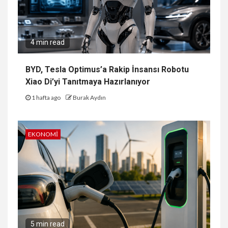
4 min read
BYD, Tesla Optimus’a Rakip İnsansı Robotu
Xiao Di’yi Tanıtmaya Hazırlanıyor
1 hafta ago
Burak Aydın
EKONOMI
5 min read