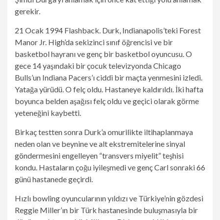
gerekir.
21 Ocak 1994 Flashback. Durk, Indianapolis’teki Forest
Manor Jr. High’da sekizinci sınıf öğrencisi ve bir
basketbol hayranı ve genç bir basketbol oyuncusu. O
gece 14 yaşındaki bir çocuk televizyonda Chicago
Bulls’un Indiana Pacers’ı ciddi bir maçta yenmesini izledi.
Yatağa yürüdü. O felç oldu. Hastaneye kaldırıldı. İki hafta
boyunca belden aşağısı felç oldu ve geçici olarak görme
yeteneğini kaybetti.
Birkaç testten sonra Durk’a omurilikte iltihaplanmaya
neden olan ve beynine ve alt ekstremitelerine sinyal
göndermesini engelleyen “transvers miyelit” teşhisi
kondu. Hastaların çoğu iyileşmedi ve genç Carl sonraki 66
günü hastanede geçirdi.
Hızlı bowling oyuncularının yıldızı ve Türkiye’nin gözdesi
Reggie Miller’ın bir Türk hastanesinde buluşmasıyla bir