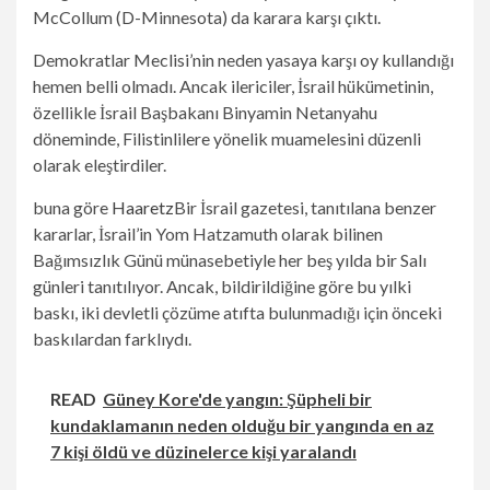
McCollum (D-Minnesota) da karara karşı çıktı.
Demokratlar Meclisi’nin neden yasaya karşı oy kullandığı
hemen belli olmadı. Ancak ilericiler, İsrail hükümetinin,
özellikle İsrail Başbakanı Binyamin Netanyahu
döneminde, Filistinlilere yönelik muamelesini düzenli
olarak eleştirdiler.
buna göre
Haaretz
Bir İsrail gazetesi, tanıtılana benzer
kararlar, İsrail’in Yom Hatzamuth olarak bilinen
Bağımsızlık Günü münasebetiyle her beş yılda bir Salı
günleri tanıtılıyor. Ancak, bildirildiğine göre bu yılki
baskı, iki devletli çözüme atıfta bulunmadığı için önceki
baskılardan farklıydı.
READ
Güney Kore'de yangın: Şüpheli bir
kundaklamanın neden olduğu bir yangında en az
7 kişi öldü ve düzinelerce kişi yaralandı