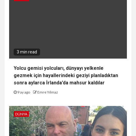
3 min read
Yolcu gemisi yolcuları, dünyayı yelkenle
gezmek için hayallerindeki geziyi planladıktan
sonra aylarca İrlanda’da mahsur kaldılar
9 ay ago
Emre Yılmaz
DÜNYA