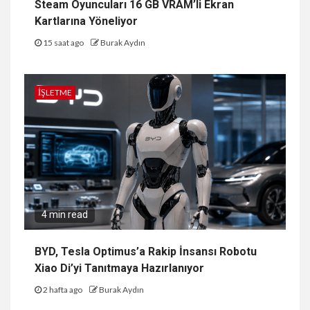
Steam Oyuncuları 16 GB VRAM’li Ekran
Kartlarına Yöneliyor
15 saat ago
Burak Aydın
İŞLETME
4 min read
BYD, Tesla Optimus’a Rakip İnsansı Robotu
Xiao Di’yi Tanıtmaya Hazırlanıyor
2 hafta ago
Burak Aydın