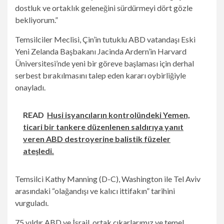
dostluk ve ortaklık geleneğini sürdürmeyi dört gözle
bekliyorum.”
Temsilciler Meclisi, Çin’in tutuklu ABD vatandaşı Eski
Yeni Zelanda Başbakanı Jacinda Ardern’in Harvard
Üniversitesi’nde yeni bir göreve başlaması için derhal
serbest bırakılmasını talep eden kararı oybirliğiyle
onayladı.
READ
Husi isyancıların kontrolündeki Yemen,
ticari bir tankere düzenlenen saldırıya yanıt
veren ABD destroyerine balistik füzeler
ateşledi.
Temsilci Kathy Manning (D-C), Washington ile Tel Aviv
arasındaki “olağandışı ve kalıcı ittifakın” tarihini
vurguladı.
75 yıldır ABD ve İsrail, ortak çıkarlarımız ve temel