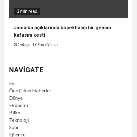
3 min read
Jamaika açıklarında köpekbalığı bir gencin
kafasını kesti
2 yıl ago
Emre Yılmaz
NAVIGATE
Ev
Öne Çıkan Haberler
Dünya
Ekonomi
Bilim
Teknoloji
Spor
Eğlence