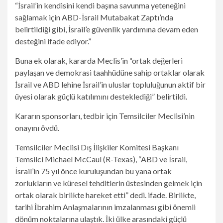
“İsrail’in kendisini kendi başına savunma yeteneğini
sağlamak için ABD-İsrail Mutabakat Zaptı’nda
belirtildiği gibi, İsrail’e güvenlik yardımına devam eden
desteğini ifade ediyor.”
Buna ek olarak, kararda Meclis’in “ortak değerleri
paylaşan ve demokrasi taahhüdüne sahip ortaklar olarak
İsrail ve ABD lehine İsrail’in uluslar topluluğunun aktif bir
üyesi olarak güçlü katılımını desteklediği” belirtildi.
Kararın sponsorları, tedbir için Temsilciler Meclisi’nin
onayını övdü.
Temsilciler Meclisi Dış İlişkiler Komitesi Başkanı
Temsilci Michael McCaul (R-Texas), “ABD ve İsrail,
İsrail’in 75 yıl önce kuruluşundan bu yana ortak
zorlukların ve küresel tehditlerin üstesinden gelmek için
ortak olarak birlikte hareket etti” dedi.
ifade
. Birlikte,
tarihi İbrahim Anlaşmalarının imzalanması gibi önemli
dönüm noktalarına ulaştık. İki ülke arasındaki güçlü