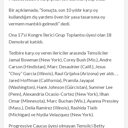
Bir açıklamada, “Sonuçta, son 10 yıldır karşı oy
kullandığım dış yardımı öven bir yasa tasarısına oy
vermem mantıklı gelmedi” dedi.
Ona 17’si Kongre İlerici Grup Toplantısı üyesi olan 18
Demokrat katıldı.
Tedbire karşı oy veren ilericiler arasında Temsilciler
Jamal Bowman (New York), Corey Bush (Mo.), Andre
Carson (Hindistan), Marc Desaulnier (Calif.), Jesus
“Choy” Garcia (Illinois), Raul Grijalva (Arizona) yer aldı. . ,
Jared Hoffman (California), Pramila Jayapal
(Washington), Hank Johnson (Gürcistan), Summer Lee
(Penn), Alexandria Ocasio-Cortez (New York), Ilhan
Omar (Minnesota), Marc Buchan (Wis.), Ayanna Pressley
(Mass.), Delia Ramirez (Illinois), Rashida Tlaib
(Michigan) ve Nydia Velazquez (New York).
Progressive Caucus üyesi olmayan Temsilci Betty