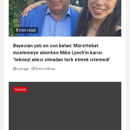
8 min read
Bayesian yatı en son batan: Mürettebat
incelemeye alınırken Mike Lynch’in karısı
‘tekneyi ailesi olmadan terk etmek istemedi’
2 yıl ago
Emre Yılmaz
DÜNYA