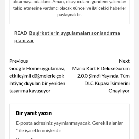
aktarmaya odaklanır. Amacı, okuyucuların gündemi yakından
takip etmesine yardımcı olacak güncel ve ilgi çekici haberler
paylaşmaktır.
READ
Bu şirketlerin uygulamaları sonlandırma
planı var
Continue
Previous
Next
Google Home uygulaması,
Mario Kart 8 Deluxe Sürüm
Reading
etkileşimli düğmelerle çok
2.0.0 Şimdi Yayında, Tüm
ihtiyaç duyulan bir yeniden
DLC Kupası İsimlerini
tasarıma kavuşuyor
Onaylıyor
Bir yanıt yazın
E-posta adresiniz yayınlanmayacak.
Gerekli alanlar
*
ile işaretlenmişlerdir