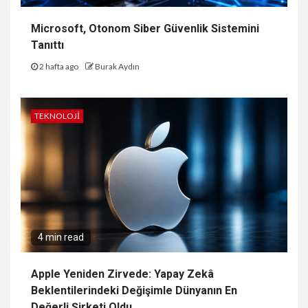
Microsoft, Otonom Siber Güvenlik Sistemini
Tanıttı
2 hafta ago
Burak Aydın
TEKNOLOJI
4 min read
Apple Yeniden Zirvede: Yapay Zekâ
Beklentilerindeki Değişimle Dünyanın En
Değerli Şirketi Oldu