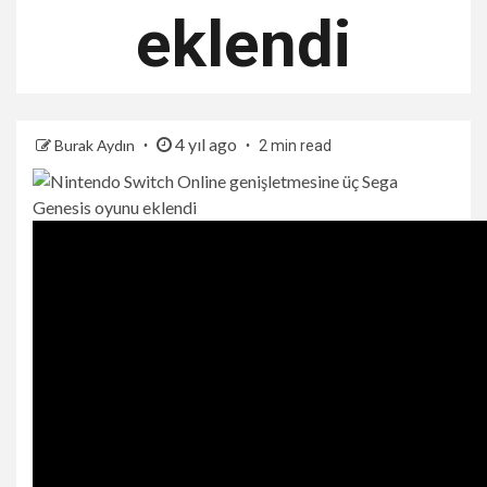
eklendi
4 yıl ago
Burak Aydın
2 min read