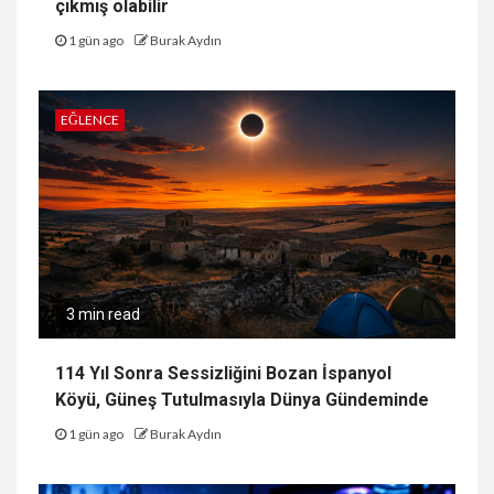
çıkmış olabilir
1 gün ago
Burak Aydın
EĞLENCE
3 min read
114 Yıl Sonra Sessizliğini Bozan İspanyol
Köyü, Güneş Tutulmasıyla Dünya Gündeminde
1 gün ago
Burak Aydın