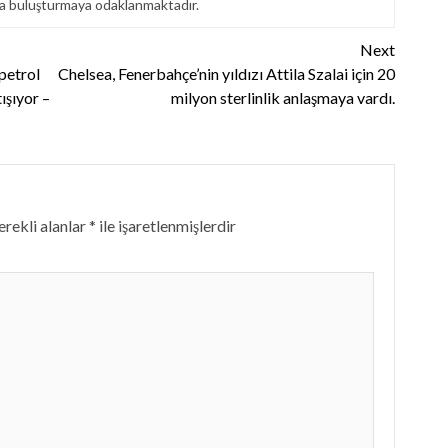
la buluşturmaya odaklanmaktadır.
Next
petrol
Chelsea, Fenerbahçe’nin yıldızı Attila Szalai için 20
ışıyor –
milyon sterlinlik anlaşmaya vardı.
rekli alanlar
*
ile işaretlenmişlerdir