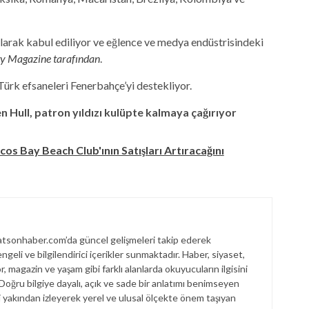
 olarak kabul ediliyor ve eğlence ve medya endüstrisindeki
ty Magazine tarafından
.
Türk efsaneleri Fenerbahçe’yi destekliyor.
ken Hull, patron yıldızı kulüpte kalmaya çağırıyor
cos Bay Beach Club'ının Satışları Artıracağını
sonhaber.com’da güncel gelişmeleri takip ederek
engeli ve bilgilendirici içerikler sunmaktadır. Haber, siyaset,
, magazin ve yaşam gibi farklı alanlarda okuyucuların ilgisini
. Doğru bilgiye dayalı, açık ve sade bir anlatımı benimseyen
akından izleyerek yerel ve ulusal ölçekte önem taşıyan