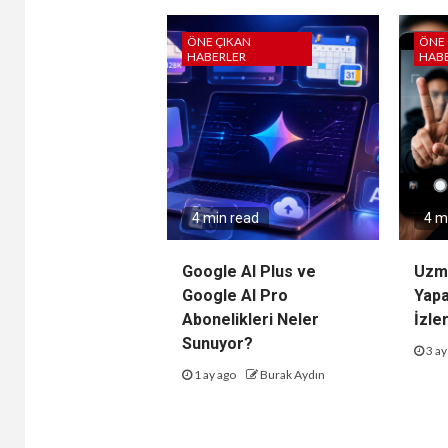
ÖNE ÇIKAN
ÖNE 
HABERLER
HAB
4 min read
4 m
Google AI Plus ve
Uzma
Google AI Pro
Yap
Abonelikleri Neler
İzler
Sunuyor?
3 ay
1 ay ago
Burak Aydın