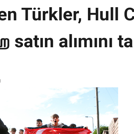
n Türkler, Hull C
 satın alımını 
d