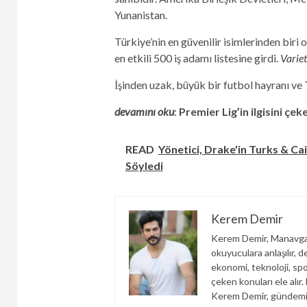
Yunanistan.
Türkiye’nin en güvenilir isimlerinden biri
en etkili 500 iş adamı listesine girdi.
Varie
İşinden uzak, büyük bir futbol hayranı ve 
devamını oku
:
Premier Lig’in ilgisini çe
READ
Yönetici, Drake'in Turks & Cai
Söyledi
Kerem Demir
Kerem Demir, Manavgat
okuyuculara anlaşılır, d
ekonomi, teknoloji, spor
çeken konuları ele alır
Kerem Demir, gündemi y