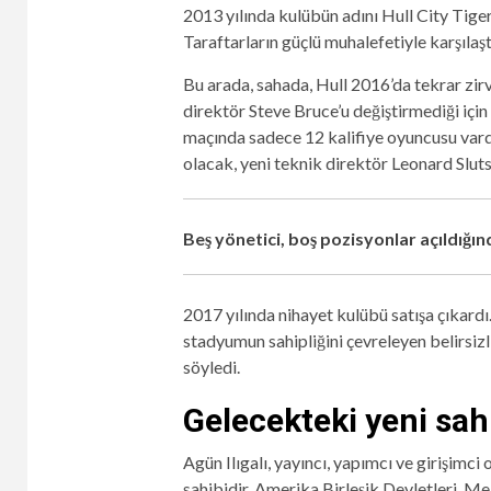
2013 yılında kulübün adını Hull City Tiger
Taraftarların güçlü muhalefetiyle karşılaşt
Bu arada, sahada, Hull 2016’da tekrar zi
direktör Steve Bruce’u değiştirmediği için b
maçında sadece 12 kalifiye oyuncusu vardı
olacak, yeni teknik direktör Leonard Sluts
Beş yönetici, boş pozisyonlar açıldığı
2017 yılında nihayet kulübü satışa çıkardı.
stadyumun sahipliğini çevreleyen belirsiz
söyledi.
Gelecekteki yeni sah
Agün Ilıgalı, yayıncı, yapımcı ve girişimci
sahibidir.
Amerika Birleşik Devletleri, M