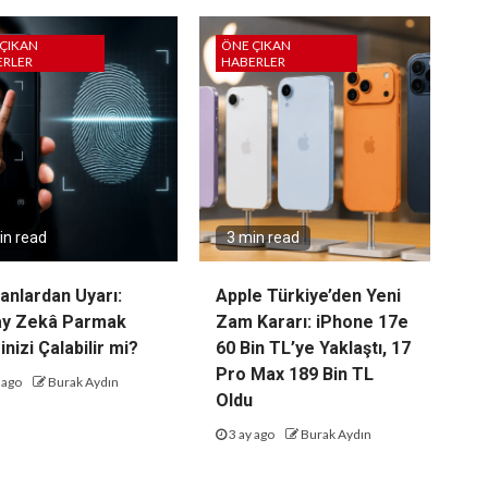
ÇIKAN
ÖNE ÇIKAN
ERLER
HABERLER
in read
3 min read
nlardan Uyarı:
Apple Türkiye’den Yeni
ay Zekâ Parmak
Zam Kararı: iPhone 17e
inizi Çalabilir mi?
60 Bin TL’ye Yaklaştı, 17
Pro Max 189 Bin TL
 ago
Burak Aydın
Oldu
3 ay ago
Burak Aydın