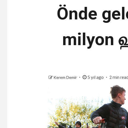
Önde gele
milyon ஹ
5 yıl ago
Kerem Demir
2 min rea