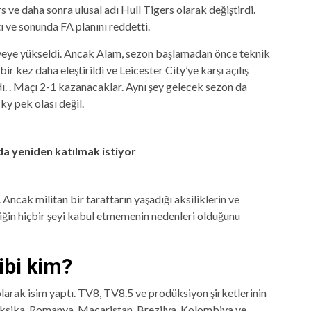
s ve daha sonra ulusal adı Hull Tigers olarak değiştirdi.
ı ve sonunda FA planını reddetti.
rveye yükseldi. Ancak Alam, sezon başlamadan önce teknik
ir kez daha eleştirildi ve Leicester City’ye karşı açılış
. . Maçı 2-1 kazanacaklar. Aynı şey gelecek sezon da
ky pek olası değil.
nda yeniden katılmak istiyor
 Ancak militan bir taraftarın yaşadığı aksiliklerin ve
liğin hiçbir şeyi kabul etmemenin nedenleri olduğunu
ibi kim?
 olarak isim yaptı. TV8, TV8.5 ve prodüksiyon şirketlerinin
eksika, Romanya, Macaristan, Brezilya, Kolombiya ve