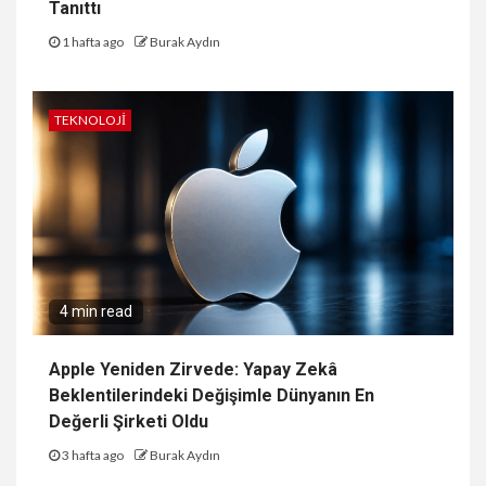
Tanıttı
1 hafta ago
Burak Aydın
TEKNOLOJI
4 min read
Apple Yeniden Zirvede: Yapay Zekâ
Beklentilerindeki Değişimle Dünyanın En
Değerli Şirketi Oldu
3 hafta ago
Burak Aydın