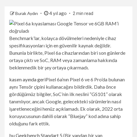
4 yıl ago
Burak Aydın
2 min read
Benchmark’lar, kolayca dövülmeleri nedeniyle cihaz
spesifikasyonları için en güvenilir kaynak değildir.
Bununla birlikte, Pixel 6a cihazlarından biri son günlerde
ortaya çıktı ve SoC, RAM veya zamanlama hakkında
beklenmedik bir şey ortaya çıkarmadı.
kasım ayında geri
Pixel 6a’nın Pixel 6 ve 6 Pro’da bulunan
aynı Tensör çipini kullanacağını bildirdik. Daha önce
gördüğümüz bilgiler, SoC’nin ilk neslini “GS101” olarak
tanımlıyor, ancak Google, gelecekteki sürümlerin nasıl
işaretleneceğini henüz açıklamadı. Ek olarak, 2022 orta
koruyucusunun dahili olarak “Bluejay” kod adına sahip
olduğunu fark ettik.
bu
Geekbench Standart 5
(Bir yandan bir yan