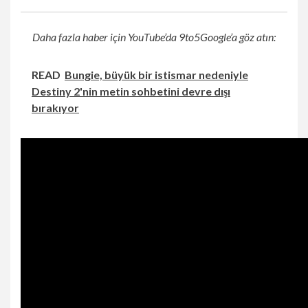
Daha fazla haber için YouTube’da 9to5Google’a göz atın:
READ
Bungie, büyük bir istismar nedeniyle
Destiny 2'nin metin sohbetini devre dışı
bırakıyor