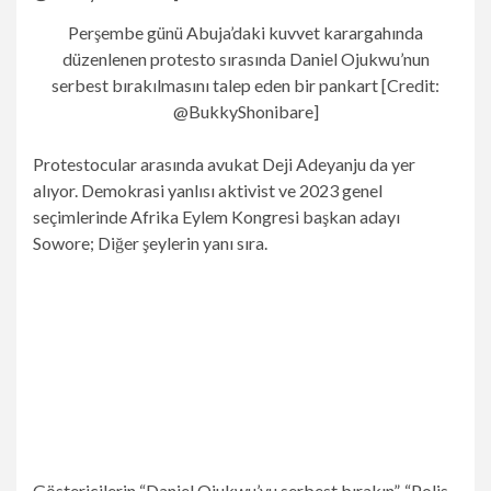
Perşembe günü Abuja’daki kuvvet karargahında
düzenlenen protesto sırasında Daniel Ojukwu’nun
serbest bırakılmasını talep eden bir pankart [Credit:
@BukkyShonibare]
Protestocular arasında avukat Deji Adeyanju da yer
alıyor. Demokrasi yanlısı aktivist ve 2023 genel
seçimlerinde Afrika Eylem Kongresi başkan adayı
Sowore; Diğer şeylerin yanı sıra.
Göstericilerin “Daniel Ojukwu’yu serbest bırakın”, “Polis