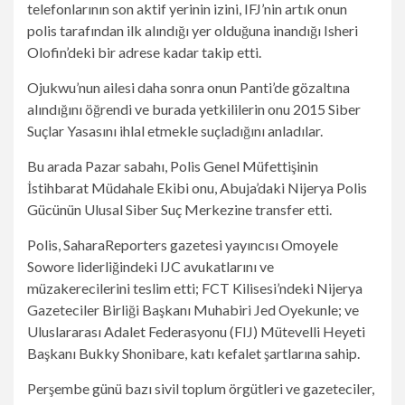
telefonlarının son aktif yerinin izini, IFJ’nin artık onun
polis tarafından ilk alındığı yer olduğuna inandığı Isheri
Olofin’deki bir adrese kadar takip etti.
Ojukwu’nun ailesi daha sonra onun Panti’de gözaltına
alındığını öğrendi ve burada yetkililerin onu 2015 Siber
Suçlar Yasasını ihlal etmekle suçladığını anladılar.
Bu arada Pazar sabahı, Polis Genel Müfettişinin
İstihbarat Müdahale Ekibi onu, Abuja’daki Nijerya Polis
Gücünün Ulusal Siber Suç Merkezine transfer etti.
Polis, SaharaReporters gazetesi yayıncısı Omoyele
Sowore liderliğindeki IJC avukatlarını ve
müzakerecilerini teslim etti; FCT Kilisesi’ndeki Nijerya
Gazeteciler Birliği Başkanı Muhabiri Jed Oyekunle; ve
Uluslararası Adalet Federasyonu (FIJ) Mütevelli Heyeti
Başkanı Bukky Shonibare, katı kefalet şartlarına sahip.
Perşembe günü bazı sivil toplum örgütleri ve gazeteciler,