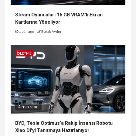
Steam Oyuncuları 16 GB VRAM’li Ekran
Kartlarına Yöneliyor
1 gün ago
Burak Aydın
İŞLETME
4 min read
BYD, Tesla Optimus’a Rakip İnsansı Robotu
Xiao Di’yi Tanıtmaya Hazırlanıyor