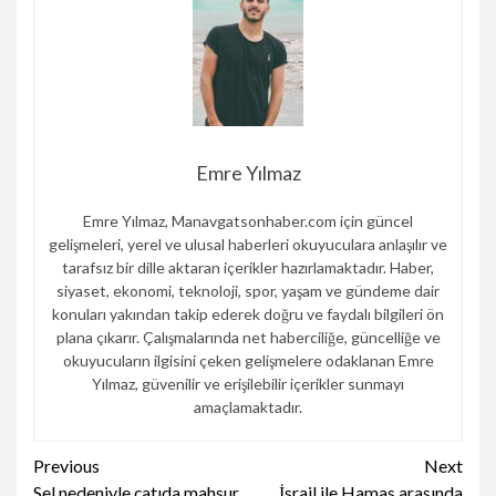
Emre Yılmaz
Emre Yılmaz, Manavgatsonhaber.com için güncel
gelişmeleri, yerel ve ulusal haberleri okuyuculara anlaşılır ve
tarafsız bir dille aktaran içerikler hazırlamaktadır. Haber,
siyaset, ekonomi, teknoloji, spor, yaşam ve gündeme dair
konuları yakından takip ederek doğru ve faydalı bilgileri ön
plana çıkarır. Çalışmalarında net haberciliğe, güncelliğe ve
okuyucuların ilgisini çeken gelişmelere odaklanan Emre
Yılmaz, güvenilir ve erişilebilir içerikler sunmayı
amaçlamaktadır.
Continue
Previous
Next
Sel nedeniyle çatıda mahsur
İsrail ile Hamas arasında