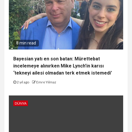
8 min read
Bayesian yatı en son batan: Mürettebat
incelemeye alınırken Mike Lynch’in karısı
‘tekneyi ailesi olmadan terk etmek istemedi’
2 yıl ago
Emre Yılmaz
DÜNYA