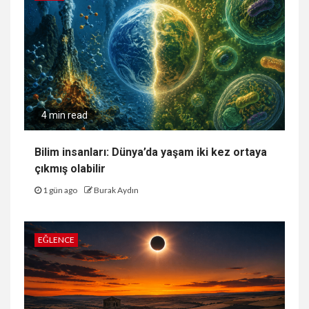
4 min read
Bilim insanları: Dünya’da yaşam iki kez ortaya
çıkmış olabilir
1 gün ago
Burak Aydın
EĞLENCE