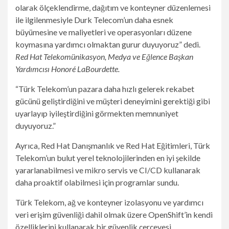
olarak ölçeklendirme, dağıtım ve konteyner düzenlemesi
ile ilgilenmesiyle Durk Telecom’un daha esnek
büyümesine ve maliyetleri ve operasyonları düzene
koymasına yardımcı olmaktan gurur duyuyoruz” dedi.
Red Hat Telekomünikasyon, Medya ve Eğlence Başkan
Yardımcısı Honoré LaBourdette.
“Türk Telekom’un pazara daha hızlı gelerek rekabet
gücünü geliştirdiğini ve müşteri deneyimini gerektiği gibi
uyarlayıp iyileştirdiğini görmekten memnuniyet
duyuyoruz.”
Ayrıca, Red Hat Danışmanlık ve Red Hat Eğitimleri, Türk
Telekom’un bulut yerel teknolojilerinden en iyi şekilde
yararlanabilmesi ve mikro servis ve CI/CD kullanarak
daha proaktif olabilmesi için programlar sundu.
Türk Telekom, ağ ve konteyner izolasyonu ve yardımcı
veri erişim güvenliği dahil olmak üzere OpenShift’in kendi
özelliklerini kullanarak bir güvenlik çerçevesi