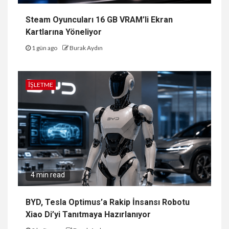
Steam Oyuncuları 16 GB VRAM’li Ekran
Kartlarına Yöneliyor
1 gün ago
Burak Aydın
İŞLETME
4 min read
BYD, Tesla Optimus’a Rakip İnsansı Robotu
Xiao Di’yi Tanıtmaya Hazırlanıyor