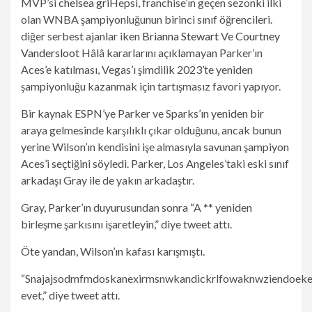
MVP’si
chelsea gri
Hepsi, franchise’ın geçen sezonki ilki
olan WNBA şampiyonluğunun birinci sınıf öğrencileri.
diğer serbest ajanlar iken
Brianna Stewart
Ve
Courtney
Vandersloot
Hâlâ kararlarını açıklamayan Parker’ın
Aces’e katılması, Vegas’ı şimdilik 2023’te yeniden
şampiyonluğu kazanmak için tartışmasız favori yapıyor.
Bir kaynak ESPN’ye Parker ve Sparks’ın yeniden bir
araya gelmesinde karşılıklı çıkar olduğunu, ancak bunun
yerine Wilson’ın kendisini işe almasıyla savunan şampiyon
Aces’i seçtiğini söyledi. Parker, Los Angeles’taki eski sınıf
arkadaşı Gray ile de yakın arkadaştır.
Gray, Parker’ın duyurusundan sonra “A ** yeniden
birleşme şarkısını işaretleyin,” diye tweet attı.
Öte yandan, Wilson’ın kafası karışmıştı.
“Snajajsodmfmdoskanexirmsnwkandickrlfowaknwziendoek
evet,” diye tweet attı.