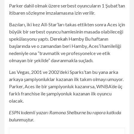
Parker dahil olmak üzere serbest oyuncuların 1 Şubat’tan
itibaren sözleşme imzalamasına izin verilir.
Bazıları, iki kez All-Star’ları takas ettikten sonra Aces için
büyük bir serbest oyuncu hamlesinin masada olabileceği
spekülasyonu yaptı.
Derekah Hamby
Bu haftanın
başlarında ve o zamandan beri Hamby, Aces’i hamileliği
nedeniyle ona “travmatik ve profesyonelce ve etik
olmayan bir şekilde” davranmakla suçladı.
Las Vegas, 2001 ve 2002’deki Sparks’tan bu yana arka
arkaya şampiyonluklar kazanan ilk takım olmayı umuyor.
Parker, Aces ile bir şampiyonluk kazanırsa, WNBA’de üç
farklı franchise ile şampiyonluk kazanan ilk oyuncu
olacak.
ESPN kıdemli yazarı Ramona Shelburne bu rapora katkıda
bulunmuştur.