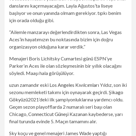
danslarını kaçırmayacağım. Layla Ağustos’ta liseye
başlıyor ve onun yanında olmam gerekiyor. tıpkı benim
için orada olduğu gibi.
“Ailemle manzarayı değerlendirdikten sonra, Las Vegas
Aces’in hayatımızın bu noktasında bizim için doğru
organizasyon olduğuna karar verdik.”
Menajeri Boris Lichitsky Cumartesi günü ESPN’ye
Parker’ın Aces ile olan sözleşmesinin bir yıllık olacağını
söyledi. Maaşı hala görüşülüyor.
uzun zamandır eski
Los Angeles Kıvılcımları
Yıldız, son iki
sezonu memleketi takımı için oynayarak geçirdi.
Şikago
Gökyüzü
2021’deki ilk şampiyonluklarına yardımcı oldu.
Geçen sezon playofflarda 2 numaralı seri başı olan
Chicago,
Connecticut Güneşi
Kazanan kaybederse, yarı
final turunda evinde 5. Maçın tamamını alır.
Sky koçu ve genel menajeri James Wade yaptığı