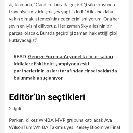
açıklamada, “Candice, burada geçirdiği süre boyunca
franchise’ımız için çok şey yaptı” dedi. “Ailesine daha
yakın olmak istemesinin nedenlerini anlıyorum. Ona her
şeyin en iyisini diliyoruz. Her zaman Sky ailesinin bir
parçası olacak. Burada geçirdiği zamanı hak ettiği gibi
kutlayacağız.”
READ
George Foreman'a yönelik cinsel saldırı
iddiaları: Eski boks şampiyonu eski
partnerlerinin kızları tarafından cinsel saldırıda
bulunmakla suçlanıyor
Editör’ün seçtikleri
2 ilgili
Parker, iki kez WNBA MVP grubuna katılacak
Aya
Wilson
Tüm WNBA Takımı üyesi
Kelsey Bloom
ve Final