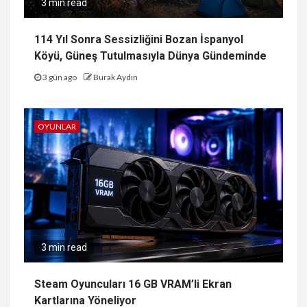
3 min read
114 Yıl Sonra Sessizliğini Bozan İspanyol
Köyü, Güneş Tutulmasıyla Dünya Gündeminde
3 gün ago
Burak Aydın
OYUNLAR
3 min read
Steam Oyuncuları 16 GB VRAM’li Ekran
Kartlarına Yöneliyor