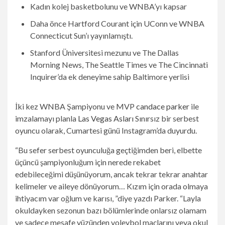
Kadın kolej basketbolunu ve WNBA’yı kapsar
Daha önce Hartford Courant için UConn ve WNBA
Connecticut Sun’ı yayınlamıştı.
Stanford Üniversitesi mezunu ve The Dallas
Morning News, The Seattle Times ve The Cincinnati
Inquirer’da ek deneyime sahip Baltimore yerlisi
İki kez WNBA Şampiyonu ve MVP
candace parker
ile
imzalamayı planla
Las Vegas Asları
Sınırsız bir serbest
oyuncu olarak, Cumartesi günü Instagram’da duyurdu.
“Bu sefer serbest oyunculuğa geçtiğimden beri, elbette
üçüncü şampiyonluğum için nerede rekabet
edebileceğimi düşünüyorum, ancak tekrar tekrar anahtar
kelimeler ve aileye dönüyorum… Kızım için orada olmaya
ihtiyacım var oğlum ve karısı, ”diye yazdı Parker. “Layla
okuldayken sezonun bazı bölümlerinde onlarsız olamam
ve sadece mesafe yüzünden voleybol maçlarını veya okul