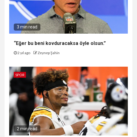
3 min read
“Eğer bu beni kovduracaksa öyle olsun.”
2 yıl ago
Zeynep Şahin
SPOR
2 min read