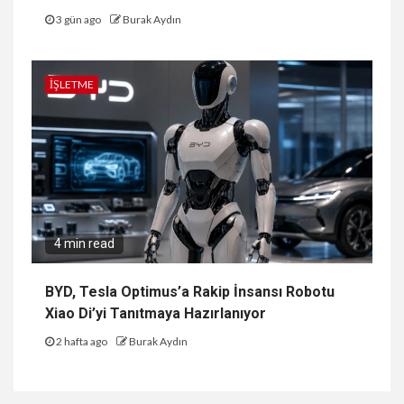
3 gün ago
Burak Aydın
İŞLETME
4 min read
BYD, Tesla Optimus’a Rakip İnsansı Robotu
Xiao Di’yi Tanıtmaya Hazırlanıyor
2 hafta ago
Burak Aydın