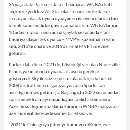
36 yaşındaki Parker, eski bir 1 numaralı WNBA draft
seçimi ve yedi kez All-Star olan Tennessee ile iki kez
şampiyon olarak oyunu oynayan en iyi oyunculardan biri
olarak kabul edilirken, aynı zamanda tüm WNBA’lar için
10 aday topladı. onun adına Çaylak sezonunda – bu
başarıya ulaşan tek oyuncu – MVP’yi kazanmanın yanı
sıra, 2013’te onuru ve 2016’da Final MVP’sini evine
götürdü.
Parker daha önce 2021’de, büyüdüğü yer olan Naperville,
Illinois yakınlarında oynama arzusunu gerekçe
göstererek Sky ile sözleşme imzalamak için kendisini
2008’de draft eden organizasyon olan Sparks’tan
ayrıldığında ses getirmişti. Başlangıçta 2022 sezonundan
sonra emekli olmayı düşündüğünü belirttikten sonra,
Aces ile sözleşme imzalama kararının WNBA manzarası
üzerinde eşit derecede sismik bir etkisi var.
“2021’de Chicago’ya gitmeye karar verdiğimde, eve