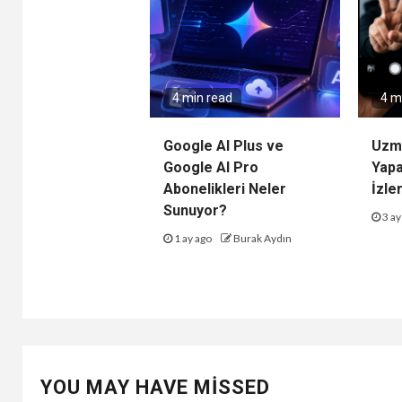
4 min read
4 m
Google AI Plus ve
Uzma
Google AI Pro
Yap
Abonelikleri Neler
İzler
Sunuyor?
3 ay
1 ay ago
Burak Aydın
YOU MAY HAVE MISSED