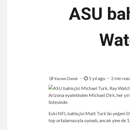
ASU bah
Watc
5 yıl ago
Kerem Demir
2 min rea
Arizona eyaletinden Michael Dirk, her yıl
listesinde.
Eski NFL bahisçisi Matt Turk’ün yeğeni
top ortalamasıyla oynadı, ancak yine de 1