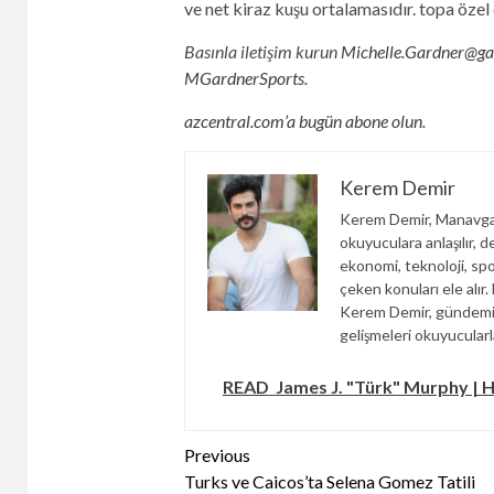
ve net kiraz kuşu ortalamasıdır. topa özel 
Basınla iletişim kurun
Michelle.Gardner@ga
MGardnerSports.
azcentral.com’a bugün abone olun.
Kerem Demir
Kerem Demir, Manavgat
okuyuculara anlaşılır, d
ekonomi, teknoloji, spor
çeken konuları ele alır
Kerem Demir, gündemi y
gelişmeleri okuyucular
READ
James J. "Türk" Murphy | Ha
Continue
Previous
Turks ve Caicos’ta Selena Gomez Tatili