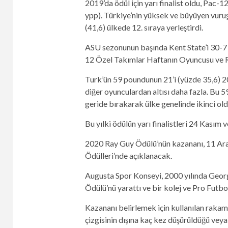
2019’da ödül için yarı finalist oldu, Pac-12
ypp). Türkiye’nin yüksek ve büyüyen vuruş
(41,6) ülkede 12. sıraya yerleştirdi.
ASU sezonunun başında Kent State’i 30-7 
12 Özel Takımlar Haftanın Oyuncusu ve R
Turk’ün 59 poundunun 21’i (yüzde 35,6) 2
diğer oyunculardan altısı daha fazla. Bu 5
geride bırakarak ülke genelinde ikinci old
Bu yılki ödülün yarı finalistleri 24 Kasım v
2020 Ray Guy Ödülü’nün kazananı, 11 Ara
Ödülleri’nde açıklanacak.
Augusta Spor Konseyi, 2000 yılında Geor
Ödülü’nü yarattı ve bir kolej ve Pro Futbol
Kazananı belirlemek için kullanılan rakaml
çizgisinin dışına kaç kez düşürüldüğü vey