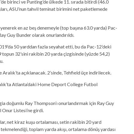
’de birinci ve Punting’de ülkede 11. sırada bitirdi (46.0
ları, ASU’nun tahvil teminat birimini net paketlemede
yenerek en az beş denemeyle (top başına 63.0 yarda) Pac-
ay Guy Bunder olarak onurlandırıldı.
019’da 50 yarddan fazla seyahat etti, bu da Pac-12’deki
9 topun 32’sini rakibin 20 yarda çizgisinde (yüzde 54,2)
u.
e Aralık’ta açıklanacak. 2’sinde, Tehfield üçe indirilecek.
lık’ta Atlanta’daki Home Deport College Futbol
gia doğumlu Ray Thompson’ı onurlandırmak için Ray Guy
 Onur Listesi’ne girdi.
ar, net kiraz kuşu ortalaması, setin rakibin 20 yard
a tekmelendiği, toplam yarda akışı, ortalama dönüş yardası