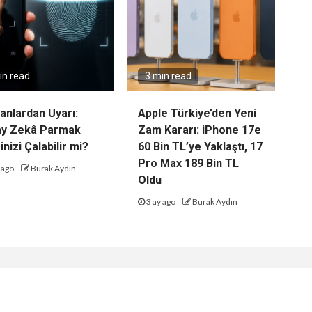
in read
3 min read
nlardan Uyarı:
Apple Türkiye’den Yeni
ay Zekâ Parmak
Zam Kararı: iPhone 17e
inizi Çalabilir mi?
60 Bin TL’ye Yaklaştı, 17
Pro Max 189 Bin TL
 ago
Burak Aydın
Oldu
3 ay ago
Burak Aydın