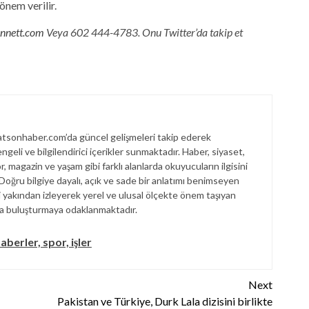
önem verilir.
nnett.com
Veya 602 444-4783. Onu Twitter’da takip et
sonhaber.com’da güncel gelişmeleri takip ederek
engeli ve bilgilendirici içerikler sunmaktadır. Haber, siyaset,
, magazin ve yaşam gibi farklı alanlarda okuyucuların ilgisini
. Doğru bilgiye dayalı, açık ve sade bir anlatımı benimseyen
akından izleyerek yerel ve ulusal ölçekte önem taşıyan
la buluşturmaya odaklanmaktadır.
berler, spor, işler
Next
Pakistan ve Türkiye, Durk Lala dizisini birlikte