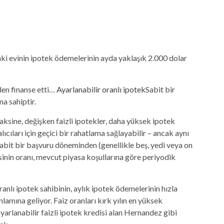
ki evinin ipotek ödemelerinin ayda yaklaşık 2.000 dolar
den finanse etti…
Ayarlanabilir oranlı ipotek
Sabit bir
na sahiptir.
 aksine, değişken faizli ipotekler, daha yüksek ipotek
cıları için geçici bir rahatlama sağlayabilir – ancak aynı
Sabit bir başvuru döneminden (genellikle beş, yedi veya on
disinin oranı, mevcut piyasa koşullarına göre periyodik
anlı ipotek sahibinin, aylık ipotek ödemelerinin hızla
amına geliyor. Faiz oranları kırk yılın en yüksek
yarlanabilir faizli ipotek kredisi alan Hernandez gibi