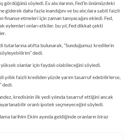
tış gördüğünü söyledi. Ev alıcılarının, Fed’in önümüzdeki
ne giderek daha fazla inandığını ve bu alıcılara sabit faizli
 finanse etmeleri için zaman tanıyacağını ekledi. Fed,
 eylemleri onları etkiler. bu yıl,
Fed dikkat çekti
er.
i tutarlarına atıfta bulunarak, “Sunduğumuz kredilerin
söyleyebilirim” dedi.
üksek olanlar için faydalı olabileceğini söyledi.
di yıllık faizli krediden yüzde yarım tasarruf edebilirlerse,
” dedi.
dez, kredisinin ilk yedi yılında tasarruf ettiğini ancak
yarlanabilir oranlı ipotek seçmeyeceğini söyledi.
lama tarihim Ekim ayında geldiğinde oranların biraz