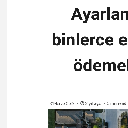
Ayarlana
binlerce e
ödemel
2 yıl ago
Merve Çelik
5 min read