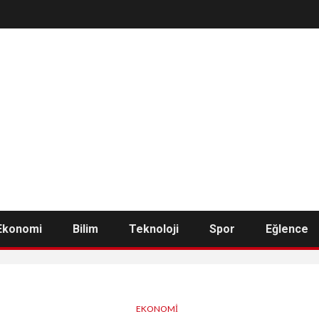
Ekonomi
Bilim
Teknoloji
Spor
Eğlence
EKONOMI