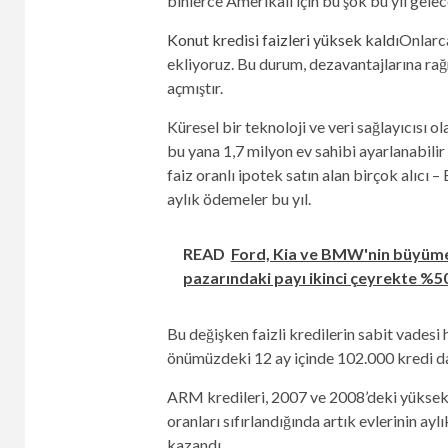
binlerce Amerikalı için bu şok bu yıl gelec
Konut kredisi faizleri yüksek kaldı
Onlarca
ekliyoruz. Bu durum, dezavantajlarına rağm
açmıştır.
Küresel bir teknoloji ve veri sağlayıcısı o
bu yana 1,7 milyon ev sahibi ayarlanabilir fa
faiz oranlı ipotek satın alan birçok alıcı
aylık ödemeler bu yıl.
READ
Ford, Kia ve BMW'nin büyümesi
pazarındaki payı ikinci çeyrekte %50
Bu değişken faizli kredilerin sabit vadesi 
önümüzdeki 12 ay içinde 102.000 kredi da
ARM kredileri, 2007 ve 2008’deki yüksek fa
oranları sıfırlandığında artık evlerinin 
kazandı.