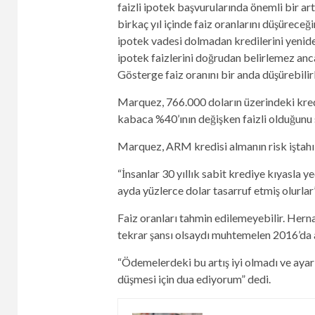
faizli ipotek başvurularında önemli bir ar
birkaç yıl içinde faiz oranlarını düşüreceği
ipotek vadesi dolmadan kredilerini yeniden
ipotek faizlerini doğrudan belirlemez ancak
Gösterge faiz oranını bir anda düşürebilirl
Marquez, 766.000 doların üzerindeki kred
kabaca %40’ının değişken faizli olduğunu 
Marquez, ARM kredisi almanın risk iştahı y
“İnsanlar 30 yıllık sabit krediye kıyasla ye
ayda yüzlerce dolar tasarruf etmiş olurlar
Faiz oranları tahmin edilemeyebilir. Hernan
tekrar şansı olsaydı muhtemelen 2016’da a
“Ödemelerdeki bu artış iyi olmadı ve ayar
düşmesi için dua ediyorum” dedi.