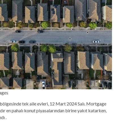
ages
bölgesinde tek aile evleri, 12 Mart 2024 Salı. Mortgage
dır en pahalı konut piyasalarından birine yakıt katarken,
dı .