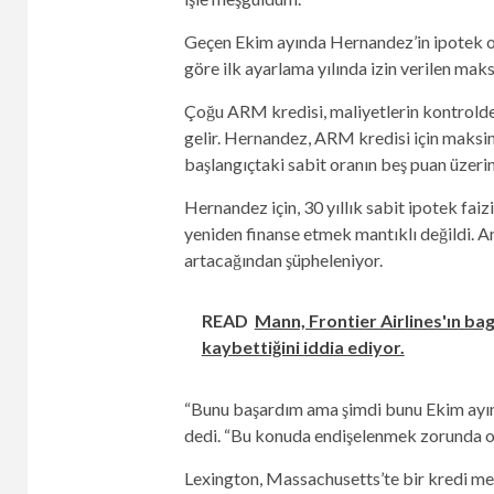
Geçen Ekim ayında Hernandez’in ipotek or
göre ilk ayarlama yılında izin verilen ma
Çoğu ARM kredisi, maliyetlerin kontrolden 
gelir. Hernandez, ARM kredisi için maksi
başlangıçtaki sabit oranın beş puan üzeri
Hernandez için, 30 yıllık sabit ipotek faiz
yeniden finanse etmek mantıklı değildi. 
artacağından şüpheleniyor.
READ
Mann, Frontier Airlines'ın ba
kaybettiğini iddia ediyor.
“Bunu başardım ama şimdi bunu Ekim ayın
dedi. “Bu konuda endişelenmek zorunda o
Lexington, Massachusetts’te bir kredi m