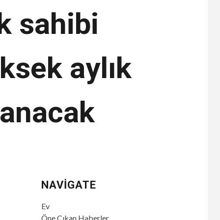
ek sahibi
üksek aylık
lanacak
NAVIGATE
Ev
Öne Çıkan Haberler