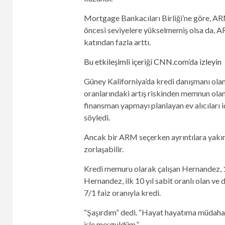
Mortgage Bankacıları Birliği’ne göre, ARM
öncesi seviyelere yükselmemiş olsa da, ARM
katından fazla arttı.
Bu etkileşimli içeriği CNN.com’da izleyin
Güney Kaliforniya’da kredi danışmanı ola
oranlarındaki artış riskinden memnun olan
finansman yapmayı planlayan ev alıcıları iç
söyledi.
Ancak bir ARM seçerken ayrıntılara yakın
zorlaşabilir.
Kredi memuru olarak çalışan Hernandez, 1,1
Hernandez, ilk 10 yıl sabit oranlı olan ve d
7/1 faiz oranıyla kredi.
“Şaşırdım” dedi. “Hayat hayatıma müdahale
işle meşguldüm.”