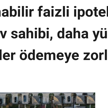
bilir faizli ipot
v sahibi, daha y
er ödemeye zor