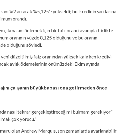
anı %2 artarak %5,125’e yükseldi; bu, kredinin şartlarına
ksimum orandı.
çıkmasını önlemek için bir faiz oranı tavanıyla birlikte
mum oranının yüzde 8,125 olduğunu ve bu oranın
nde olduğunu söyledi.
i yeni düzeltilmiş faiz oranından yüksek kalırken krediyi
Ancak aylık ödemelerinin önümüzdeki Ekim ayında
gajını çalışanın büyükbabası ona getirmeden önce
da nasıl tekrar gerçekleştireceğimi bulmam gerekiyor”
lmak çok yorucu.”
emuru olan Andrew Marquis, son zamanlarda ayarlanabilir