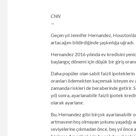
CNN
—
Geçen yıl Jennifer Hernandez, Houston’da
artacağını bildirdiğinde şaşkınlığa uğradı.
Hernandez 2016 yılında ev kredisini yeni
başlangıç ​​dönemi için düşük bir giriş oranı
Daha popüler olan sabit faizli ipoteklerin
oranları ödemekten kaçınmak isteyen ev alı
zamanda riskleri de beraberinde getirir. 
yıl) sonra, ayarlanabilir faizli ipotek kre
olarak ayarlanır.
Bu, Hernandez gibi birçok ayarlanabilir or
artmasının hoş olmayan şokunu yaşadığı anl
seviyelerine çıkmadan önce, beş yıl önce a