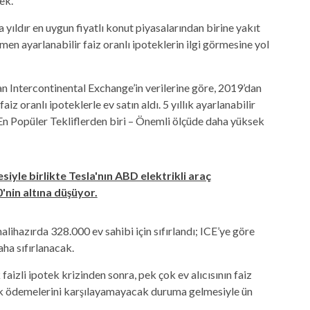
ek.
 yıldır en uygun fiyatlı konut piyasalarından birine yakıt
en ayarlanabilir faiz oranlı ipoteklerin ilgi görmesine yol
lan Intercontinental Exchange’in verilerine göre, 2019’dan
iz oranlı ipoteklerle ev satın aldı. 5 yıllık ayarlanabilir
 – En Popüler Tekliflerden biri – Önemli ölçüde daha yüksek
yle birlikte Tesla'nın ABD elektrikli araç
'nin altına düşüyor.
halihazırda 328.000 ev sahibi için sıfırlandı; ICE’ye göre
ha sıfırlanacak.
izli ipotek krizinden sonra, pek çok ev alıcısının faiz
aylık ödemelerini karşılayamayacak duruma gelmesiyle ün