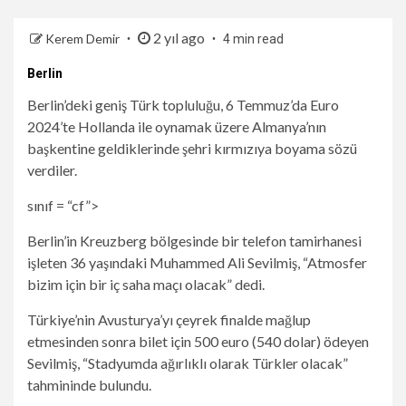
2 yıl ago
Kerem Demir
4 min read
Berlin
Berlin’deki geniş Türk topluluğu, 6 Temmuz’da Euro
2024’te Hollanda ile oynamak üzere Almanya’nın
başkentine geldiklerinde şehri kırmızıya boyama sözü
verdiler.
sınıf = “cf”>
Berlin’in Kreuzberg bölgesinde bir telefon tamirhanesi
işleten 36 yaşındaki Muhammed Ali Sevilmiş, “Atmosfer
bizim için bir iç saha maçı olacak” dedi.
Türkiye’nin Avusturya’yı çeyrek finalde mağlup
etmesinden sonra bilet için 500 euro (540 dolar) ödeyen
Sevilmiş, “Stadyumda ağırlıklı olarak Türkler olacak”
tahmininde bulundu.