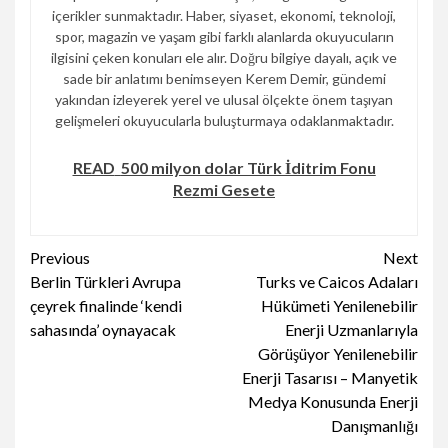
içerikler sunmaktadır. Haber, siyaset, ekonomi, teknoloji,
spor, magazin ve yaşam gibi farklı alanlarda okuyucuların
ilgisini çeken konuları ele alır. Doğru bilgiye dayalı, açık ve
sade bir anlatımı benimseyen Kerem Demir, gündemi
yakından izleyerek yerel ve ulusal ölçekte önem taşıyan
gelişmeleri okuyucularla buluşturmaya odaklanmaktadır.
READ
500 milyon dolar Türk İditrim Fonu
Rezmi Gesete
Continue
Previous
Next
Berlin Türkleri Avrupa
Turks ve Caicos Adaları
Reading
çeyrek finalinde ‘kendi
Hükümeti Yenilenebilir
sahasında’ oynayacak
Enerji Uzmanlarıyla
Görüşüyor Yenilenebilir
Enerji Tasarısı – Manyetik
Medya Konusunda Enerji
Danışmanlığı