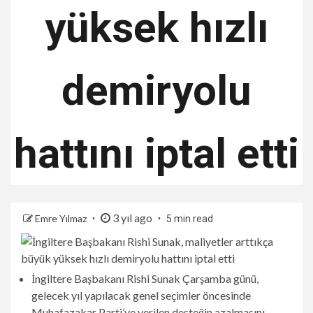
yüksek hızlı
demiryolu
hattını iptal etti
3 yıl ago
Emre Yılmaz
5 min read
İngiltere Başbakanı Rishi Sunak Çarşamba günü,
gelecek yıl yapılacak genel seçimler öncesinde
Muhafazakar Parti’ye verilen desteğin azalmasını