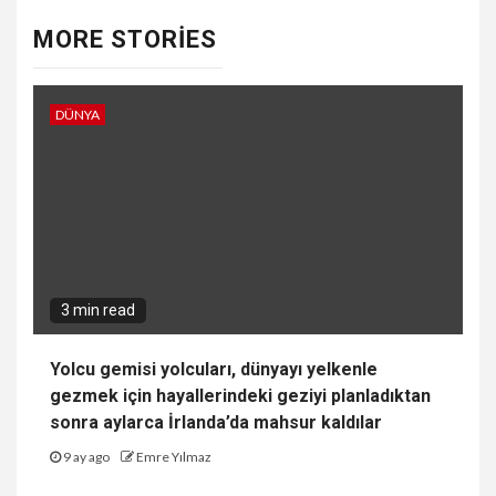
MORE STORIES
DÜNYA
3 min read
Yolcu gemisi yolcuları, dünyayı yelkenle
gezmek için hayallerindeki geziyi planladıktan
sonra aylarca İrlanda’da mahsur kaldılar
9 ay ago
Emre Yılmaz