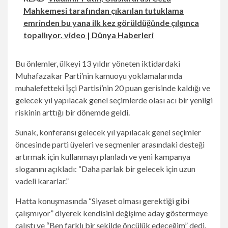
Mahkemesi tarafından çıkarılan tutuklama
emrinden bu yana ilk kez görüldüğünde çılgınca
topallıyor. video | Dünya Haberleri
Bu önlemler, ülkeyi 13 yıldır yöneten iktidardaki
Muhafazakar Parti’nin kamuoyu yoklamalarında
muhalefetteki İşçi Partisi’nin 20 puan gerisinde kaldığı ve
gelecek yıl yapılacak genel seçimlerde olası acı bir yenilgi
riskinin arttığı bir dönemde geldi.
Sunak, konferansı gelecek yıl yapılacak genel seçimler
öncesinde parti üyeleri ve seçmenler arasındaki desteği
artırmak için kullanmayı planladı ve yeni kampanya
sloganını açıkladı: “Daha parlak bir gelecek için uzun
vadeli kararlar.”
Hatta konuşmasında “Siyaset olması gerektiği gibi
çalışmıyor” diyerek kendisini değişime aday göstermeye
çalıştı ve “Ben farklı bir şekilde öncülük edeceğim” dedi.