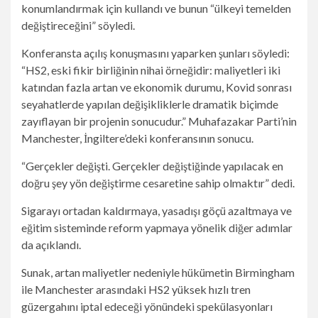
konumlandırmak için kullandı ve bunun “ülkeyi temelden
değiştireceğini” söyledi.
Konferansta açılış konuşmasını yaparken şunları söyledi:
“HS2, eski fikir birliğinin nihai örneğidir: maliyetleri iki
katından fazla artan ve ekonomik durumu, Kovid sonrası
seyahatlerde yapılan değişikliklerle dramatik biçimde
zayıflayan bir projenin sonucudur.” Muhafazakar Parti’nin
Manchester, İngiltere’deki konferansının sonucu.
“Gerçekler değişti. Gerçekler değiştiğinde yapılacak en
doğru şey yön değiştirme cesaretine sahip olmaktır” dedi.
Sigarayı ortadan kaldırmaya, yasadışı göçü azaltmaya ve
eğitim sisteminde reform yapmaya yönelik diğer adımlar
da açıklandı.
Sunak, artan maliyetler nedeniyle hükümetin Birmingham
ile Manchester arasındaki HS2 yüksek hızlı tren
güzergahını iptal edeceği yönündeki spekülasyonları