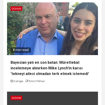
DÜNYA
8 min read
Bayesian yatı en son batan: Mürettebat
incelemeye alınırken Mike Lynch’in karısı
‘tekneyi ailesi olmadan terk etmek istemedi’
2 yıl ago
Emre Yılmaz
DÜNYA