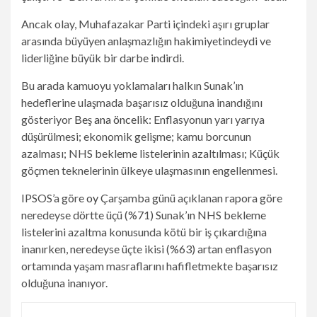
Ancak olay, Muhafazakar Parti içindeki aşırı gruplar
arasında büyüyen anlaşmazlığın hakimiyetindeydi ve
liderliğine büyük bir darbe indirdi.
Bu arada kamuoyu yoklamaları halkın Sunak’ın
hedeflerine ulaşmada başarısız olduğuna inandığını
gösteriyor
Beş ana öncelik
: Enflasyonun yarı yarıya
düşürülmesi; ekonomik gelişme; kamu borcunun
azalması; NHS bekleme listelerinin azaltılması; Küçük
göçmen teknelerinin ülkeye ulaşmasının engellenmesi.
IPSOS’a göre
oy
Çarşamba günü açıklanan rapora göre
neredeyse dörtte üçü (%71) Sunak’ın NHS bekleme
listelerini azaltma konusunda kötü bir iş çıkardığına
inanırken, neredeyse üçte ikisi (%63) artan enflasyon
ortamında yaşam masraflarını hafifletmekte başarısız
olduğuna inanıyor.