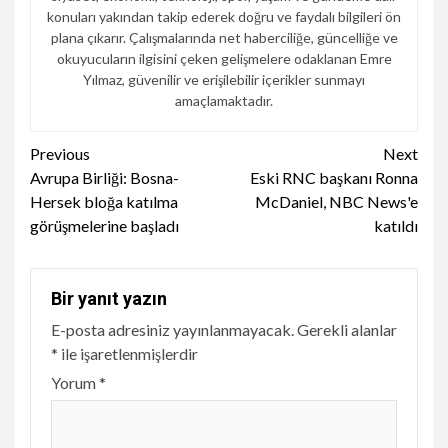
konuları yakından takip ederek doğru ve faydalı bilgileri ön
plana çıkarır. Çalışmalarında net haberciliğe, güncelliğe ve
okuyucuların ilgisini çeken gelişmelere odaklanan Emre
Yılmaz, güvenilir ve erişilebilir içerikler sunmayı
amaçlamaktadır.
Continue
Previous
Next
Avrupa Birliği: Bosna-
Eski RNC başkanı Ronna
Reading
Hersek bloğa katılma
McDaniel, NBC News'e
görüşmelerine başladı
katıldı
Bir yanıt yazın
E-posta adresiniz yayınlanmayacak.
Gerekli alanlar
*
ile işaretlenmişlerdir
Yorum
*