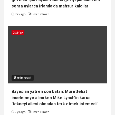
sonra aylarca İrlanda’da mahsur kaldılar
9 ay ago
Emre Yılmaz
DÜNYA
8 min read
Bayesian yatı en son batan: Mürettebat
incelemeye alınırken Mike Lynch’in karısı
‘tekneyi ailesi olmadan terk etmek istemedi’
2 yıl ago
Emre Yılmaz