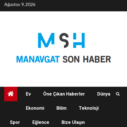
Skip
Ağustos 9, 2026
to
content
Ev
Öne Çıkan Haberler
Dünya
Ekonomi
Bilim
Teknoloji
DÜNYA
Spor
Eğlence
Bize Ulaşın