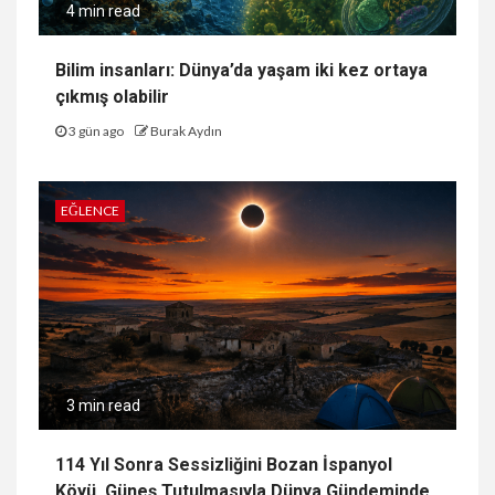
4 min read
Bilim insanları: Dünya’da yaşam iki kez ortaya
çıkmış olabilir
3 gün ago
Burak Aydın
EĞLENCE
3 min read
114 Yıl Sonra Sessizliğini Bozan İspanyol
Köyü, Güneş Tutulmasıyla Dünya Gündeminde