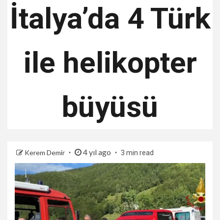
İtalya’da 4 Türk
ile helikopter
büyüsü
4 yıl ago
Kerem Demir
3 min read