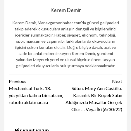
Kerem Demir
Kerem Demir, Manavgatsonhaber.com’da güncel gelişmeleri
takip ederek okuyuculara anlaşılır, dengeli ve bilgilendirici
içerikler sunmaktadır. Haber, siyaset, ekonomi, teknoloji,
spor, magazin ve yaşam gibi farklı alanlarda okuyucuların
ilgisini çeken konuları ele alır. Doğru bilgiye dayalı, açık ve
sade bir anlatımı benimseyen Kerem Demir, gündemi
yakından izleyerek yerel ve ulusal ölçekte önem taşıyan
gelişmeleri okuyucularla buluşturmaya odaklanmaktadır.
Continue
Previous
Next
Mechanical Turk: 18.
Sütun: Mary Ann Castillo:
Reading
yüzyıldan kalma bir satranç
Karanlık Bir Köpek Satın
robotu aldatmacası
Aldığınızda Masallar Gerçek
Olur … Veya İki (6/30/22)
Bir yanıt yazın