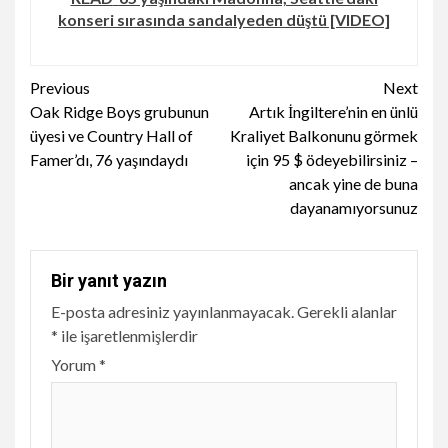
konseri sırasında sandalyeden düştü [VIDEO]
Continue
Previous
Next
Oak Ridge Boys grubunun
Artık İngiltere’nin en ünlü
Reading
üyesi ve Country Hall of
Kraliyet Balkonunu görmek
Famer’dı, 76 yaşındaydı
için 95 $ ödeyebilirsiniz –
ancak yine de buna
dayanamıyorsunuz
Bir yanıt yazın
E-posta adresiniz yayınlanmayacak.
Gerekli alanlar
*
ile işaretlenmişlerdir
Yorum
*