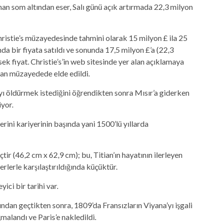
nan som altından eser, Salı günü açık artırmada 22,3 milyon
hristie’s müzayedesinde tahmini olarak 15 milyon £ ila 25
da bir fiyata satıldı ve sonunda 17,5 milyon £’a (22,3
ek fiyat. Christie’s’in web sitesinde yer alan açıklamaya
ılan müzayedede elde edildi.
’yı öldürmek istediğini öğrendikten sonra Mısır’a giderken
yor.
serini kariyerinin başında yani 1500’lü yıllarda
tir (46,2 cm x 62,9 cm); bu, Titian’ın hayatının ilerleyen
rlerle karşılaştırıldığında küçüktür.
ici bir tarihi var.
asından geçtikten sonra, 1809’da Fransızların Viyana’yı işgali
malandı ve Paris’e nakledildi.