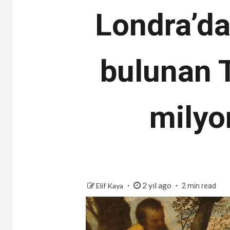
Londra’da
bulunan T
milyo
2 yıl ago
Elif Kaya
2 min read