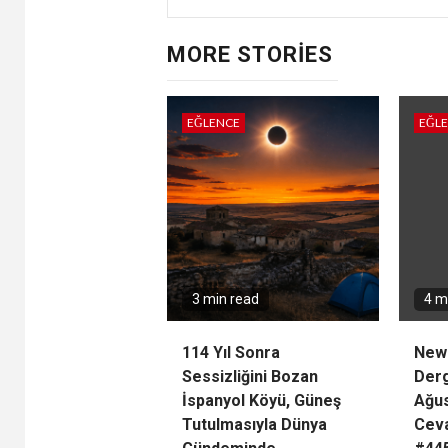
MORE STORIES
EĞLENCE
EĞL
3 min read
4 m
114 Yıl Sonra
New
Sessizliğini Bozan
Derg
İspanyol Köyü, Güneş
Ağus
Tutulmasıyla Dünya
Ceva