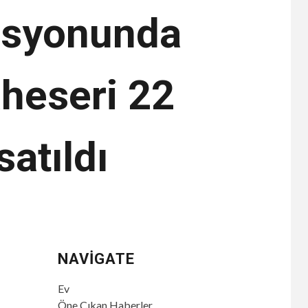
tasyonunda
aheseri 22
atıldı
NAVIGATE
Ev
Öne Çıkan Haberler