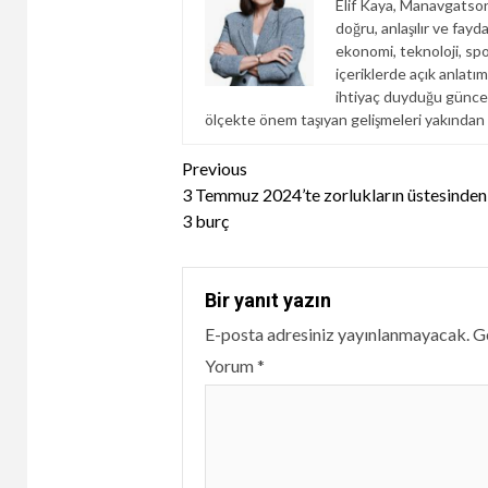
Elif Kaya, Manavgatson
doğru, anlaşılır ve fay
ekonomi, teknoloji, spo
içeriklerde açık anlatım
ihtiyaç duyduğu güncel b
ölçekte önem taşıyan gelişmeleri yakından
Continue
Previous
3 Temmuz 2024’te zorlukların üstesinden
Reading
3 burç
Bir yanıt yazın
E-posta adresiniz yayınlanmayacak.
Ge
Yorum
*