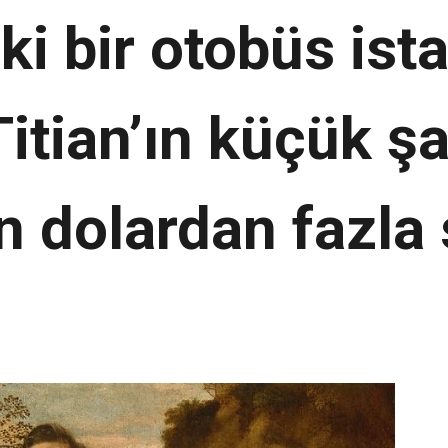
ki bir otobüs is
itian’ın küçük ş
n dolardan fazla s