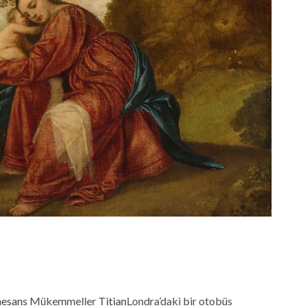
esans
Mükemmeller
Titian
Londra’daki bir otobüs