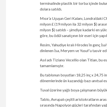
terminalinde plastik bir torba içinde bulu
dolara satıldı.
Mısır’a Uçuşun Geri Kalanı, Londra’daki C
milyon £ (19 milyon ila 32 milyon $) arasın
milyon $) satıldı – şimdiye kadarki en yüks
göre, bu ödül sanatçının bir eseri için yap
Resim, Yahudiye kralı Hirodes’in genç İsa
dinlenen İsa, Meryem ve Yusuf’u tasvir edi
Asıl adı Tiziano Vecellio olan Titian, bu e
tamamlamıştır.
Bu tablonun boyutları 18,25 inç x 24,75 inç
dönemlerinde ün kazandığı bazı anıtsal ese
Tuval üzerine yağlı boya çalışmanın büyüley
Tablo, Avrupalı ​​çeşitli aristokratların ar
sırasında Napolyon güçleri tarafından yağ