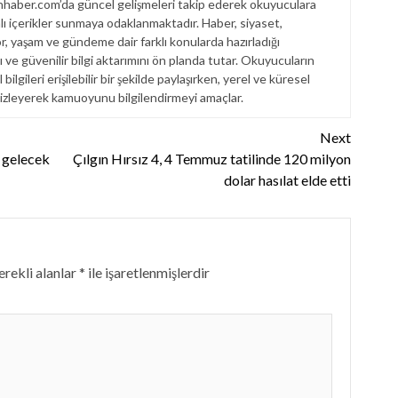
haber.com’da güncel gelişmeleri takip ederek okuyuculara
dalı içerikler sunmaya odaklanmaktadır. Haber, siyaset,
r, yaşam ve gündeme dair farklı konularda hazırladığı
ı ve güvenilir bilgi aktarımını ön planda tutar. Okuyucuların
ilgileri erişilebilir bir şekilde paylaşırken, yerel ve küresel
 izleyerek kamuoyunu bilgilendirmeyi amaçlar.
Next
 gelecek
Çılgın Hırsız 4, 4 Temmuz tatilinde 120 milyon
dolar hasılat elde etti
rekli alanlar
*
ile işaretlenmişlerdir