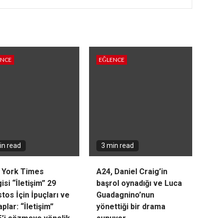
ENCE
EĞLENCE
in read
3 min read
 York Times
A24, Daniel Craig’in
isi “İletişim” 29
başrol oynadığı ve Luca
tos İçin İpuçları ve
Guadagnino’nun
plar: “İletişim”
yönettiği bir drama