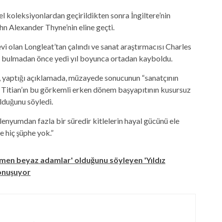
el koleksiyonlardan geçirildikten sonra İngiltere’nin
hn Alexander Thyne’nin eline geçti.
vi olan Longleat’tan çalındı ​​ve sanat araştırmacısı Charles
a bulmadan önce yedi yıl boyunca ortadan kayboldu.
k, yaptığı açıklamada, müzayede sonucunun “sanatçının
lan Titian’ın bu görkemli erken dönem başyapıtının kusursuz
lduğunu söyledi.
lenyumdan fazla bir süredir kitlelerin hayal gücünü ele
 hiç şüphe yok.”
amen beyaz adamlar' olduğunu söyleyen 'Yıldız
konuşuyor