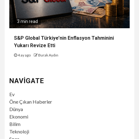
3 min read
S&P Global Türkiye’nin Enflasyon Tahminini
Yukarı Revize Etti
4 ay ago
Burak Aydın
NAVIGATE
Ev
Öne Çıkan Haberler
Dünya
Ekonomi
Bilim
Teknoloji
Spor