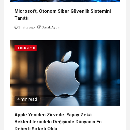
Microsoft, Otonom Siber Güvenlik Sistemini
Tanıttı
1 hafta ago
Burak Aydın
TEKNOLOJI
4 min read
Apple Yeniden Zirvede: Yapay Zekâ
Beklentilerindeki Değişimle Dünyanın En
Değerli Şirketi Oldu