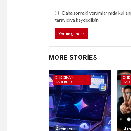
Daha sonraki yorumlarımda kullanıl
tarayıcıya kaydedilsin.
MORE STORIES
ÖNE ÇIKAN
ÖNE 
HABERLER
HAB
4 min read
4 m