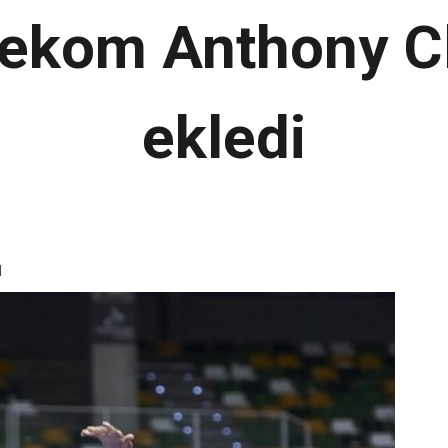
lekom Anthony C
ekledi
d