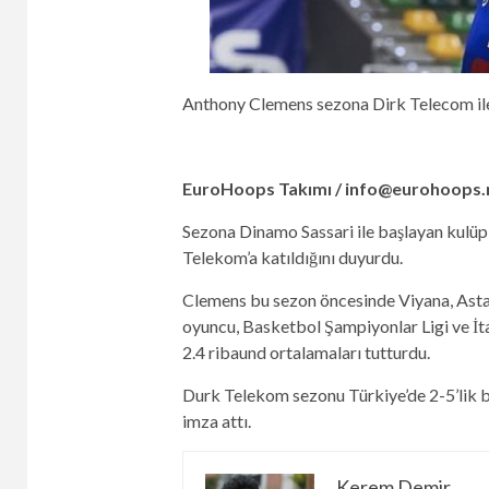
Anthony Clemens sezona Dirk Telecom il
EuroHoops Takımı /
info@eurohoops.
Sezona Dinamo Sassari ile başlayan kulüp
Telekom’a katıldığını duyurdu.
Clemens bu sezon öncesinde Viyana, Asta
oyuncu, Basketbol Şampiyonlar Ligi ve İtal
2.4 ribaund ortalamaları tutturdu.
Durk Telekom sezonu Türkiye’de 2-5’lik bi
imza attı.
Kerem Demir