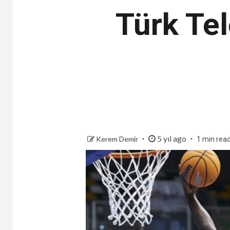
Türk Te
5 yıl ago
Kerem Demir
1 min rea