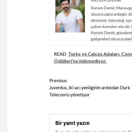
Kerem Demir, Manavgat
okuyuculara anlaşılır, d
ekonomi, teknoloji, spor
çeken konuları ele alır
Kerem Demir, gündemi y
gelişmeleri okuyucular
READ
Turks ve Caicos Adaları, Con
Ödülleri'ne hükmediyor.
Continue
Previous
Juventus, iki acı yenilginin ardından Durk
Reading
Telecom’u yönetiyor
Bir yanıt yazın