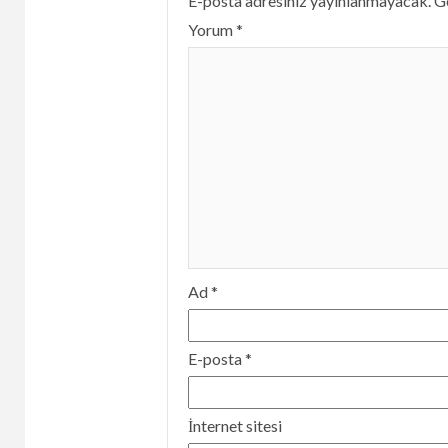
E-posta adresiniz yayınlanmayacak.
Ge
Yorum
*
Ad
*
E-posta
*
İnternet sitesi